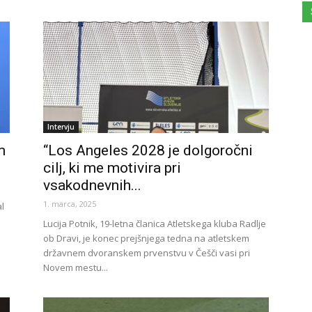
Intervju
m
“Los Angeles 2028 je dolgoročni
cilj, ki me motivira pri
vsakodnevnih...
1. marca, 2025
l
Lucija Potnik, 19-letna članica Atletskega kluba Radlje
ob Dravi, je konec prejšnjega tedna na atletskem
državnem dvoranskem prvenstvu v Češči vasi pri
Novem mestu...