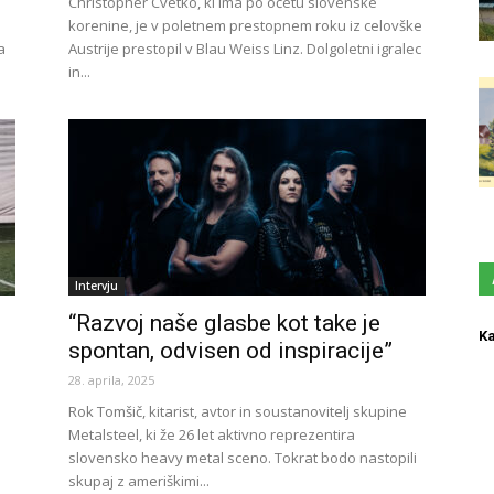
Christopher Cvetko, ki ima po očetu slovenske
korenine, je v poletnem prestopnem roku iz celovške
a
Austrije prestopil v Blau Weiss Linz. Dolgoletni igralec
in...
Intervju
“Razvoj naše glasbe kot take je
Ka
spontan, odvisen od inspiracije”
28. aprila, 2025
Rok Tomšič, kitarist, avtor in soustanovitelj skupine
Metalsteel, ki že 26 let aktivno reprezentira
slovensko heavy metal sceno. Tokrat bodo nastopili
skupaj z ameriškimi...