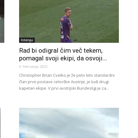
Intervju
Rad bi odigral čim več tekem,
pomagal svoji ekipi, da osvoji...
6. februarja, 2025
Christopher Brian Cvetko je že peto leto standardni
član prve postave celovške Austrije, je tudi drugi
kapetan ekipe. V prvi avstrijski Bundesligi je za...