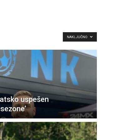
NAKLJUČNO
tatsko uspešen
 sezone’