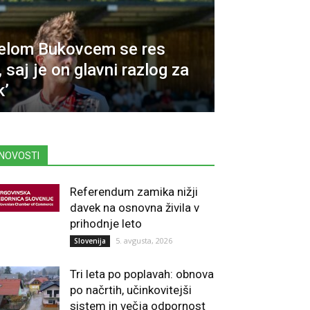
aelom Bukovcem se res
saj je on glavni razlog za
k’
NOVOSTI
Referendum zamika nižji
davek na osnovna živila v
prihodnje leto
5. avgusta, 2026
Slovenija
Tri leta po poplavah: obnova
po načrtih, učinkovitejši
sistem in večja odpornost