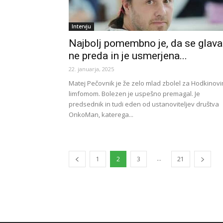
Intervju
Najbolj pomembno je, da se glava
ne preda in je usmerjena...
22. januarja, 2025
Matej Pečovnik je že zelo mlad zbolel za Hodkinov
limfomom. Bolezen je uspešno premagal. Je
predsednik in tudi eden od ustanoviteljev društva
OnkoMan, katerega...
...
1
2
3
21