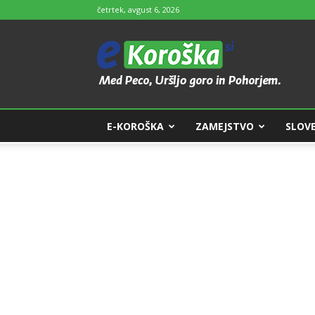
četrtek, avgust 6, 2026
e-
Koroška
E-KOROŠKA
ZAMEJSTVO
SLOVE