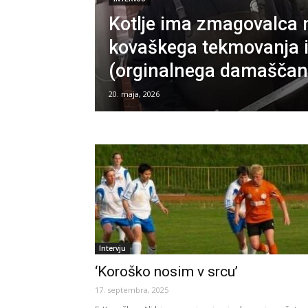
Kotlje ima zmagovalca
kovaškega tekmovanja 
(orginalnega damaščans
20. maja, 2026
Intervju
‘Koroško nosim v srcu’
17. septembra, 2025