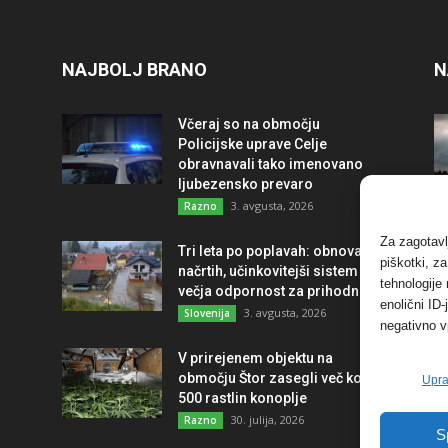
NAJBOLJ BRANO
N
Včeraj so na območju
Policijske uprave Celje
obravnavali tako imenovano
ljubezensko prevaro
3. avgusta, 2026
Razno
Za zagotavl
Tri leta po poplavah: obnova po
piškotki, z
načrtih, učinkovitejši sistem in
tehnologije
večja odpornost za prihodnost
enolični ID
3. avgusta, 2026
Slovenija
negativno v
V prirejenem objektu na
območju Štor zasegli več kot
Upra
500 rastlin konoplje
30. julija, 2026
Razno
S