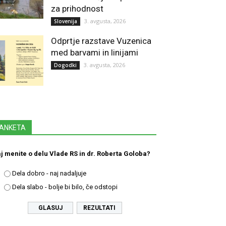
za prihodnost
3. avgusta, 2026
Slovenija
Odprtje razstave Vuzenica
med barvami in linijami
3. avgusta, 2026
Dogodki
ANKETA
j menite o delu Vlade RS in dr. Roberta Goloba?
Dela dobro - naj nadaljuje
Dela slabo - bolje bi bilo, če odstopi
REZULTATI