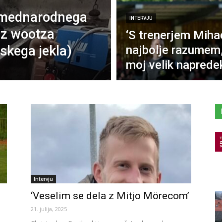
 mednarodnega
INTERVJU
iz wootza
‘S trenerjem Mih
kega jekla)
najbolje razumem, 
moj velik naprede
Intervju
‘Veselim se dela z Mitjo Mörecom’
21. julija, 2025