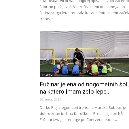
E-Koroška: Ali bi nam najprej opisala svojo začetno
športno pot? Jevtić: V otroštvu sem od osmega do
štirinajstega leta trenirala karate. Potem sem začel
trenirati...
Intervju
Fužinar je ena od nogometnih šol,
na katero imam zelo lepe...
20. maja, 2025
Darko Plej, nogometni trener iz Murske Sobote, je
dobro znan tudi na Koroškem. Pred leti je pri NŠ
Fužinar izvajal treninge po Coerver metodi....