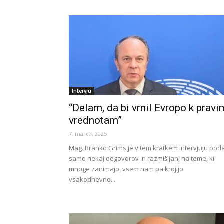
Intervju
“Delam, da bi vrnil Evropo k pravi
vrednotam”
7. marca, 2025
Mag. Branko Grims je v tem kratkem intervjuju poda
samo nekaj odgovorov in razmišljanj na teme, ki
mnoge zanimajo, vsem nam pa krojijo
vsakodnevno...