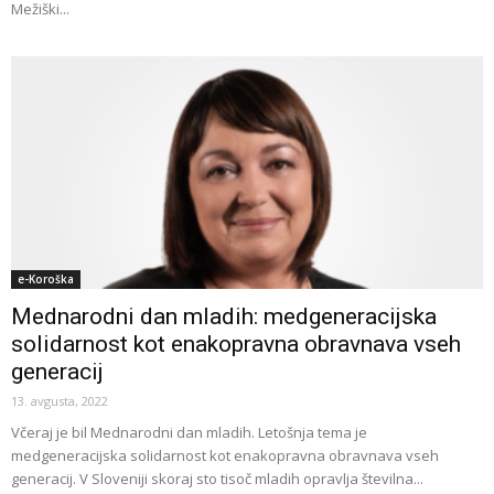
Mežiški...
e-Koroška
Mednarodni dan mladih: medgeneracijska
solidarnost kot enakopravna obravnava vseh
generacij
13. avgusta, 2022
Včeraj je bil Mednarodni dan mladih. Letošnja tema je
medgeneracijska solidarnost kot enakopravna obravnava vseh
generacij. V Sloveniji skoraj sto tisoč mladih opravlja številna...