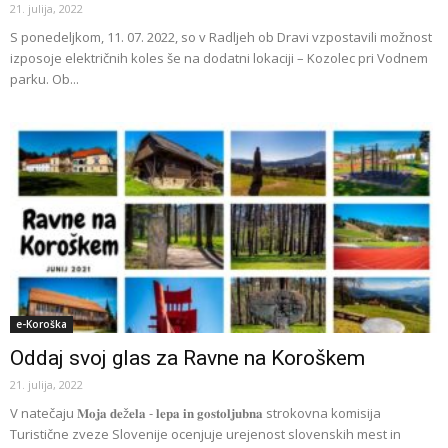
21. julija, 2022
S ponedeljkom, 11. 07. 2022, so v Radljeh ob Dravi vzpostavili možnost
izposoje električnih koles še na dodatni lokaciji – Kozolec pri Vodnem
parku. Ob...
e-Koroška
Oddaj svoj glas za Ravne na Koroškem
21. julija, 2022
V natečaju 𝐌𝐨𝐣𝐚 𝐝𝐞ž𝐞𝐥𝐚 - 𝐥𝐞𝐩𝐚 𝐢𝐧 𝐠𝐨𝐬𝐭𝐨𝐥𝐣𝐮𝐛𝐧𝐚 strokovna komisija
Turistične zveze Slovenije ocenjuje urejenost slovenskih mest in