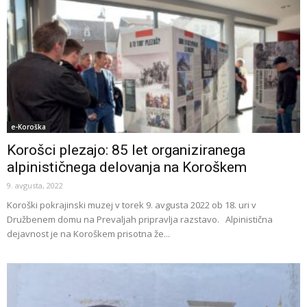
e-Koroška
Korošci plezajo: 85 let organiziranega
alpinističnega delovanja na Koroškem
9. avgusta, 2022
Koroški pokrajinski muzej v torek 9. avgusta 2022 ob 18. uri v
Družbenem domu na Prevaljah pripravlja razstavo. Alpinistična
dejavnost je na Koroškem prisotna že...