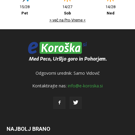
15/28
14/27
14/28
Pet
Sob
Ned
> več na Pro-Vreme <
Odgovorni urednik: Samo Vidovič
Kontaktirajte nas:
info@e-koroska.si
NAJBOLJ BRANO