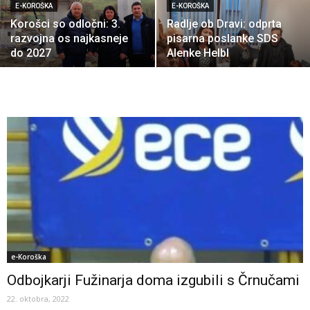
E-KOROŠKA
E-KOROŠKA
Korošci so odločni: 3.
Radlje ob Dravi: odprta
razvojna os najkasneje
pisarna poslanke SDS
do 2027
Alenke Helbl
e-Koroška
Odbojkarji Fužinarja doma izgubili s Črnučami
22. oktobra, 2022