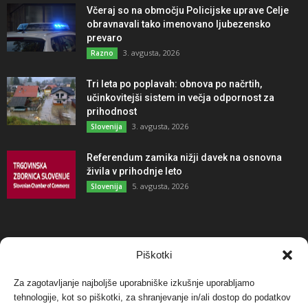
Včeraj so na območju Policijske uprave Celje
obravnavali tako imenovano ljubezensko
prevaro
3. avgusta, 2026
Razno
Tri leta po poplavah: obnova po načrtih,
učinkovitejši sistem in večja odpornost za
prihodnost
3. avgusta, 2026
Slovenija
Referendum zamika nižji davek na osnovna
živila v prihodnje leto
5. avgusta, 2026
Slovenija
NAJBOLJ KOMENTIRANO
Piškotki
Za zagotavljanje najboljše uporabniške izkušnje uporabljamo
Protest proti vetrnim elektrarnam na Ojstrici, v
tehnologije, kot so piškotki, za shranjevanje in/ali dostop do podatkov
svetu pa vedno bolj...