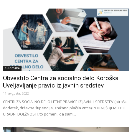
e-Koroška
Obvestilo Centra za socialno delo Koroška:
Uveljavljanje pravic iz javnih sredstev
11. avgusta, 2022
CENTRI ZA SOCIALNO DELO LETNE PRAVICE IZ JAVNIH SREDSTEV (otroški
dodatek, državna štipendija, znižano plačila vrtca) PODALJŠUJEMO PO
URADNI DOLŽNOSTI, to pomeni, da sami...