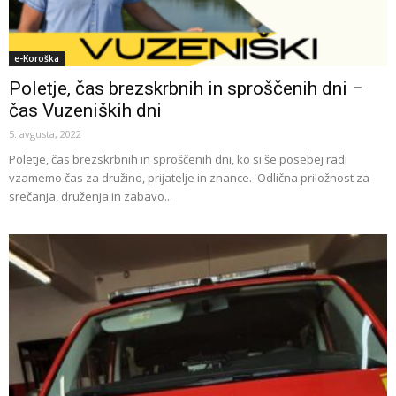
e-Koroška
Poletje, čas brezskrbnih in sproščenih dni –
čas Vuzeniških dni
5. avgusta, 2022
Poletje, čas brezskrbnih in sproščenih dni, ko si še posebej radi
vzamemo čas za družino, prijatelje in znance. Odlična priložnost za
srečanja, druženja in zabavo...