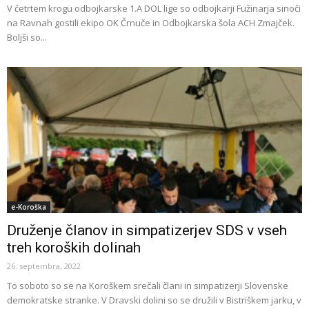
V četrtem krogu odbojkarske 1.A DOL lige so odbojkarji Fužinarja sinoči
na Ravnah gostili ekipo OK Črnuče in Odbojkarska šola ACH Zmajček.
Boljši so...
e-Koroška
Druženje članov in simpatizerjev SDS v vseh
treh koroških dolinah
26. septembra, 2022
To soboto so se na Koroškem srečali člani in simpatizerji Slovenske
demokratske stranke. V Dravski dolini so se družili v Bistriškem jarku, v