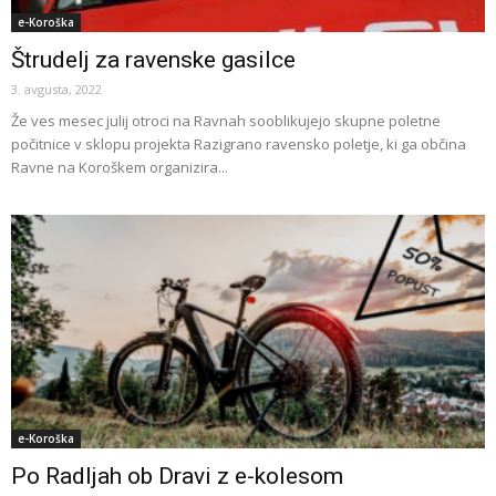
e-Koroška
Štrudelj za ravenske gasilce
3. avgusta, 2022
Že ves mesec julij otroci na Ravnah sooblikujejo skupne poletne
počitnice v sklopu projekta Razigrano ravensko poletje, ki ga občina
Ravne na Koroškem organizira...
e-Koroška
Po Radljah ob Dravi z e-kolesom