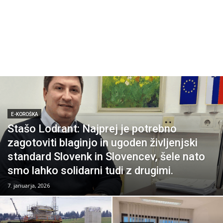
E-KOROŠKA
Stašo Lodrant: Najprej je potrebno
zagotoviti blaginjo in ugoden življenjski
standard Slovenk in Slovencev, šele nato
smo lahko solidarni tudi z drugimi.
7. januarja, 2026