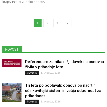
krajev in tudi vi lahko oddate...
1
2
3
NOVOSTI
Referendum zamika nižji davek na osnovna
živila v prihodnje leto
5. avgusta, 2026
Slovenija
Tri leta po poplavah: obnova po načrtih,
učinkovitejši sistem in večja odpornost za
prihodnost
3. avgusta, 2026
Slovenija