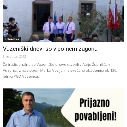
e-Koroška
Vuzeniški dnevi so v polnem zagonu
9. avgusta, 2022
Že tradicionalno so Vuzeniške dneve otvorili v Atriju Župnišča v
Vuzenici, z nastopom Marka Vozlja in s svečano akademijo ob 130.
letnici PGD Vuzenica...