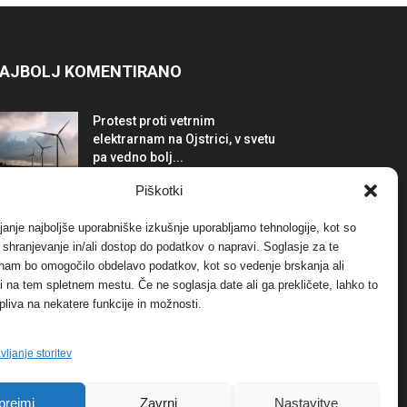
AJBOLJ KOMENTIRANO
Protest proti vetrnim
elektrarnam na Ojstrici, v svetu
pa vedno bolj...
12. maja, 2017
Dogodki
Piškotki
Tožilstvo v Celovcu v korist
janje najboljše uporabniške izkušnje uporabljamo tehnologije, kot so
elektrarnam Verbund
a shranjevanje in/ali dostop do podatkov o napravi. Soglasje za te
29. januarja, 2018
Dogodki
 nam bo omogočilo obdelavo podatkov, kot so vedenje brskanja ali
-ji na tem spletnem mestu. Če ne soglasja date ali ga prekličete, lahko to
pliva na nekatere funkcije in možnosti.
FOTO: Razstava cvetličarskega
mojstra Andreja Rusa
27. novembra, 2017
Dogodki
vljanje storitev
prejmi
Zavrni
Nastavitve