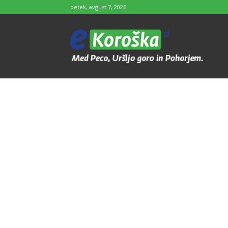
petek, avgust 7, 2026
e-
Koroška