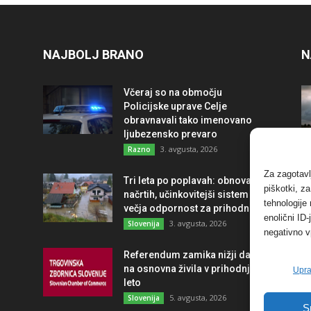
NAJBOLJ BRANO
N
Včeraj so na območju
Policijske uprave Celje
obravnavali tako imenovano
ljubezensko prevaro
3. avgusta, 2026
Razno
Za zagotavl
Tri leta po poplavah: obnova po
piškotki, z
načrtih, učinkovitejši sistem in
tehnologije
večja odpornost za prihodnost
enolični ID
3. avgusta, 2026
Slovenija
negativno v
Referendum zamika nižji davek
na osnovna živila v prihodnje
Upra
leto
5. avgusta, 2026
Slovenija
S