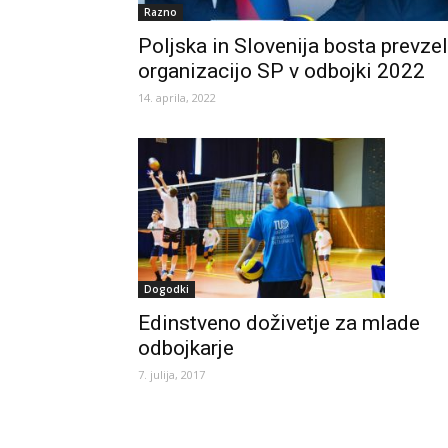
Razno
Poljska in Slovenija bosta prevzel
organizacijo SP v odbojki 2022
14. aprila, 2022
Dogodki
Edinstveno doživetje za mlade
odbojkarje
7. julija, 2017