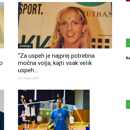
Intervju
“Za uspeh je najprej potrebna
Ka
o
močna volja, kajti vsak velik
uspeh...
25. maja, 2022