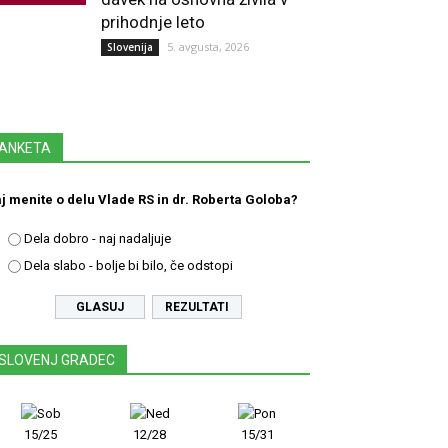
prihodnje leto
5. avgusta, 2026
Slovenija
ANKETA
j menite o delu Vlade RS in dr. Roberta Goloba?
Dela dobro - naj nadaljuje
Dela slabo - bolje bi bilo, če odstopi
REZULTATI
SLOVENJ GRADEC
15/25
12/28
15/31