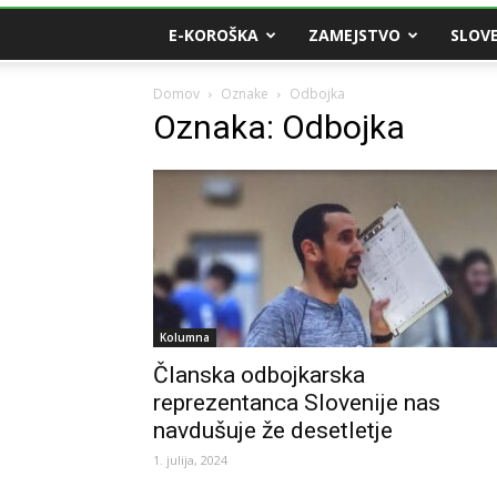
E-KOROŠKA
ZAMEJSTVO
SLOVE
Domov
Oznake
Odbojka
Oznaka: Odbojka
Kolumna
Članska odbojkarska
reprezentanca Slovenije nas
navdušuje že desetletje
1. julija, 2024