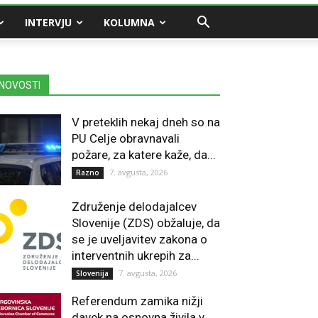
INTERVJU
KOLUMNA
NOVOSTI
V preteklih nekaj dneh so na
PU Celje obravnavali
požare, za katere kaže, da...
7. avgusta, 2026
Razno
Združenje delodajalcev
Slovenije (ZDS) obžaluje, da
se je uveljavitev zakona o
interventnih ukrepih za...
7. avgusta, 2026
Slovenija
Referendum zamika nižji
davek na osnovna živila v