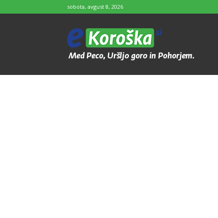
sobota, avgust 8, 2026
e-
Koroška