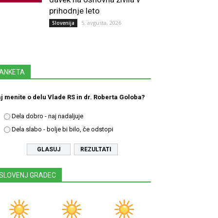
prihodnje leto
5. avgusta, 2026
Slovenija
ANKETA
j menite o delu Vlade RS in dr. Roberta Goloba?
Dela dobro - naj nadaljuje
Dela slabo - bolje bi bilo, če odstopi
REZULTATI
SLOVENJ GRADEC