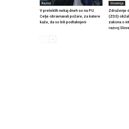
Razno
Slovenija
V preteklih nekaj dneh so na PU
Združenje d
Celje obravnavali požare, za katere
(ZDS) obžalu
kaže, da so bili podtaknjeni
zakona o in
razvoj Slove