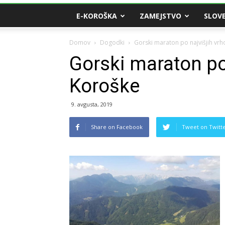
E-KOROŠKA
ZAMEJSTVO
SLOVE
Domov
Dogodki
Gorski maraton po najvišjih vrh
Gorski maraton po 
Koroške
9. avgusta, 2019
Share on Facebook
Tweet on Twitt