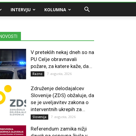
INTERVJU
KOLUMNA
NOVOSTI
V preteklih nekaj dneh so na
PU Celje obravnavali
požare, za katere kaže, da...
7. avgusta, 2026
Razno
Združenje delodajalcev
Slovenije (ZDS) obžaluje, da
se je uveljavitev zakona o
interventnih ukrepih za...
7. avgusta, 2026
Slovenija
Referendum zamika nižji
davek na osnovna živila v