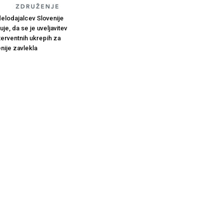
elodajalcev Slovenije
je, da se je uveljavitev
terventnih ukrepih za
nije zavlekla