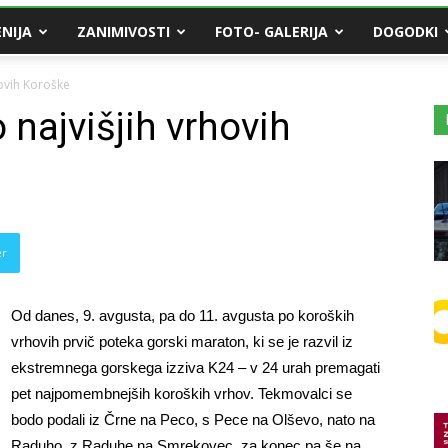
NIJA
ZANIMIVOSTI
FOTO- GALERIJA
DOGODKI
ovih Koroške
najvišjih vrhovih
er
Od danes, 9. avgusta, pa do 11. avgusta po koroških
vrhovih prvič poteka gorski maraton, ki se je razvil iz
ekstremnega gorskega izziva K24 – v 24 urah premagati
pet najpomembnejših koroških vrhov. Tekmovalci se
bodo podali iz Črne na Peco, s Pece na Olševo, nato na
Raduho, z Raduhe na Smrekovec, za konec pa še na