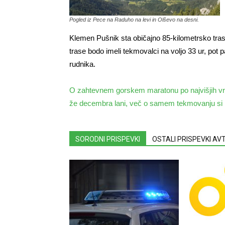
Pogled iz Pece na Raduho na levi in Olševo na desni.
Klemen Pušnik sta običajno 85-kilometrsko traso
trase bodo imeli tekmovalci na voljo 33 ur, pot
rudnika.
O zahtevnem gorskem maratonu po najvišjih vr
že decembra lani, več o samem tekmovanju si l
SORODNI PRISPEVKI
OSTALI PRISPEVKI A