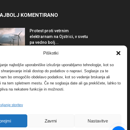
AJBOLJ KOMENTIRANO
Protest proti vetrnim
elektrarnam na Ojstrici, v svetu
pa vedno bolj...
12. maja, 2017
Dogodki
Piškotki
Tožilstvo v Celovcu v korist
janje najboljše uporabniške izkušnje uporabljamo tehnologije, kot so
elektrarnam Verbund
a shranjevanje in/ali dostop do podatkov o napravi. Soglasje za te
29. januarja, 2018
Dogodki
 nam bo omogočilo obdelavo podatkov, kot so vedenje brskanja ali
-ji na tem spletnem mestu. Če ne soglasja date ali ga prekličete, lahko to
pliva na nekatere funkcije in možnosti.
FOTO: Razstava cvetličarskega
mojstra Andreja Rusa
27. novembra, 2017
Dogodki
vljanje storitev
prejmi
Zavrni
Nastavitve