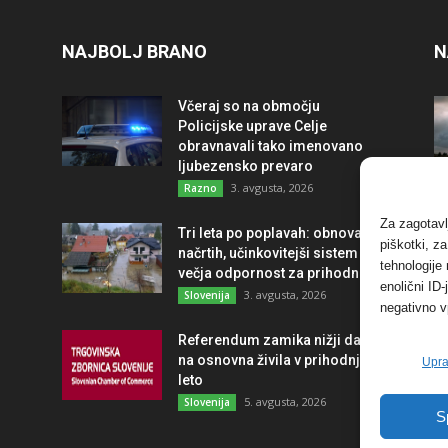
NAJBOLJ BRANO
N
Včeraj so na območju
Policijske uprave Celje
obravnavali tako imenovano
ljubezensko prevaro
3. avgusta, 2026
Razno
Za zagotavl
Tri leta po poplavah: obnova po
piškotki, z
načrtih, učinkovitejši sistem in
tehnologije
večja odpornost za prihodnost
enolični ID
3. avgusta, 2026
Slovenija
negativno v
Referendum zamika nižji davek
na osnovna živila v prihodnje
Upra
leto
5. avgusta, 2026
Slovenija
S