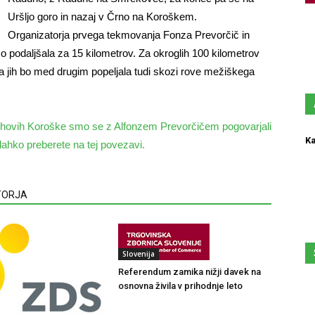
Uršljo goro in nazaj v Črno na Koroškem.
Organizatorja prvega tekmovanja Fonza Prevorčič in
 podaljšala za 15 kilometrov. Za okroglih 100 kilometrov
 pa jih bo med drugim popeljala tudi skozi rove mežiškega
hovih Koroške smo se z Alfonzem Prevorčičem pogovarjali
Ka
ahko preberete na tej povezavi.
VTORJA
Slovenija
Referendum zamika nižji davek na
osnovna živila v prihodnje leto