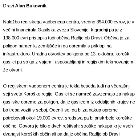
Dravi
Alan Bukovnik
.
Naložbo regijskega vadbenega centra, vredno 394.000 evrov, je v
večini financirala Gasilska zveza Slovenije, k gradnji pa je z
138.000 evri pristopila tudi občina Radlje ob Dravi. Občina je za
poligon namenila zemljišče in ga opremila s priklopi na
infrastrukturo. Uradna otvoritev poligona bo 13. oktobra, koroški
gasilci pa so ga z vajami, usposabljanji in regijskim tekmovanjem
že otvorili.
O regijskem vadbenem centru je tekla beseda tudi na včerajšnji
seji sveta Koroške regije. Gasilci se namreč zavzemajo za nakup
gasilske opreme za poligon, da je gasilcem iz oddaljenih krajev ne
bo treba voziti s seboj. Ocenili so, da bi za nakup opreme
potrebovali okoli 19.000 evrov, sredstva pa bi priskrbele koroške
občine. Govora je bilo o dveh rešitvah: stroške nakupa krije vseh
dvanajst koroških občin ali pa da je občina Radlje ob Dravi