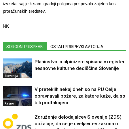
izvzeta, saj je k sami gradnji poligona prispevala zajeten kos
proračunskih sredstev.
NK
SORODNI PRISPEVKI
OSTALI PRISPEVKI AVTORJA
Planinstvo in alpinizem vpisana v register
nesnovne kulturne dediščine Slovenije
Slovenija
V preteklih nekaj dneh so na PU Celje
obravnavali požare, za katere kaže, da so
bili podtaknjeni
Razno
Združenje delodajalcev Slovenije (ZDS)
obžaluje, da se je uveljavitev zakona o