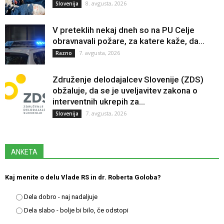
8. avgusta, 2026
Slovenija
V preteklih nekaj dneh so na PU Celje
obravnavali požare, za katere kaže, da...
7. avgusta, 2026
Razno
Združenje delodajalcev Slovenije (ZDS)
obžaluje, da se je uveljavitev zakona o
interventnih ukrepih za...
7. avgusta, 2026
Slovenija
ANKETA
Kaj menite o delu Vlade RS in dr. Roberta Goloba?
Dela dobro - naj nadaljuje
Dela slabo - bolje bi bilo, če odstopi