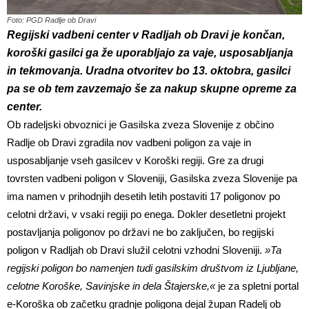
Foto: PGD Radlje ob Dravi
Regijski vadbeni center v Radljah ob Dravi je končan,
koroški gasilci ga že uporabljajo za vaje, usposabljanja
in tekmovanja. Uradna otvoritev bo 13. oktobra, gasilci
pa se ob tem zavzemajo še za nakup skupne opreme za
center.
Ob radeljski obvoznici je Gasilska zveza Slovenije z občino
Radlje ob Dravi zgradila nov vadbeni poligon za vaje in
usposabljanje vseh gasilcev v Koroški regiji. Gre za drugi
tovrsten vadbeni poligon v Sloveniji, Gasilska zveza Slovenije pa
ima namen v prihodnjih desetih letih postaviti 17 poligonov po
celotni državi, v vsaki regiji po enega. Dokler desetletni projekt
postavljanja poligonov po državi ne bo zaključen, bo regijski
poligon v Radljah ob Dravi služil celotni vzhodni Sloveniji.
»Ta
regijski poligon bo namenjen tudi gasilskim društvom iz Ljubljane,
celotne Koroške, Savinjske in dela Štajerske,«
je za spletni portal
e-Koroška ob začetku gradnje poligona dejal župan Radelj ob