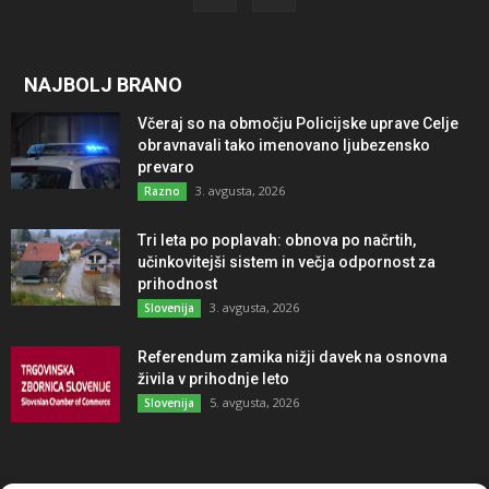
NAJBOLJ BRANO
Včeraj so na območju Policijske uprave Celje
obravnavali tako imenovano ljubezensko
prevaro
3. avgusta, 2026
Razno
Tri leta po poplavah: obnova po načrtih,
učinkovitejši sistem in večja odpornost za
prihodnost
3. avgusta, 2026
Slovenija
Referendum zamika nižji davek na osnovna
živila v prihodnje leto
5. avgusta, 2026
Slovenija