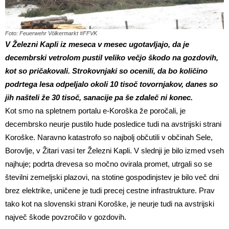
Foto: Feuerwehr Völkermarkt #FFVK
V Železni Kapli iz meseca v mesec ugotavljajo, da je
decembrski vetrolom pustil veliko večjo škodo na gozdovih,
kot so pričakovali. Strokovnjaki so ocenili, da bo količino
podrtega lesa odpeljalo okoli 10 tisoč tovornjakov, danes so
jih našteli že 30 tisoč, sanacije pa še zdaleč ni konec.
Kot smo na spletnem portalu e-Koroška že poročali, je
decembrsko neurje pustilo hude posledice tudi na avstrijski strani
Koroške. Naravno katastrofo so najbolj občutili v občinah Sele,
Borovlje, v Žitari vasi ter Železni Kapli. V slednji je bilo izmed vseh
najhuje; podrta drevesa so močno ovirala promet, utrgali so se
številni zemeljski plazovi, na stotine gospodinjstev je bilo več dni
brez elektrike, uničene je tudi precej cestne infrastrukture. Prav
tako kot na slovenski strani Koroške, je neurje tudi na avstrijski
največ škode povzročilo v gozdovih.