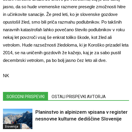
jasno, da so hude vremenske razmere presegle zmožnosti hitre
in učinkovite sanacije. Že pred leti, ko je slovenske gozdove
opustošil žled, smo bili priča razmahu podlubnikov. Po takšnih
naravnih katastrofah lahko povečano število podlubnikov v roku
nekaj let povzroči vsaj še enkrat toliko škode, kot žled ali
vetrolom. Hude razsežnosti žledoloma, ki je Koroško prizadel leta
2014, se na uničenih gozdovih že kažejo, kaj je za sabo pustil
decembrski vetrolom, pa bo bolj jasno čez leto ali dve.
NK
SORODNI PRISPEVKI
OSTALI PRISPEVKI AVTORJA
Planinstvo in alpinizem vpisana v register
nesnovne kulturne dediščine Slovenije
Slovenija