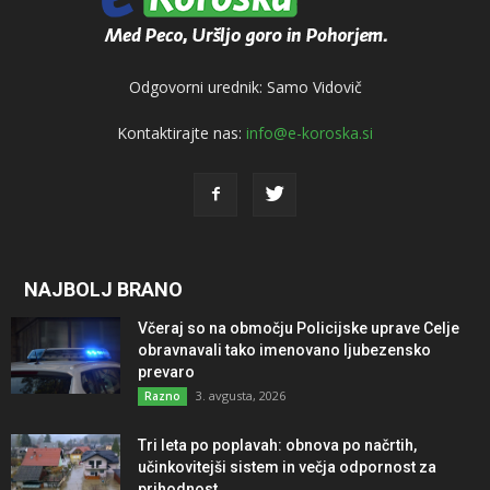
Odgovorni urednik: Samo Vidovič
Kontaktirajte nas:
info@e-koroska.si
NAJBOLJ BRANO
Včeraj so na območju Policijske uprave Celje
obravnavali tako imenovano ljubezensko
prevaro
3. avgusta, 2026
Razno
Tri leta po poplavah: obnova po načrtih,
učinkovitejši sistem in večja odpornost za
prihodnost