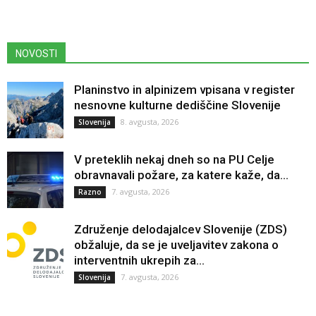
NOVOSTI
Planinstvo in alpinizem vpisana v register
nesnovne kulturne dediščine Slovenije
8. avgusta, 2026
Slovenija
V preteklih nekaj dneh so na PU Celje
obravnavali požare, za katere kaže, da...
7. avgusta, 2026
Razno
Združenje delodajalcev Slovenije (ZDS)
obžaluje, da se je uveljavitev zakona o
interventnih ukrepih za...
7. avgusta, 2026
Slovenija