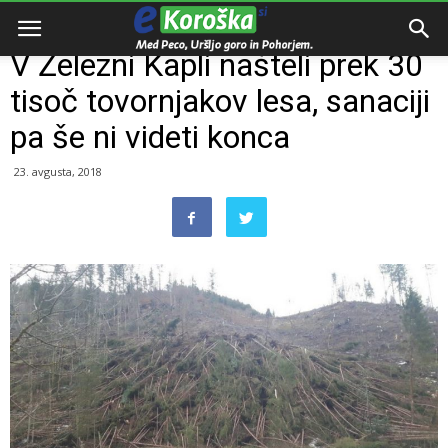
Domov
Dogodki
V Železni Kapli našteli prek 30
tisoč tovornjakov lesa, sanaciji
pa še ni videti konca
23. avgusta, 2018