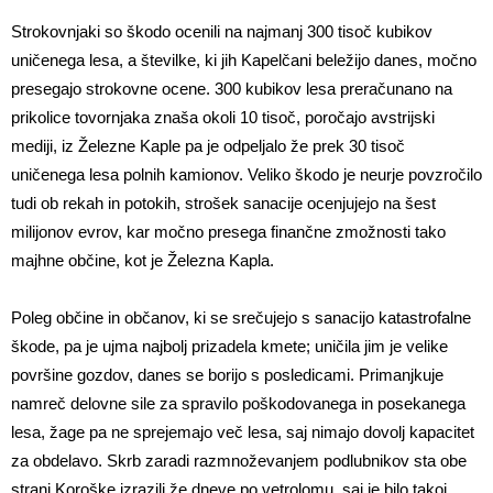
Strokovnjaki so škodo ocenili na najmanj 300 tisoč kubikov
uničenega lesa, a številke, ki jih Kapelčani beležijo danes, močno
presegajo strokovne ocene. 300 kubikov lesa preračunano na
prikolice tovornjaka znaša okoli 10 tisoč, poročajo avstrijski
mediji, iz Železne Kaple pa je odpeljalo že prek 30 tisoč
uničenega lesa polnih kamionov. Veliko škodo je neurje povzročilo
tudi ob rekah in potokih, strošek sanacije ocenjujejo na šest
milijonov evrov, kar močno presega finančne zmožnosti tako
majhne občine, kot je Železna Kapla.
Poleg občine in občanov, ki se srečujejo s sanacijo katastrofalne
škode, pa je ujma najbolj prizadela kmete; uničila jim je velike
površine gozdov, danes se borijo s posledicami. Primanjkuje
namreč delovne sile za spravilo poškodovanega in posekanega
lesa, žage pa ne sprejemajo več lesa, saj nimajo dovolj kapacitet
za obdelavo. Skrb zaradi razmnoževanjem podlubnikov sta obe
strani Koroške izrazili že dneve po vetrolomu, saj je bilo takoj