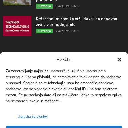
3. avgusta, 2026
Slovenija
Referendum zamika nižji davek na osnovna
živila v prihodnje leto
5. avgusta, 2026
Slovenija
NAJBOLJ KOMENTIRANO
Piškotki
Za zagotavljanje najboljše uporabniške izkušnje uporabljamo
Protest proti vetrnim elektrarnam na Ojstrici, v
svetu pa vedno bolj...
tehnologije, kot so piškotki, za shranjevanje in/ali dostop do podatkov
o napravi. Soglasje za te tehnologije nam bo omogočilo obdelavo
12. maja, 2017
Dogodki
podatkov, kot so vedenje brskanja ali enolični ID-ji na tem spletnem
mestu. Če ne soglasja date ali ga prekličete, lahko to negativno vpliva
Tožilstvo v Celovcu v korist elektrarnam
na nekatere funkcije in možnosti.
Verbund
29. januarja, 2018
Dogodki
Upravljanje storitev
FOTO: Razstava cvetličarskega mojstra Andreja