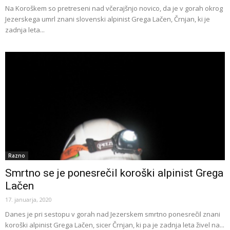
Na Koroškem so pretreseni nad včerajšnjo novico, da je v gorah okrog
Jezerskega umrl znani slovenski alpinist Grega Lačen, Črnjan, ki je
zadnja leta...
Razno
Smrtno se je ponesrečil koroški alpinist Grega
Lačen
17. januarja, 2020
Danes je pri sestopu v gorah nad Jezerskem smrtno ponesrečil znani
koroški alpinist Grega Lačen, sicer Črnjan, ki pa je zadnja leta živel na...