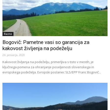
Razno
Bogovič: Pametne vasi so garancija za
kakovost življenja na podeželju
24. januarja, 2020
Kakovost življenja na podeželju, primerljiva s tisto v mestih, je
ključnega pomena za ohranjanje poseljenosti slovenskega in
evropskega podeželja. Evropski poslanec SLS/EPP Franc Bogovič...