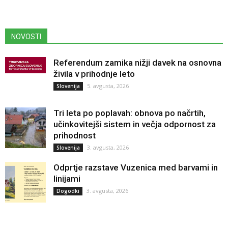
NOVOSTI
Referendum zamika nižji davek na osnovna
živila v prihodnje leto
5. avgusta, 2026
Slovenija
Tri leta po poplavah: obnova po načrtih,
učinkovitejši sistem in večja odpornost za
prihodnost
3. avgusta, 2026
Slovenija
Odprtje razstave Vuzenica med barvami in
linijami
3. avgusta, 2026
Dogodki