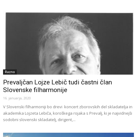
Razno
Prevaljčan Lojze Lebič tudi častni član
Slovenske filharmonije
16. januarja, 2020
V Slovenski filharmoniji bo drevi koncert zborovskih del skladatelja in
akademika Lojzeta Lebiča, koroškega rojaka s Prevalj, ki je najvidnejši
sodobni slovenski skladatelj, dirigent,...