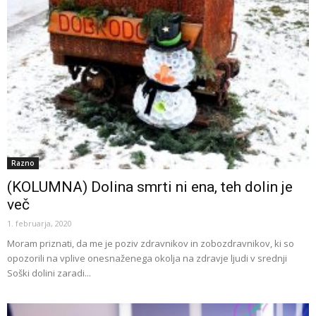
Razno
(KOLUMNA) Dolina smrti ni ena, teh dolin je
več
1. februarja, 2020
Moram priznati, da me je poziv zdravnikov in zobozdravnikov, ki so
opozorili na vplive onesnaženega okolja na zdravje ljudi v srednji
Soški dolini zaradi...