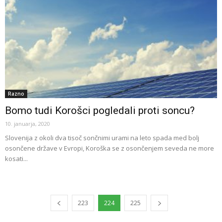
Razno
Bomo tudi Korošci pogledali proti soncu?
10. januarja, 2020
Slovenija z okoli dva tisoč sončnimi urami na leto spada med bolj
osončene države v Evropi, Koroška se z osončenjem seveda ne more
kosati...
223
224
225