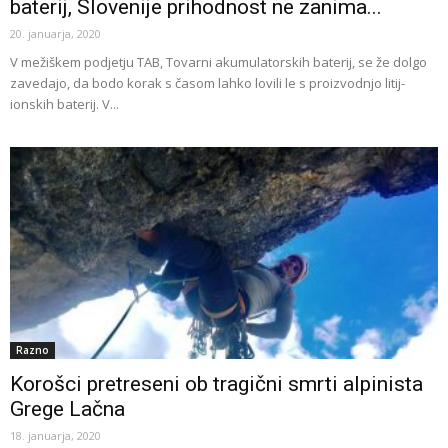
baterij, Slovenije prihodnost ne zanima...
20. januarja, 2020
V mežiškem podjetju TAB, Tovarni akumulatorskih baterij, se že dolgo
zavedajo, da bodo korak s časom lahko lovili le s proizvodnjo litij-
ionskih baterij. V...
Razno
Korošci pretreseni ob tragični smrti alpinista
Grege Lačna
18. januarja, 2020