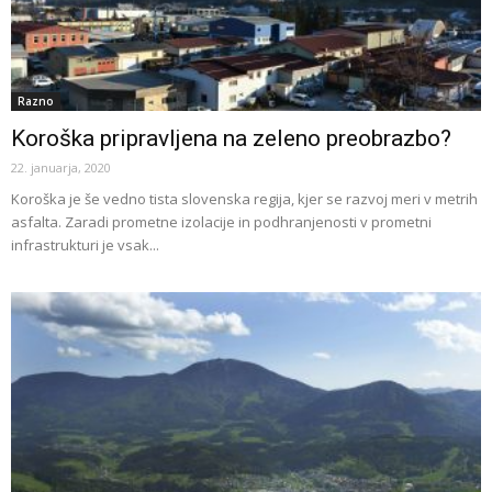
Razno
Koroška pripravljena na zeleno preobrazbo?
22. januarja, 2020
Koroška je še vedno tista slovenska regija, kjer se razvoj meri v metrih
asfalta. Zaradi prometne izolacije in podhranjenosti v prometni
infrastrukturi je vsak...