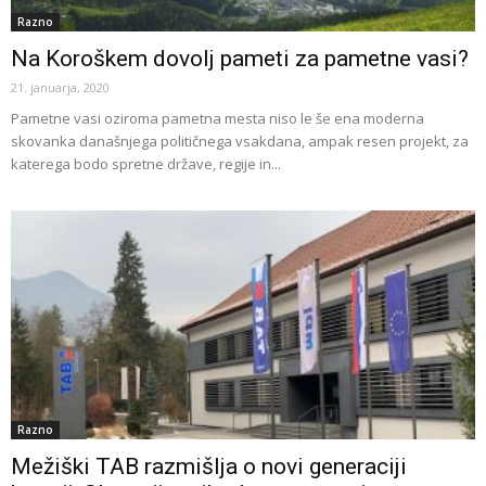
Razno
Na Koroškem dovolj pameti za pametne vasi?
21. januarja, 2020
Pametne vasi oziroma pametna mesta niso le še ena moderna
skovanka današnjega političnega vsakdana, ampak resen projekt, za
katerega bodo spretne države, regije in...
Razno
Mežiški TAB razmišlja o novi generaciji