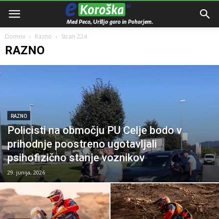
Domov
Razno
Stran 224
RAZNO
RAZNO
Policisti na območju PU Celje bodo v
prihodnje poostreno ugotavljali
psihofizično stanje voznikov
29. junija, 2026