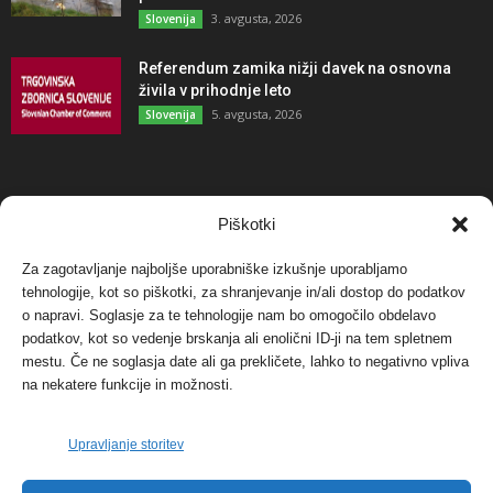
3. avgusta, 2026
Slovenija
Referendum zamika nižji davek na osnovna
živila v prihodnje leto
5. avgusta, 2026
Slovenija
NAJBOLJ KOMENTIRANO
Piškotki
Za zagotavljanje najboljše uporabniške izkušnje uporabljamo
Protest proti vetrnim elektrarnam na Ojstrici, v
svetu pa vedno bolj...
tehnologije, kot so piškotki, za shranjevanje in/ali dostop do podatkov
o napravi. Soglasje za te tehnologije nam bo omogočilo obdelavo
12. maja, 2017
Dogodki
podatkov, kot so vedenje brskanja ali enolični ID-ji na tem spletnem
mestu. Če ne soglasja date ali ga prekličete, lahko to negativno vpliva
Tožilstvo v Celovcu v korist elektrarnam
na nekatere funkcije in možnosti.
Verbund
29. januarja, 2018
Dogodki
Upravljanje storitev
FOTO: Razstava cvetličarskega mojstra Andreja