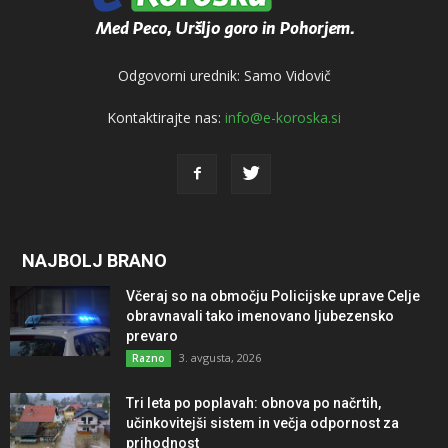
Odgovorni urednik: Samo Vidovič
Kontaktirajte nas:
info@e-koroska.si
NAJBOLJ BRANO
Včeraj so na območju Policijske uprave Celje
obravnavali tako imenovano ljubezensko
prevaro
3. avgusta, 2026
Razno
Tri leta po poplavah: obnova po načrtih,
učinkovitejši sistem in večja odpornost za
prihodnost