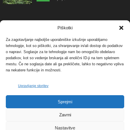
NAJBOLJ KOMENTIRANO
Piškotki
Za zagotavljanje najboljše uporabniške izkušnje uporabljamo
Protest proti vetrnim elektrarnam na Ojstrici, v
tehnologije, kot so piškotki, za shranjevanje in/ali dostop do podatkov
svetu pa vedno bolj...
o napravi. Soglasje za te tehnologije nam bo omogočilo obdelavo
12. maja, 2017
Dogodki
podatkov, kot so vedenje brskanja ali enolični ID-ji na tem spletnem
mestu. Če ne soglasja date ali ga prekličete, lahko to negativno vpliva
Tožilstvo v Celovcu v korist elektrarnam
na nekatere funkcije in možnosti.
Verbund
29. januarja, 2018
Dogodki
Upravljanje storitev
FOTO: Razstava cvetličarskega mojstra Andreja
Sprejmi
Rusa
27. novembra, 2017
Dogodki
Zavrni
Nastavitve