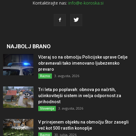
Kontaktirajte nas:
info@e-koroska.si
NAJBOLJ BRANO
Včeraj so na območju Policijske uprave Celje
obravnavali tako imenovano ljubezensko
prevaro
3. avgusta, 2026
Razno
Tri leta po poplavah: obnova po načrtih,
učinkovitejši sistem in večja odpornost za
prihodnost
3. avgusta, 2026
Slovenija
V prirejenem objektu na območju Štor zasegli
več kot 500 rastlin konoplje
30. julija, 2026
Razno