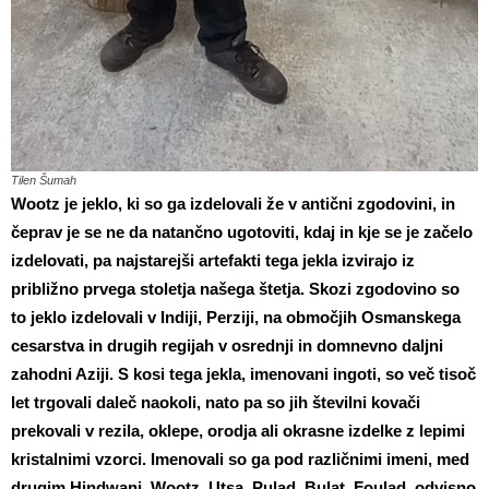
Tilen Šumah
Wootz je jeklo, ki so ga izdelovali že v antični zgodovini, in
čeprav je se ne da natančno
ugotoviti, kdaj in kje se je začelo
izdelovati, pa najstarejši artefakti tega jekla izvirajo iz
približno prvega stoletja našega štetja. Skozi zgodovino so
to jeklo izdelovali v Indiji, Perziji, na območjih Osmanskega
cesarstva in drugih regijah v osrednji in domnevno daljni
zahodni Aziji. S kosi tega jekla, imenovani ingoti, so več tisoč
let trgovali daleč naokoli, nato pa so jih številni kovači
prekovali v rezila, oklepe, orodja ali okrasne izdelke z lepimi
kristalnimi vzorci. Imenovali so ga pod različnimi imeni, med
drugim Hindwani, Wootz, Utsa, Pulad, Bulat, Foulad, odvisno