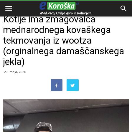
Domov
Intervju
Kotlje ima zmagovalca
mednarodnega kovaškega
tekmovanja iz wootza
(orginalnega damaščanskega
jekla)
20. maja, 2026