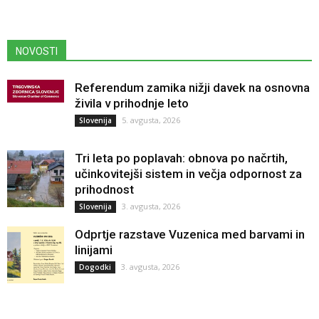
NOVOSTI
Referendum zamika nižji davek na osnovna
živila v prihodnje leto
5. avgusta, 2026
Slovenija
Tri leta po poplavah: obnova po načrtih,
učinkovitejši sistem in večja odpornost za
prihodnost
3. avgusta, 2026
Slovenija
Odprtje razstave Vuzenica med barvami in
linijami
3. avgusta, 2026
Dogodki