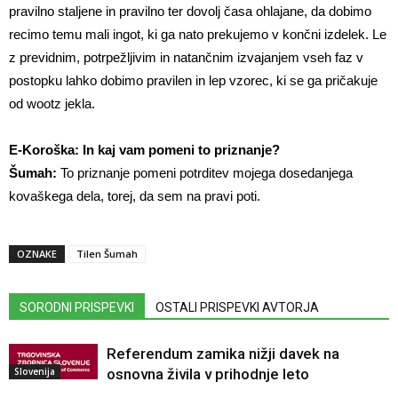
pravilno staljene in pravilno ter dovolj časa ohlajane, da dobimo
recimo temu mali ingot, ki ga nato prekujemo v končni izdelek. Le
z previdnim, potrpežljivim in natančnim izvajanjem vseh faz v
postopku lahko dobimo pravilen in lep vzorec, ki se ga pričakuje
od wootz jekla.
E-Koroška: In kaj vam pomeni to priznanje?
Šumah:
To priznanje pomeni potrditev mojega dosedanjega
kovaškega dela, torej, da sem na pravi poti.
OZNAKE
Tilen Šumah
SORODNI PRISPEVKI
OSTALI PRISPEVKI AVTORJA
Referendum zamika nižji davek na
Slovenija
osnovna živila v prihodnje leto