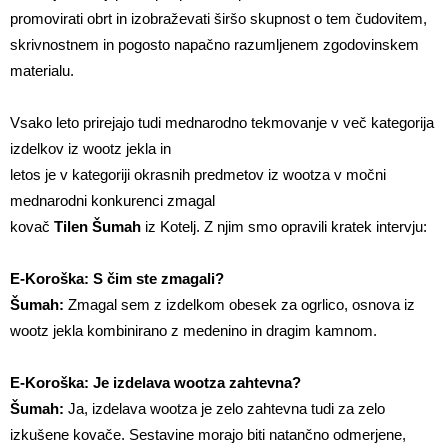
promovirati obrt in izobraževati širšo skupnost o tem čudovitem,
skrivnostnem in pogosto napačno razumljenem zgodovinskem
materialu.
Vsako leto prirejajo tudi mednarodno tekmovanje v več kategorija
izdelkov iz wootz jekla in
letos je v kategoriji okrasnih predmetov iz wootza v močni
mednarodni konkurenci zmagal
kovač
Tilen Šumah
iz Kotelj. Z njim smo opravili kratek intervju:
E-Koroška: S čim ste zmagali?
Šumah:
Zmagal sem z izdelkom obesek za ogrlico, osnova iz
wootz jekla kombinirano z medenino in dragim kamnom.
E-Koroška: Je izdelava wootza zahtevna?
Šumah:
Ja, izdelava wootza je zelo zahtevna tudi za zelo
izkušene kovače. Sestavine morajo biti natančno odmerjene,