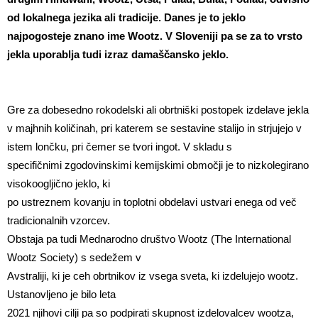
od lokalnega jezika ali tradicije. Danes je to jeklo
najpogosteje znano ime Wootz. V Sloveniji pa se za to vrsto
jekla uporablja tudi izraz damaščansko jeklo.
Gre za dobesedno rokodelski ali obrtniški postopek izdelave jekla
v majhnih količinah, pri katerem se sestavine stalijo in strjujejo v
istem lončku, pri čemer se tvori ingot. V skladu s
specifičnimi zgodovinskimi kemijskimi območji je to nizkolegirano
visokoogljično jeklo, ki
po ustreznem kovanju in toplotni obdelavi ustvari enega od več
tradicionalnih vzorcev.
Obstaja pa tudi Mednarodno društvo Wootz (The International
Wootz Society) s sedežem v
Avstraliji, ki je ceh obrtnikov iz vsega sveta, ki izdelujejo wootz.
Ustanovljeno je bilo leta
2021 njihovi cilji pa so podpirati skupnost izdelovalcev wootza,