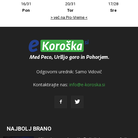
16/31
20/31
17/28
Pon
Tor
Sre
> več na Pro-Vreme <
Odgovorni urednik: Samo Vidovič
Kontaktirajte nas:
info@e-koroska.si
NAJBOLJ BRANO