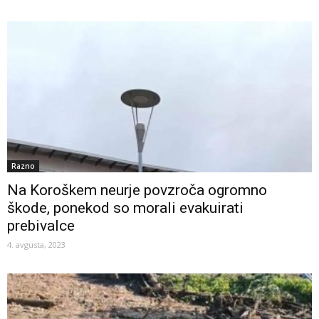
Razno
Na Koroškem neurje povzroča ogromno
škode, ponekod so morali evakuirati
prebivalce
4. avgusta, 2023