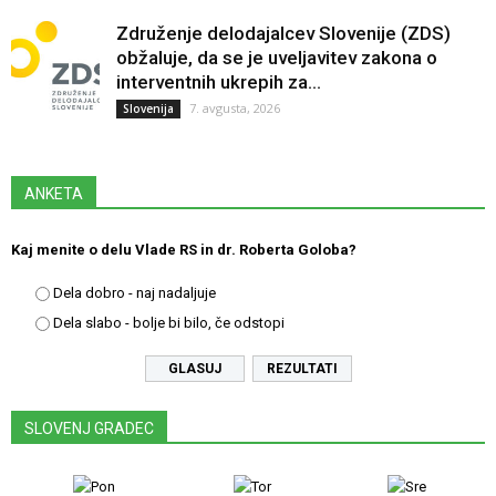
Združenje delodajalcev Slovenije (ZDS)
obžaluje, da se je uveljavitev zakona o
interventnih ukrepih za...
7. avgusta, 2026
Slovenija
ANKETA
Kaj menite o delu Vlade RS in dr. Roberta Goloba?
Dela dobro - naj nadaljuje
Dela slabo - bolje bi bilo, če odstopi
REZULTATI
SLOVENJ GRADEC