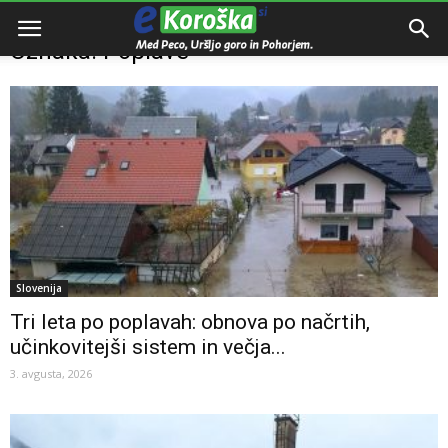
Domov
Oznake
Poplave
Oznaka: Poplave
Slovenija
Tri leta po poplavah: obnova po načrtih,
učinkovitejši sistem in večja...
3. avgusta, 2026