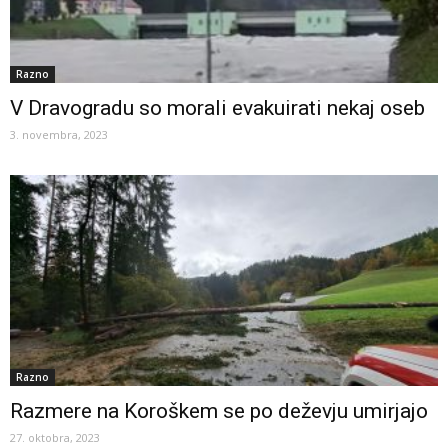
Razno
V Dravogradu so morali evakuirati nekaj oseb
3. novembra, 2023
Razno
Razmere na Koroškem se po deževju umirjajo
27. oktobra, 2023