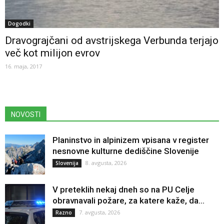
Dogodki
Dravograjčani od avstrijskega Verbunda terjajo
več kot milijon evrov
16. maja, 2017
NOVOSTI
Planinstvo in alpinizem vpisana v register
nesnovne kulturne dediščine Slovenije
8. avgusta, 2026
Slovenija
V preteklih nekaj dneh so na PU Celje
obravnavali požare, za katere kaže, da...
7. avgusta, 2026
Razno