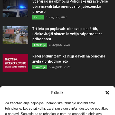
Včeraj so na območju Policijske uprave Celje
obravnavali tako imenovano ljubezensko
prevaro
3. avgusta, 2026
Razno
Tri leta po poplavah: obnova po načrtih,
učinkovitejši sistem in večja odpornost za
prihodnost
3. avgusta, 2026
Slovenija
Referendum zamika nižji davek na osnovna
živila v prihodnje leto
5. avgusta, 2026
Slovenija
NAJBOLJ KOMENTIRANO
Piškotki
Za zagotavljanje najboljše uporabniške izkušnje uporabljamo
Protest proti vetrnim elektrarnam na Ojstrici, v
svetu pa vedno bolj...
tehnologije, kot so piškotki, za shranjevanje in/ali dostop do podatkov
o napravi. Soglasje za te tehnologije nam bo omogočilo obdelavo
12. maja, 2017
Dogodki