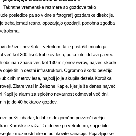
Takratne vremenske razmere so gozdove tako
ude posledice pa so vidne s fotografij gozdarske direkcije.
je treba jemati resno, opozarjajo gozdarji, podobna zgodba
vetroloma.
ovi doživeli nov šok – vetrolom, ki je pustošil minulega
l več kot 300 tisoč kubikov lesa, po celotni državi pa več
h občinah znaša več kot 130 milijonov evrov, največ škode
a objektih in cestni infrastrukturi. Ogromno škodo beležijo
na kubičnih metrov lesa, najbolj jo je skupila dežela Koroška.
elj, Žitare vasi in Železne Kaple, kjer je še danes največ
i Kapli je alarm za splošno nevarnost odmeval več dni,
enih je do 40 hektarov gozdov.
dove preži lubadar, ki lahko dolgoročno povzroči večjo
ani Koroške izražali že dneve po vetrolomu, saj je bilo
gle zmožnosti hitre in učinkovite sanacije. Pojavljajo se