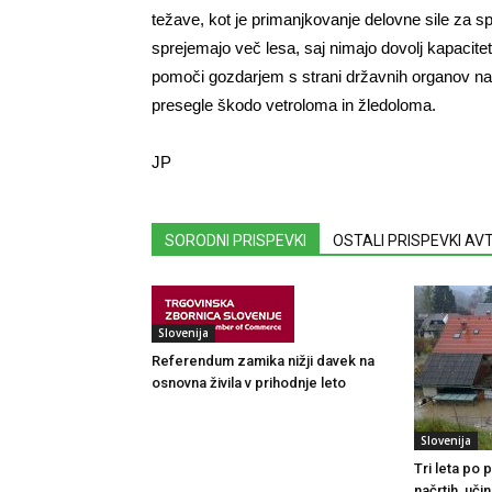
težave, kot je primanjkovanje delovne sile za 
sprejemajo več lesa, saj nimajo dovolj kapacite
pomoči gozdarjem s strani državnih organov n
presegle škodo vetroloma in žledoloma.
JP
SORODNI PRISPEVKI
OSTALI PRISPEVKI A
Slovenija
Referendum zamika nižji davek na
osnovna živila v prihodnje leto
Slovenija
Tri leta po
načrtih, uči