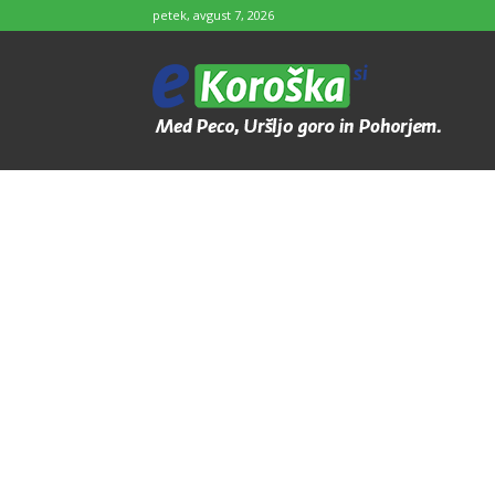
petek, avgust 7, 2026
e-
Koroška