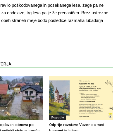
spravilo poškodovanega in posekanega lesa, žage pa ne
t za obdelavo, trg lesa pa je že prenasičen. Brez ustrezne
a obeh straneh meje bodo posledice razmaha lubadarja
VTORJA
Dogodki
 poplavah: obnova po
Odprtje razstave Vuzenica med
nkovitejši sistem in večja
barvami in linijami