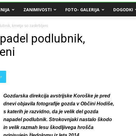
NIJA
ZANIMIVOSTI
FOTO- GALERIJA
DOGODKI
ubnik, kmetje so zaskrbljeni
apadel podlubnik,
eni
er
Gozdarska direkcija avstrijske Koroške je pred
dnevi objavila fotografije gozda v Občini Hodiše,
s katerih je razvidno, da je velik del gozda
napadel podlubnik. Strokovnjaki nastalo škodo
in velik razmah lesu škodljivega hrošča
pripisujejo žledolomu iz leta 2014.