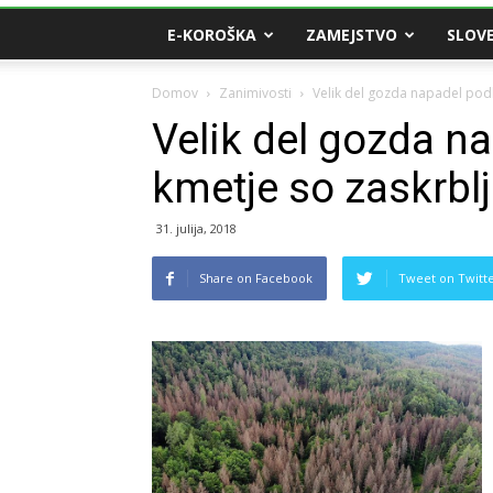
E-KOROŠKA
ZAMEJSTVO
SLOVE
Domov
Zanimivosti
Velik del gozda napadel podl
Velik del gozda n
kmetje so zaskrblj
31. julija, 2018
Share on Facebook
Tweet on Twitt