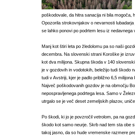
poškodovale, da hitra sanacija ni bila mogoča, h
Opozorila strokovnjakov o nevarnosti lubadarja 
se lahko ponovi po podrtem lesu iz nedavnega 
Manj kot štiri leta po žledolomu pa so naši gozd
decembra. Na slovenski strani Koroške je izruva
kot dva milijona. Skupna škoda v 140 slovenski
je v gozdovih in vodotokih, beležijo tudi škodo n
tudi v Avstriji, kjer je padlo približno 6,5 milijo
Največ poškodovanih gozdov je na območju Borov
nepospravljenega podrtega lesa. Samo v Železn
utrgalo se je več deset zemeljskih plazov, unič
Po škodi, ki jo je povzročil vetrolom, pa na goz
škodo kot samo neurje. Skrb nad tem sta obe str
takoj jasno, da so hude vremenske razmere prese