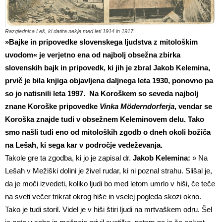
Razglednica Leš, ki datira nekje med leti 1914 in 1917.
»Bajke in pripovedke slovenskega ljudstva z mitološkim
uvodom« je verjetno ena od najbolj obsežna zbirka
slovenskih
bajk
in
pripovedk
, ki jih je zbral Jakob Kelemina,
prvič je bila knjiga objavljena daljnega leta 1930, ponovno pa
so jo natisnili leta
1997
. Na Koroškem so seveda najbolj
znane Koroške pripovedke
Vinka Möderndorferja
, vendar se
Koroška znajde tudi v obsežnem Keleminovem delu. Tako
smo našli tudi eno od mitoloških zgodb o dneh okoli božiča
na Lešah, ki sega kar v področje vedeževanja.
Takole gre ta zgodba, ki jo je zapisal dr.
Jakob Kelemina:
» Na
Lešah v Mežiški dolini je živel rudar, ki ni poznal strahu. Slišal je,
da je moči izvedeti, koliko ljudi bo med letom umrlo v hiši, če teče
na sveti večer trikrat okrog hiše in vselej pogleda skozi okno.
Tako je tudi storil. Videl je v hiši štiri ljudi na mrtvaškem odru. Šel