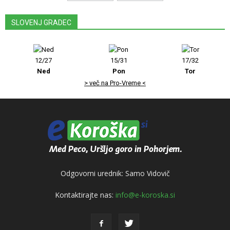
SLOVENJ GRADEC
12/27
15/31
17/32
Ned
Pon
Tor
> več na Pro-Vreme <
Odgovorni urednik: Samo Vidovič
Kontaktirajte nas:
info@e-koroska.si