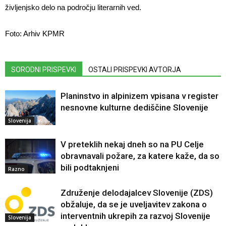
življenjsko delo na področju literarnih ved.
Foto: Arhiv KPMR
SORODNI PRISPEVKI
OSTALI PRISPEVKI AVTORJA
Planinstvo in alpinizem vpisana v register
nesnovne kulturne dediščine Slovenije
Slovenija
V preteklih nekaj dneh so na PU Celje
obravnavali požare, za katere kaže, da so
bili podtaknjeni
Razno
Združenje delodajalcev Slovenije (ZDS)
obžaluje, da se je uveljavitev zakona o
interventnih ukrepih za razvoj Slovenije
Slovenija