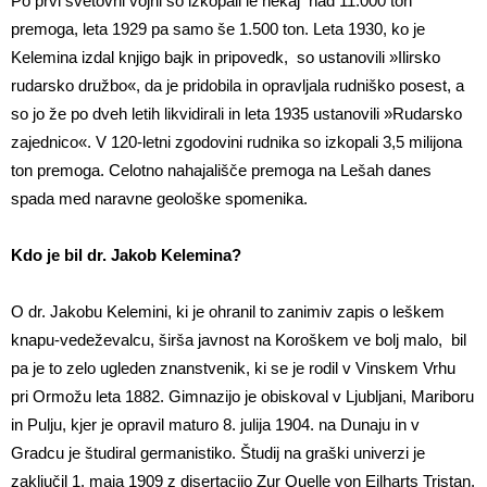
Po prvi svetovni vojni so izkopali le nekaj nad 11.000 ton
premoga, leta 1929 pa samo še 1.500 ton. Leta 1930, ko je
Kelemina izdal knjigo bajk in pripovedk, so ustanovili »Ilirsko
rudarsko družbo«, da je pridobila in opravljala rudniško posest, a
so jo že po dveh letih likvidirali in leta 1935 ustanovili »Rudarsko
zajednico«. V 120-letni zgodovini rudnika so izkopali 3,5 milijona
ton premoga. Celotno nahajališče premoga na Lešah danes
spada med naravne geološke spomenika.
Kdo je bil dr. Jakob Kelemina?
O dr. Jakobu Kelemini, ki je ohranil to zanimiv zapis o leškem
knapu-vedeževalcu, širša javnost na Koroškem ve bolj malo, bil
pa je to zelo ugleden znanstvenik, ki se je rodil v Vinskem Vrhu
pri Ormožu leta 1882. Gimnazijo je obiskoval v Ljubljani, Mariboru
in Pulju, kjer je opravil maturo 8. julija 1904. na Dunaju in v
Gradcu je študiral germanistiko. Študij na graški univerzi je
zaključil 1. maja 1909 z disertacijo Zur Quelle von Eilharts Tristan.