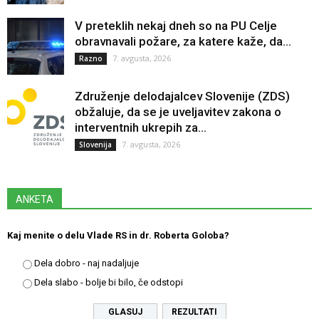
V preteklih nekaj dneh so na PU Celje
obravnavali požare, za katere kaže, da...
7. avgusta, 2026
Razno
Združenje delodajalcev Slovenije (ZDS)
obžaluje, da se je uveljavitev zakona o
interventnih ukrepih za...
7. avgusta, 2026
Slovenija
ANKETA
Kaj menite o delu Vlade RS in dr. Roberta Goloba?
Dela dobro - naj nadaljuje
Dela slabo - bolje bi bilo, če odstopi
REZULTATI