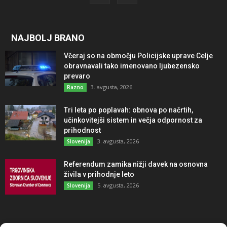
NAJBOLJ BRANO
Včeraj so na območju Policijske uprave Celje
obravnavali tako imenovano ljubezensko
prevaro
3. avgusta, 2026
Razno
Tri leta po poplavah: obnova po načrtih,
učinkovitejši sistem in večja odpornost za
prihodnost
3. avgusta, 2026
Slovenija
Referendum zamika nižji davek na osnovna
živila v prihodnje leto
5. avgusta, 2026
Slovenija