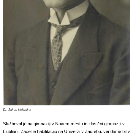
Dr. Jakob Kelemina
Služboval je na gimnaziji v Novem mestu in klasični gimnaziji v
Ljubljani. Začel je habilitacijo na Univerzi v Zagrebu, vendar je bil v