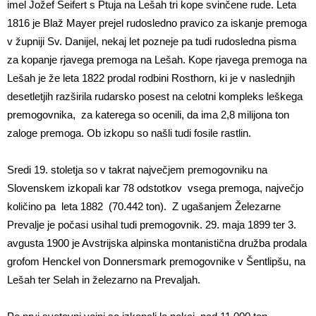
imel Jožef Seifert s Ptuja na Lešah tri kope svinčene rude. Leta
1816 je Blaž Mayer prejel rudosledno pravico za iskanje premoga
v župniji Sv. Danijel, nekaj let pozneje pa tudi rudosledna pisma
za kopanje rjavega premoga na Lešah. Kope rjavega premoga na
Lešah je že leta 1822 prodal rodbini Rosthorn, ki je v naslednjih
desetletjih razširila rudarsko posest na celotni kompleks leškega
premogovnika, za katerega so ocenili, da ima 2,8 milijona ton
zaloge premoga. Ob izkopu so našli tudi fosile rastlin.
Sredi 19. stoletja so v takrat največjem premogovniku na
Slovenskem izkopali kar 78 odstotkov vsega premoga, največjo
količino pa leta 1882 (70.442 ton). Z ugašanjem Železarne
Prevalje je počasi usihal tudi premogovnik. 29. maja 1899 ter 3.
avgusta 1900 je Avstrijska alpinska montanistična družba prodala
grofom Henckel von Donnersmark premogovnike v Šentlipšu, na
Lešah ter Selah in železarno na Prevaljah.