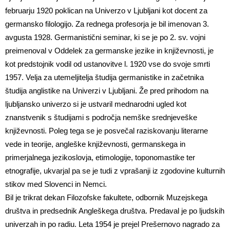
februarju 1920 poklican na Univerzo v Ljubljani kot docent za
germansko filologijo. Za rednega profesorja je bil imenovan 3.
avgusta 1928. Germanistični seminar, ki se je po 2. sv. vojni
preimenoval v Oddelek za germanske jezike in književnosti, je
kot predstojnik vodil od ustanovitve l. 1920 vse do svoje smrti
1957. Velja za utemeljitelja študija germanistike in začetnika
študija anglistike na Univerzi v Ljubljani. Že pred prihodom na
ljubljansko univerzo si je ustvaril mednarodni ugled kot
znanstvenik s študijami s področja nemške srednjeveške
književnosti. Poleg tega se je posvečal raziskovanju literarne
vede in teorije, angleške književnosti, germanskega in
primerjalnega jezikoslovja, etimologije, toponomastike ter
etnografije, ukvarjal pa se je tudi z vprašanji iz zgodovine kulturnih
stikov med Slovenci in Nemci.
Bil je trikrat dekan Filozofske fakultete, odbornik Muzejskega
društva in predsednik Angleškega društva. Predaval je po ljudskih
univerzah in po radiu. Leta 1954 je prejel Prešernovo nagrado za