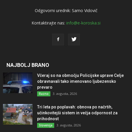
Odgovorni urednik: Samo Vidovič
Kontaktirajte nas:
info@e-koroska.si
NAJBOLJ BRANO
Včeraj so na območju Policijske uprave Celje
obravnavali tako imenovano ljubezensko
prevaro
3. avgusta, 2026
Razno
Tri leta po poplavah: obnova po načrtih,
učinkovitejši sistem in večja odpornost za
prihodnost
3. avgusta, 2026
Slovenija