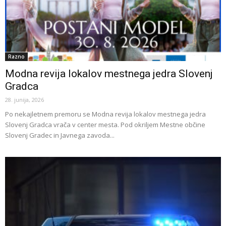
Razno
Modna revija lokalov mestnega jedra Slovenj
Gradca
28. junija, 2026
Po nekajletnem premoru se Modna revija lokalov mestnega jedra
Slovenj Gradca vrača v center mesta. Pod okriljem Mestne občine
Slovenj Gradec in Javnega zavoda...