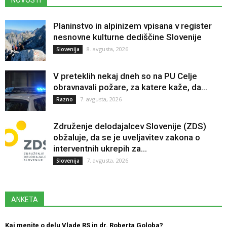
NOVOSTI
Planinstvo in alpinizem vpisana v register
nesnovne kulturne dediščine Slovenije
8. avgusta, 2026
Slovenija
V preteklih nekaj dneh so na PU Celje
obravnavali požare, za katere kaže, da...
7. avgusta, 2026
Razno
Združenje delodajalcev Slovenije (ZDS)
obžaluje, da se je uveljavitev zakona o
interventnih ukrepih za...
7. avgusta, 2026
Slovenija
ANKETA
Kaj menite o delu Vlade RS in dr. Roberta Goloba?