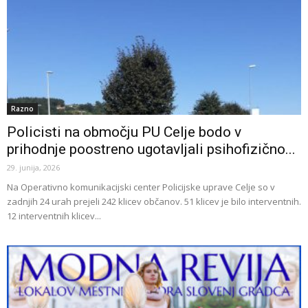
Razno
Policisti na območju PU Celje bodo v
prihodnje poostreno ugotavljali psihofizično...
29. junija, 2026
Na Operativno komunikacijski center Policijske uprave Celje so v
zadnjih 24 urah prejeli 242 klicev občanov. 51 klicev je bilo interventnih.
12 interventnih klicev...