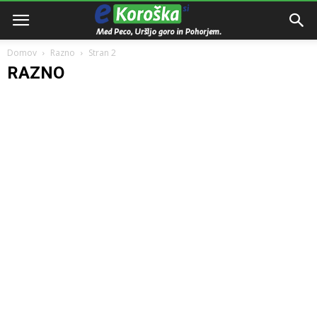
Domov
Razno
Stran 2
RAZNO