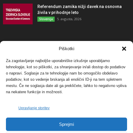
Referendum zamika nižji davek na osnovna
živila v prihodnje leto
5. avgusta, 2026
Slovenija
NAJBOLJ KOMENTIRANO
Piškotki
Za zagotavljanje najboljše uporabniške izkušnje uporabljamo
Protest proti vetrnim elektrarnam na Ojstrici, v
tehnologije, kot so piškotki, za shranjevanje in/ali dostop do podatkov
svetu pa vedno bolj...
o napravi. Soglasje za te tehnologije nam bo omogočilo obdelavo
12. maja, 2017
Dogodki
podatkov, kot so vedenje brskanja ali enolični ID-ji na tem spletnem
mestu. Če ne soglasja date ali ga prekličete, lahko to negativno vpliva
Tožilstvo v Celovcu v korist elektrarnam
na nekatere funkcije in možnosti.
Verbund
29. januarja, 2018
Dogodki
Upravljanje storitev
FOTO: Razstava cvetličarskega mojstra Andreja
Sprejmi
Rusa
27. novembra, 2017
Dogodki