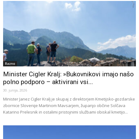
Razno
Minister Cigler Kralj: »Bukovnikovi imajo našo
polno podporo – aktivirani vsi...
30. junija, 2026
Minister Janez Cigler Kralj je skupaj z direktorjem Kmetijsko-gozdarske
zbornice Slovenije Martinom Mavsarjem, županjo občine Solčava
Katarino Prelesnik in ostalimi pristojnimi službami obiskal kmetijo...