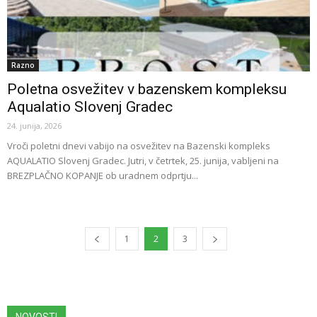
Razno
Poletna osvežitev v bazenskem kompleksu
Aqualatio Slovenj Gradec
24. junija, 2026
Vroči poletni dnevi vabijo na osvežitev na Bazenski kompleks
AQUALATIO Slovenj Gradec. Jutri, v četrtek, 25. junija, vabljeni na
BREZPLAČNO KOPANJE ob uradnem odprtju...
1
2
3