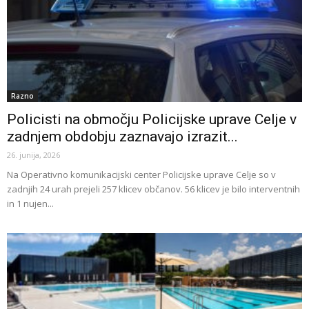
Razno
Policisti na območju Policijske uprave Celje v
zadnjem obdobju zaznavajo izrazit...
26. junija, 2026
Na Operativno komunikacijski center Policijske uprave Celje so v
zadnjih 24 urah prejeli 257 klicev občanov. 56 klicev je bilo interventnih
in 1 nujen...