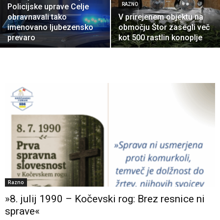
RAZNO
Policijske uprave Celje
obravnavali tako
V prirejenem objektu na
imenovano ljubezensko
območju Štor zasegli več
prevaro
kot 500 rastlin konoplje
Razno
»8. julij 1990 – Kočevski rog: Brez resnice ni
sprave«