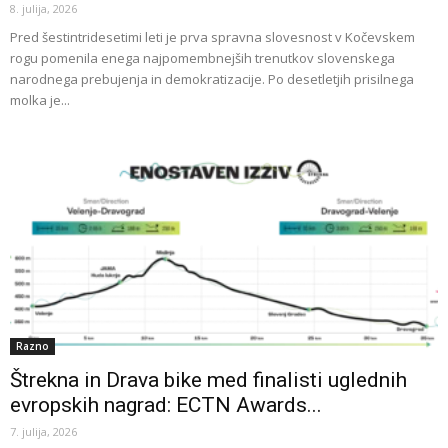
8. julija, 2026
Pred šestintridesetimi leti je prva spravna slovesnost v Kočevskem
rogu pomenila enega najpomembnejših trenutkov slovenskega
narodnega prebujenja in demokratizacije. Po desetletjih prisilnega
molka je...
Razno
Štrekna in Drava bike med finalisti uglednih
evropskih nagrad: ECTN Awards...
7. julija, 2026