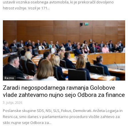
ustavili voznika osebnega avtomobila, ki je prekoračil dovoljeno
hitrost vožnje. Vozil je 171...
Razno
Zaradi negospodarnega ravnanja Golobove
vlade zahtevamo nujno sejo Odbora za finance
3. julija, 2026
Poslanske skupine SDS, NSi, SLS, Fokus, Demokrati. Anžeta Logarja in
Resni.ca, smo danes v parlamentarno proceduro vložile zahtevo za
sklic nujne seje Odbora za...