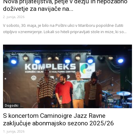
Nova prijateljstva, petje v dežju in nepozabno
doživetje za navijače na...
2. junija, 2026
V soboto, 30. maja, je bilo na Poštni ulici v Mariboru popoldne čutiti
otipljivo vznemirjenje. Lokali so hiteli pripravljati stole in mize, ki so...
Dogodki
S koncertom Caminoigre Jazz Ravne
zaključuje abonmajsko sezono 2025/26
1. junija, 2026