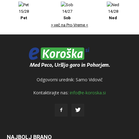
15/28
14/27
14/28
Pet
Sob
Ned
> več na Pro-Vreme <
Odgovorni urednik: Samo Vidovič
Kontaktirajte nas:
info@e-koroska.si
NAJBOLJ BRANO