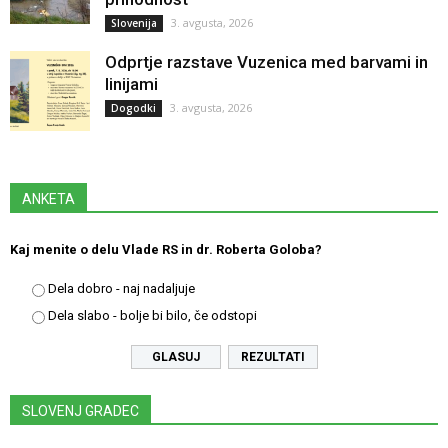
3. avgusta, 2026
Slovenija
Odprtje razstave Vuzenica med barvami in
linijami
3. avgusta, 2026
Dogodki
ANKETA
Kaj menite o delu Vlade RS in dr. Roberta Goloba?
Dela dobro - naj nadaljuje
Dela slabo - bolje bi bilo, če odstopi
REZULTATI
SLOVENJ GRADEC