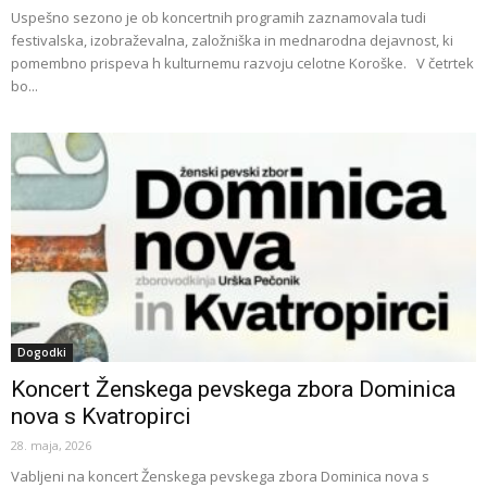
Uspešno sezono je ob koncertnih programih zaznamovala tudi
festivalska, izobraževalna, založniška in mednarodna dejavnost, ki
pomembno prispeva h kulturnemu razvoju celotne Koroške. V četrtek
bo...
Dogodki
Koncert Ženskega pevskega zbora Dominica
nova s Kvatropirci
28. maja, 2026
Vabljeni na koncert Ženskega pevskega zbora Dominica nova s