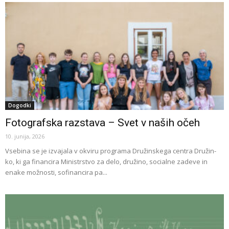
Dogodki
Fotografska razstava – Svet v naših očeh
10. junija, 2026
Vsebina se je izvajala v okviru programa Družinskega centra Družin-
ko, ki ga financira Ministrstvo za delo, družino, socialne zadeve in
enake možnosti, sofinancira pa...