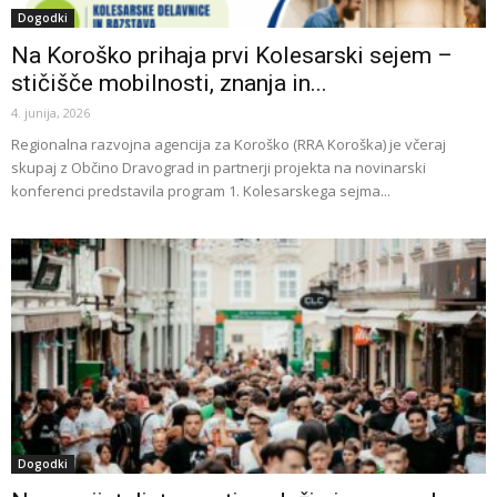
Dogodki
Na Koroško prihaja prvi Kolesarski sejem –
stičišče mobilnosti, znanja in...
4. junija, 2026
Regionalna razvojna agencija za Koroško (RRA Koroška) je včeraj
skupaj z Občino Dravograd in partnerji projekta na novinarski
konferenci predstavila program 1. Kolesarskega sejma...
Dogodki