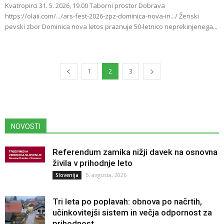
Kvatropirci 31. 5. 2026, 19.00 Taborni prostor Dobrava
https://olaii.com/.../ars-fest-2026-zpz-dominica-nova-in.../ Ženski
pevski zbor Dominica nova letos praznuje 50-letnico neprekinjenega...
1
2
3
NOVOSTI
Referendum zamika nižji davek na osnovna
živila v prihodnje leto
5. avgusta, 2026
Slovenija
Tri leta po poplavah: obnova po načrtih,
učinkovitejši sistem in večja odpornost za
prihodnost