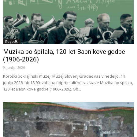
Dogodki
Muzika bo špilala, 120 let Babnikove godbe
(1906-2026)
9. junija, 2026
Koroški pokrajinski muzej, Muzej Slovenj Gradec vas v nedeljo, 14.
junija 2026, ob 18.00, vabi na odprtje ulične razstave Muzika bo špilala,
120 let Babnikove godbe (1906–2026). Ob...