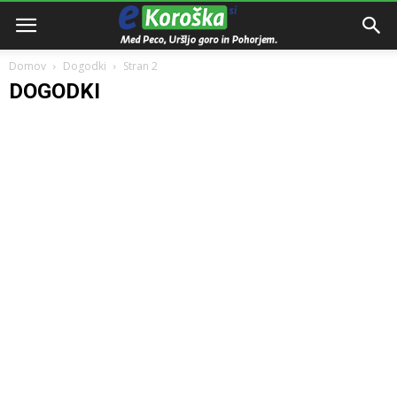
Domov
Dogodki
Stran 2
DOGODKI