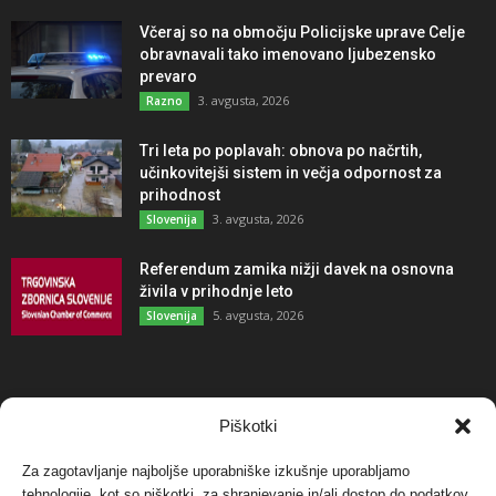
Včeraj so na območju Policijske uprave Celje
obravnavali tako imenovano ljubezensko
prevaro
3. avgusta, 2026
Razno
Tri leta po poplavah: obnova po načrtih,
učinkovitejši sistem in večja odpornost za
prihodnost
3. avgusta, 2026
Slovenija
Referendum zamika nižji davek na osnovna
živila v prihodnje leto
5. avgusta, 2026
Slovenija
NAJBOLJ KOMENTIRANO
Piškotki
Za zagotavljanje najboljše uporabniške izkušnje uporabljamo
Protest proti vetrnim elektrarnam na Ojstrici, v
tehnologije, kot so piškotki, za shranjevanje in/ali dostop do podatkov
svetu pa vedno bolj...