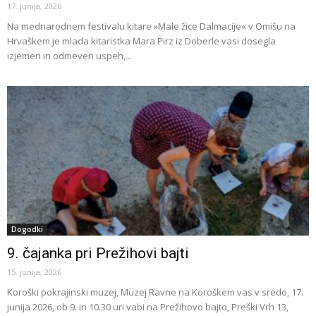
17. junija, 2026
Na mednarodnem festivalu kitare »Male žice Dalmacije« v Omišu na
Hrvaškem je mlada kitaristka Mara Pirz iz Doberle vasi dosegla
izjemen in odmeven uspeh,...
Dogodki
9. čajanka pri Prežihovi bajti
15. junija, 2026
Koroški pokrajinski muzej, Muzej Ravne na Koroškem vas v sredo, 17.
junija 2026, ob 9. in 10.30 uri vabi na Prežihovo bajto, Preški Vrh 13,