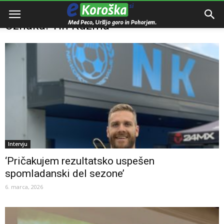
Domov
Oznake
Tin Küzma
Oznaka: Tin Küzma
Intervju
‘Pričakujem rezultatsko uspešen
spomladanski del sezone’
6. marca, 2026