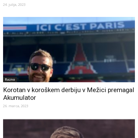
24. julija, 2023
Razno
Korotan v koroškem derbiju v Mežici premagal
Akumulator
26. marca, 2023