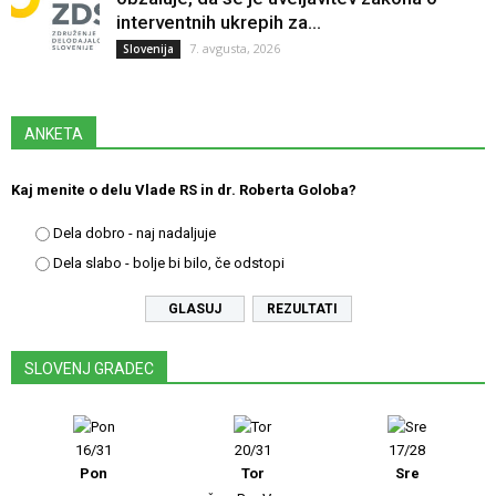
interventnih ukrepih za...
7. avgusta, 2026
Slovenija
ANKETA
Kaj menite o delu Vlade RS in dr. Roberta Goloba?
Dela dobro - naj nadaljuje
Dela slabo - bolje bi bilo, če odstopi
REZULTATI
SLOVENJ GRADEC
16/31
20/31
17/28
Pon
Tor
Sre