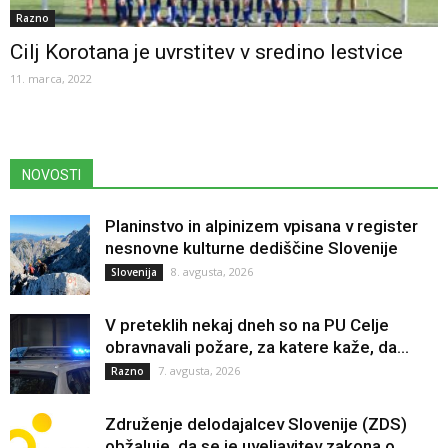
Razno
Cilj Korotana je uvrstitev v sredino lestvice
11. marca, 2022
NOVOSTI
Planinstvo in alpinizem vpisana v register
nesnovne kulturne dediščine Slovenije
8. avgusta, 2026
Slovenija
V preteklih nekaj dneh so na PU Celje
obravnavali požare, za katere kaže, da...
7. avgusta, 2026
Razno
Združenje delodajalcev Slovenije (ZDS)
obžaluje, da se je uveljavitev zakona o