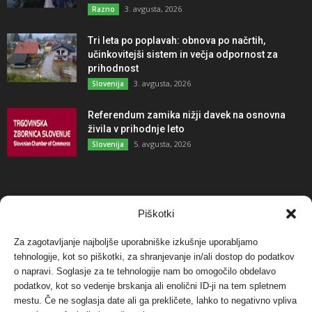
3. avgusta, 2026
Razno
Tri leta po poplavah: obnova po načrtih,
učinkovitejši sistem in večja odpornost za
prihodnost
3. avgusta, 2026
Slovenija
Referendum zamika nižji davek na osnovna
živila v prihodnje leto
5. avgusta, 2026
Slovenija
NAJBOLJ KOMENTIRANO
Piškotki
Za zagotavljanje najboljše uporabniške izkušnje uporabljamo
Protest proti vetrnim elektrarnam na Ojstrici, v
tehnologije, kot so piškotki, za shranjevanje in/ali dostop do podatkov
svetu pa vedno bolj...
o napravi. Soglasje za te tehnologije nam bo omogočilo obdelavo
12. maja, 2017
Dogodki
podatkov, kot so vedenje brskanja ali enolični ID-ji na tem spletnem
mestu. Če ne soglasja date ali ga prekličete, lahko to negativno vpliva
Tožilstvo v Celovcu v korist elektrarnam