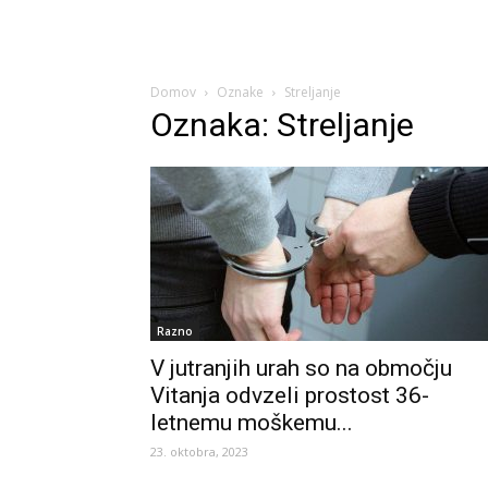
Domov
Oznake
Streljanje
Oznaka: Streljanje
Razno
V jutranjih urah so na območju
Vitanja odvzeli prostost 36-
letnemu moškemu...
23. oktobra, 2023