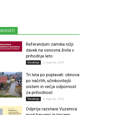
NOVOSTI
Referendum zamika nižji
davek na osnovna živila v
prihodnje leto
5. avgusta, 2026
Slovenija
Tri leta po poplavah: obnova
po načrtih, učinkovitejši
sistem in večja odpornost
za prihodnost
3. avgusta, 2026
Slovenija
Odprtje razstave Vuzenica
med barvami in linijami