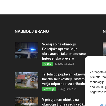
NAJBOLJ BRANO
N
Včeraj so na območju
Policijske uprave Celje
obravnavali tako imenovano
ljubezensko prevaro
3. avgusta, 2026
Razno
Za zagotavl
Tri leta po poplavah: obnova po
piškotki, z
načrtih, učinkovitejši sistem in
tehnologije
večja odpornost za prihodnost
enolični ID
3. avgusta, 2026
Slovenija
negativno v
V prirejenem objektu na
območju Štor zasegli več kot
Upra