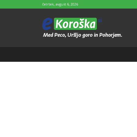
četrtek, avgust 6, 2026
e-
Koroška