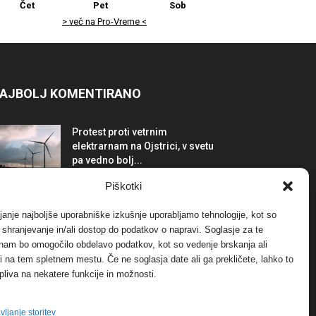
Čet
Pet
Sob
> več na Pro-Vreme <
AJBOLJ KOMENTIRANO
Protest proti vetrnim
elektrarnam na Ojstrici, v svetu
pa vedno bolj...
12. maja, 2017
Dogodki
Piškotki
Tožilstvo v Celovcu v korist
janje najboljše uporabniške izkušnje uporabljamo tehnologije, kot so
elektrarnam Verbund
a shranjevanje in/ali dostop do podatkov o napravi. Soglasje za te
29. januarja, 2018
Dogodki
 nam bo omogočilo obdelavo podatkov, kot so vedenje brskanja ali
-ji na tem spletnem mestu. Če ne soglasja date ali ga prekličete, lahko to
pliva na nekatere funkcije in možnosti.
FOTO: Razstava cvetličarskega
mojstra Andreja Rusa
27. novembra, 2017
Dogodki
vljanje storitev