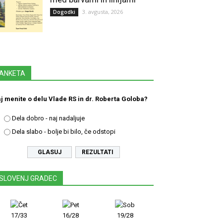
3. avgusta, 2026
Dogodki
ANKETA
j menite o delu Vlade RS in dr. Roberta Goloba?
Dela dobro - naj nadaljuje
Dela slabo - bolje bi bilo, če odstopi
REZULTATI
SLOVENJ GRADEC
17/33
16/28
19/28