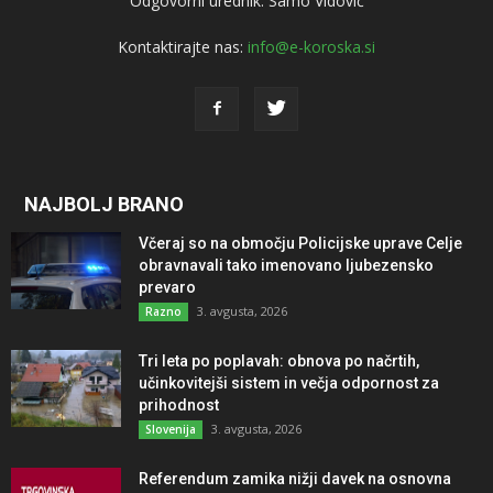
Odgovorni urednik: Samo Vidovič
Kontaktirajte nas:
info@e-koroska.si
NAJBOLJ BRANO
Včeraj so na območju Policijske uprave Celje
obravnavali tako imenovano ljubezensko
prevaro
3. avgusta, 2026
Razno
Tri leta po poplavah: obnova po načrtih,
učinkovitejši sistem in večja odpornost za
prihodnost
3. avgusta, 2026
Slovenija
Referendum zamika nižji davek na osnovna