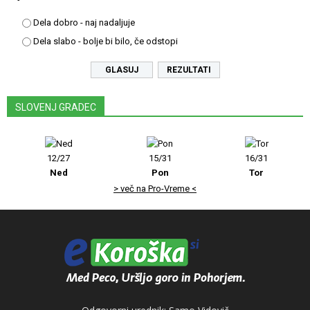
Dela dobro - naj nadaljuje
Dela slabo - bolje bi bilo, če odstopi
REZULTATI
SLOVENJ GRADEC
12/27
15/31
16/31
Ned
Pon
Tor
> več na Pro-Vreme <