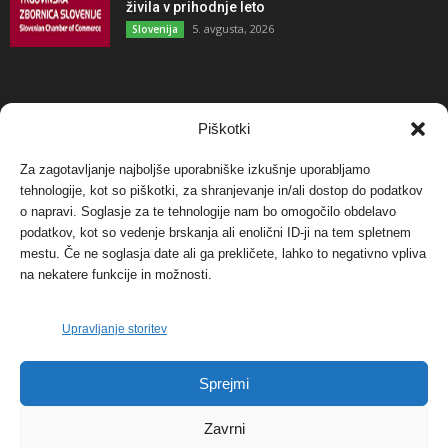
živila v prihodnje leto
5. avgusta, 2026
Slovenija
NAJBOLJ KOMENTIRANO
Piškotki
Za zagotavljanje najboljše uporabniške izkušnje uporabljamo
Protest proti vetrnim elektrarnam na Ojstrici, v
tehnologije, kot so piškotki, za shranjevanje in/ali dostop do podatkov
svetu pa vedno bolj...
o napravi. Soglasje za te tehnologije nam bo omogočilo obdelavo
12. maja, 2017
Dogodki
podatkov, kot so vedenje brskanja ali enolični ID-ji na tem spletnem
mestu. Če ne soglasja date ali ga prekličete, lahko to negativno vpliva
Tožilstvo v Celovcu v korist elektrarnam
na nekatere funkcije in možnosti.
Verbund
29. januarja, 2018
Dogodki
Upravljanje storitev
FOTO: Razstava cvetličarskega mojstra Andreja
Sprejmi
Rusa
27. novembra, 2017
Dogodki
Zavrni