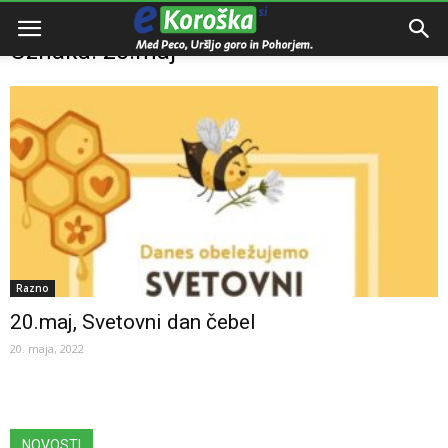
Domov
Oznake
20.maj
Oznaka: 20.maj
Razno
20.maj, Svetovni dan čebel
20. maja, 2022
NOVOSTI