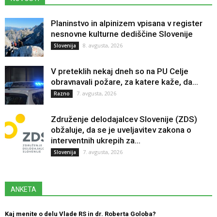
Planinstvo in alpinizem vpisana v register
nesnovne kulturne dediščine Slovenije
8. avgusta, 2026
Slovenija
V preteklih nekaj dneh so na PU Celje
obravnavali požare, za katere kaže, da...
7. avgusta, 2026
Razno
Združenje delodajalcev Slovenije (ZDS)
obžaluje, da se je uveljavitev zakona o
interventnih ukrepih za...
7. avgusta, 2026
Slovenija
ANKETA
Kaj menite o delu Vlade RS in dr. Roberta Goloba?