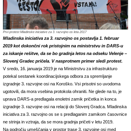
Prvi protest Mladinske iniciative za 3. razvojno os leta 2017
Mladinska iniciativa za 3. razvojno os postavlja 1. februar
2019 kot dokončni rok pristojnim na ministrstvu in DARS-u
za iskanje rešitve, da se bo gradnja letos na odseku Velenje –
Slovenj Gradec pričela. V nasprotnem primer sledi protest.
V sredo, 16. januarja 2019 je na Ministrstvu za infrastrukturo
potekal sestanek koordinacijskega odbora za spremljanje
izgradnje 3. razvojne osi na Koroško. Vsi prisotni so uvodoma
ugotovili, da mora vsebina protokola ohraniti. Ne glede na to, je
uprava DARS-a predlagala enoletni zamik pričetka in konca
izgradnje 3. razvojne osi na relaciji do Slovenj Gradca. Mladinska
iniciativa za 3. razvojno os se s predlaganim zamikom časovnice
ne strinja in vztraja, da se mora gradnja pričeti v letu 2019.
Na področju umeščanja v prostor trase 3. razvojne osi med