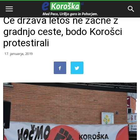
Domov
Dogodki
Če država letos ne začne z
gradnjo ceste, bodo Korošci
protestirali
17. januarja, 2019