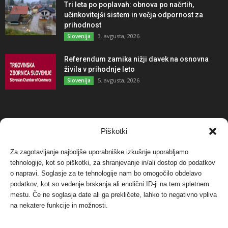
Tri leta po poplavah: obnova po načrtih,
učinkovitejši sistem in večja odpornost za
prihodnost
3. avgusta, 2026
Slovenija
Referendum zamika nižji davek na osnovna
živila v prihodnje leto
5. avgusta, 2026
Slovenija
NAJBOLJ KOMENTIRANO
Piškotki
Za zagotavljanje najboljše uporabniške izkušnje uporabljamo
Protest proti vetrnim elektrarnam na Ojstrici, v
tehnologije, kot so piškotki, za shranjevanje in/ali dostop do podatkov
svetu pa vedno bolj...
o napravi. Soglasje za te tehnologije nam bo omogočilo obdelavo
12. maja, 2017
Dogodki
podatkov, kot so vedenje brskanja ali enolični ID-ji na tem spletnem
mestu. Če ne soglasja date ali ga prekličete, lahko to negativno vpliva
Tožilstvo v Celovcu v korist elektrarnam
na nekatere funkcije in možnosti.
Verbund
29. januarja, 2018
Dogodki