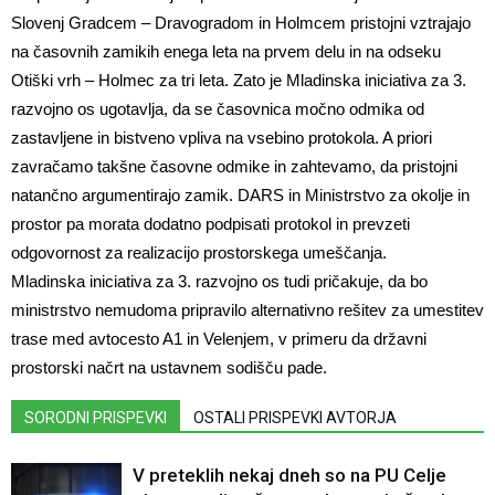
Slovenj Gradcem – Dravogradom in Holmcem pristojni vztrajajo
na časovnih zamikih enega leta na prvem delu in na odseku
Otiški vrh – Holmec za tri leta. Zato je Mladinska iniciativa za 3.
razvojno os ugotavlja, da se časovnica močno odmika od
zastavljene in bistveno vpliva na vsebino protokola. A priori
zavračamo takšne časovne odmike in zahtevamo, da pristojni
natančno argumentirajo zamik. DARS in Ministrstvo za okolje in
prostor pa morata dodatno podpisati protokol in prevzeti
odgovornost za realizacijo prostorskega umeščanja.
Mladinska iniciativa za 3. razvojno os tudi pričakuje, da bo
ministrstvo nemudoma pripravilo alternativno rešitev za umestitev
trase med avtocesto A1 in Velenjem, v primeru da državni
prostorski načrt na ustavnem sodišču pade.
SORODNI PRISPEVKI
OSTALI PRISPEVKI AVTORJA
V preteklih nekaj dneh so na PU Celje