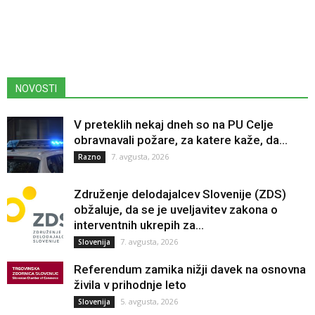
NOVOSTI
V preteklih nekaj dneh so na PU Celje
obravnavali požare, za katere kaže, da...
7. avgusta, 2026
Razno
Združenje delodajalcev Slovenije (ZDS)
obžaluje, da se je uveljavitev zakona o
interventnih ukrepih za...
7. avgusta, 2026
Slovenija
Referendum zamika nižji davek na osnovna
živila v prihodnje leto
5. avgusta, 2026
Slovenija