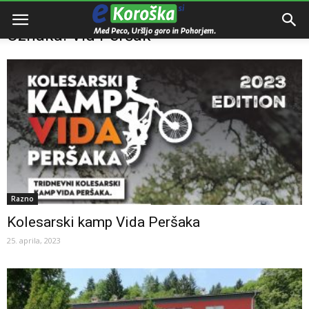
Domov
Oznake
Vid Peršak
Oznaka: Vid Peršak
Razno
Kolesarski kamp Vida Peršaka
25. aprila, 2023