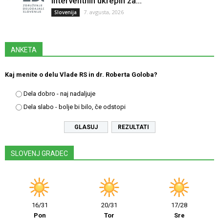
interventnih ukrepih za...
7. avgusta, 2026
Slovenija
ANKETA
Kaj menite o delu Vlade RS in dr. Roberta Goloba?
Dela dobro - naj nadaljuje
Dela slabo - bolje bi bilo, če odstopi
REZULTATI
SLOVENJ GRADEC
16/31
20/31
17/28
Pon
Tor
Sre