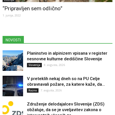
“Pripravljen sem odlično”
1. junija, 2022
NOVOSTI
Planinstvo in alpinizem vpisana v register
nesnovne kulturne dediščine Slovenije
8. avgusta, 2026
Slovenija
V preteklih nekaj dneh so na PU Celje
obravnavali požare, za katere kaže, da...
7. avgusta, 2026
Razno
Združenje delodajalcev Slovenije (ZDS)
obžaluje, da se je uveljavitev zakona o