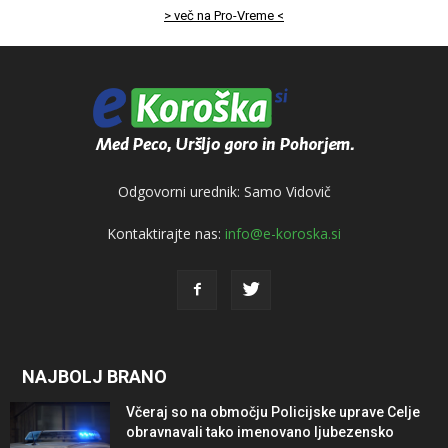
> več na Pro-Vreme <
Odgovorni urednik: Samo Vidovič
Kontaktirajte nas:
info@e-koroska.si
NAJBOLJ BRANO
Včeraj so na območju Policijske uprave Celje
obravnavali tako imenovano ljubezensko