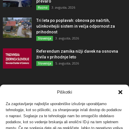
prevaro
3. avgusta, 2026
Razno
Tri leta po poplavah: obnova po načrtih,
učinkovitejši sistem in večja odpornost za
prihodnost
3. avgusta, 2026
Slovenija
Referendum zamika nižji davek na osnovna
živila v prihodnje leto
5. avgusta, 2026
Slovenija
NAJBOLJ KOMENTIRANO
Piškotki
Za zagotavljanje najboljše uporabniške izkušnje uporabljamo
Protest proti vetrnim elektrarnam na Ojstrici, v
tehnologije, kot so piškotki, za shranjevanje in/ali dostop do podatkov
svetu pa vedno bolj...
o napravi. Soglasje za te tehnologije nam bo omogočilo obdelavo
12. maja, 2017
Dogodki
podatkov, kot so vedenje brskanja ali enolični ID-ji na tem spletnem
mestu. Če ne soglasja date ali ga prekličete, lahko to negativno vpliva