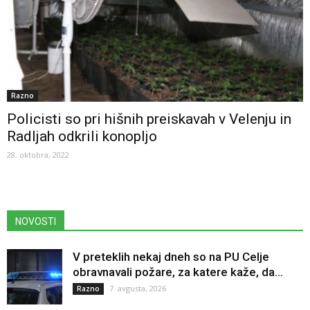
Razno
Policisti so pri hišnih preiskavah v Velenju in
Radljah odkrili konopljo
28. oktobra, 2022
NOVOSTI
V preteklih nekaj dneh so na PU Celje
obravnavali požare, za katere kaže, da...
7. avgusta, 2026
Razno