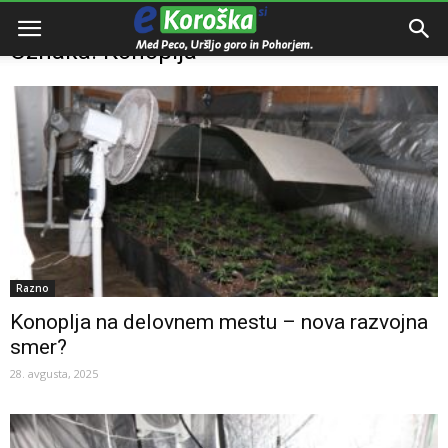
Domov
Oznake
Konoplja
Oznaka: Konoplja
Razno
Konoplja na delovnem mestu – nova razvojna
smer?
28. avgusta, 2025