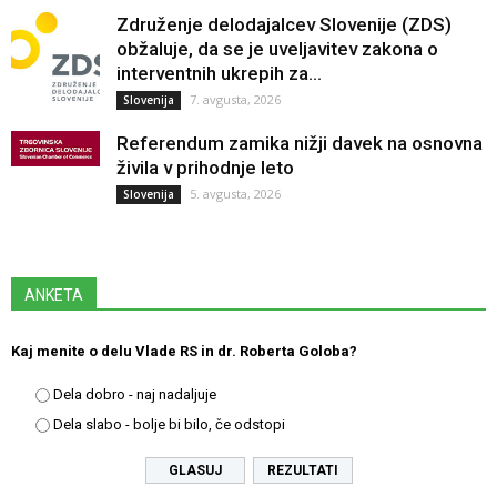
Združenje delodajalcev Slovenije (ZDS)
obžaluje, da se je uveljavitev zakona o
interventnih ukrepih za...
7. avgusta, 2026
Slovenija
Referendum zamika nižji davek na osnovna
živila v prihodnje leto
5. avgusta, 2026
Slovenija
ANKETA
Kaj menite o delu Vlade RS in dr. Roberta Goloba?
Dela dobro - naj nadaljuje
Dela slabo - bolje bi bilo, če odstopi
REZULTATI