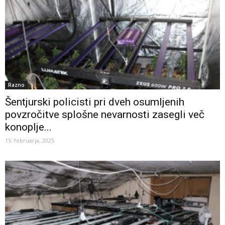
Razno
Šentjurski policisti pri dveh osumljenih
povzročitve splošne nevarnosti zasegli več
konoplje...
15. februarja, 2025