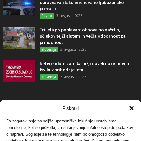
obravnavali tako imenovano ljubezensko
prevaro
3. avgusta, 2026
Razno
Tri leta po poplavah: obnova po načrtih,
učinkovitejši sistem in večja odpornost za
prihodnost
3. avgusta, 2026
Slovenija
Referendum zamika nižji davek na osnovna
živila v prihodnje leto
5. avgusta, 2026
Slovenija
NAJBOLJ KOMENTIRANO
Piškotki
Za zagotavljanje najboljše uporabniške izkušnje uporabljamo
Protest proti vetrnim elektrarnam na Ojstrici, v
tehnologije, kot so piškotki, za shranjevanje in/ali dostop do podatkov
svetu pa vedno bolj...
o napravi. Soglasje za te tehnologije nam bo omogočilo obdelavo
12. maja, 2017
Dogodki
podatkov, kot so vedenje brskanja ali enolični ID-ji na tem spletnem