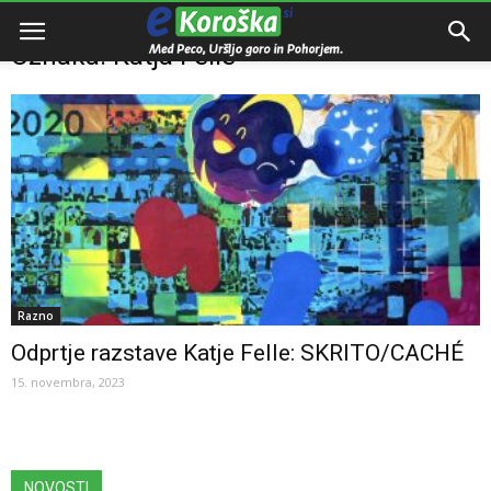
Domov
Oznake
Katja Felle
Oznaka: Katja Felle
Razno
Odprtje razstave Katje Felle: SKRITO/CACHÉ
15. novembra, 2023
NOVOSTI