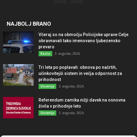
NAJBOLJ BRANO
Včeraj so na območju Policijske uprave Celje
obravnavali tako imenovano ljubezensko
prevaro
3. avgusta, 2026
Razno
Tri leta po poplavah: obnova po načrtih,
učinkovitejši sistem in večja odpornost za
prihodnost
3. avgusta, 2026
Slovenija
Referendum zamika nižji davek na osnovna
živila v prihodnje leto
5. avgusta, 2026
Slovenija