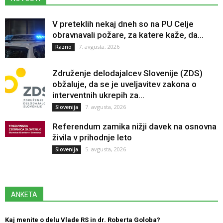
V preteklih nekaj dneh so na PU Celje
obravnavali požare, za katere kaže, da...
7. avgusta, 2026
Razno
Združenje delodajalcev Slovenije (ZDS)
obžaluje, da se je uveljavitev zakona o
interventnih ukrepih za...
7. avgusta, 2026
Slovenija
Referendum zamika nižji davek na osnovna
živila v prihodnje leto
5. avgusta, 2026
Slovenija
ANKETA
Kaj menite o delu Vlade RS in dr. Roberta Goloba?