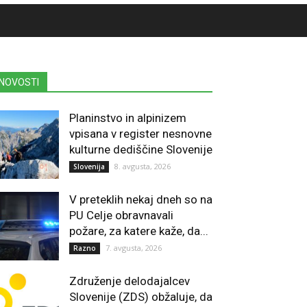
NOVOSTI
Planinstvo in alpinizem
vpisana v register nesnovne
kulturne dediščine Slovenije
8. avgusta, 2026
Slovenija
V preteklih nekaj dneh so na
PU Celje obravnavali
požare, za katere kaže, da...
7. avgusta, 2026
Razno
Združenje delodajalcev
Slovenije (ZDS) obžaluje, da