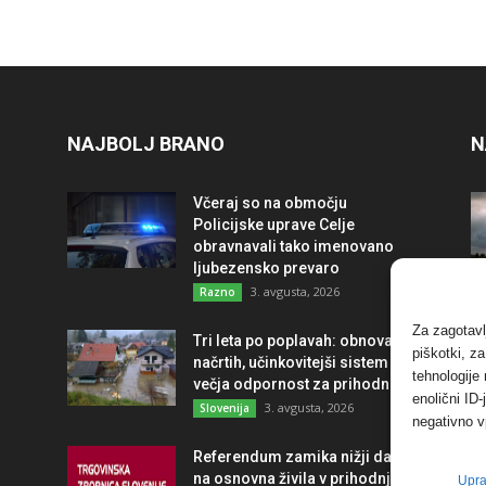
NAJBOLJ BRANO
N
Včeraj so na območju
Policijske uprave Celje
obravnavali tako imenovano
ljubezensko prevaro
3. avgusta, 2026
Razno
Za zagotavl
Tri leta po poplavah: obnova po
piškotki, z
načrtih, učinkovitejši sistem in
tehnologije
večja odpornost za prihodnost
enolični ID
3. avgusta, 2026
Slovenija
negativno v
Referendum zamika nižji davek
na osnovna živila v prihodnje
Upra