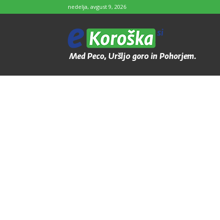
nedelja, avgust 9, 2026
e-
Koroška