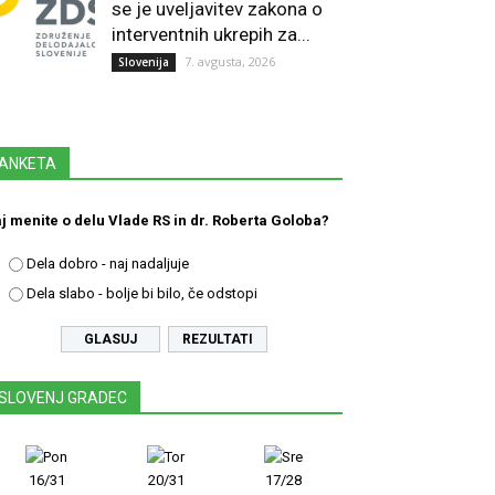
se je uveljavitev zakona o
interventnih ukrepih za...
7. avgusta, 2026
Slovenija
ANKETA
j menite o delu Vlade RS in dr. Roberta Goloba?
Dela dobro - naj nadaljuje
Dela slabo - bolje bi bilo, če odstopi
REZULTATI
SLOVENJ GRADEC
16/31
20/31
17/28