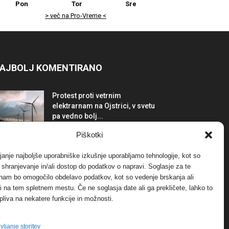
Pon
Tor
Sre
> več na Pro-Vreme <
AJBOLJ KOMENTIRANO
Protest proti vetrnim
elektrarnam na Ojstrici, v svetu
pa vedno bolj...
12. maja, 2017
Dogodki
Piškotki
Tožilstvo v Celovcu v korist
janje najboljše uporabniške izkušnje uporabljamo tehnologije, kot so
elektrarnam Verbund
a shranjevanje in/ali dostop do podatkov o napravi. Soglasje za te
29. januarja, 2018
Dogodki
 nam bo omogočilo obdelavo podatkov, kot so vedenje brskanja ali
-ji na tem spletnem mestu. Če ne soglasja date ali ga prekličete, lahko to
pliva na nekatere funkcije in možnosti.
FOTO: Razstava cvetličarskega
mojstra Andreja Rusa
27. novembra, 2017
Dogodki
vljanje storitev