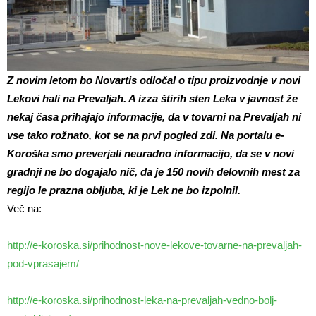
Z novim letom bo Novartis odločal o tipu proizvodnje v novi
Lekovi hali na Prevaljah. A izza štirih sten Leka v javnost že
nekaj časa prihajajo informacije, da v tovarni na Prevaljah ni
vse tako rožnato, kot se na prvi pogled zdi. Na portalu e-
Koroška smo preverjali neuradno informacijo, da se v novi
gradnji ne bo dogajalo nič, da je 150 novih delovnih mest za
regijo le prazna obljuba, ki je Lek ne bo izpolnil.
Več na:
http://e-koroska.si/prihodnost-nove-lekove-tovarne-na-prevaljah-
pod-vprasajem/
http://e-koroska.si/prihodnost-leka-na-prevaljah-vedno-bolj-