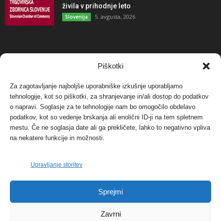
živila v prihodnje leto
5. avgusta, 2026
Slovenija
NAJBOLJ KOMENTIRANO
Piškotki
Za zagotavljanje najboljše uporabniške izkušnje uporabljamo
Protest proti vetrnim elektrarnam na Ojstrici, v
tehnologije, kot so piškotki, za shranjevanje in/ali dostop do podatkov
svetu pa vedno bolj...
o napravi. Soglasje za te tehnologije nam bo omogočilo obdelavo
12. maja, 2017
Dogodki
podatkov, kot so vedenje brskanja ali enolični ID-ji na tem spletnem
mestu. Če ne soglasja date ali ga prekličete, lahko to negativno vpliva
Tožilstvo v Celovcu v korist elektrarnam
na nekatere funkcije in možnosti.
Verbund
29. januarja, 2018
Dogodki
Upravljanje storitev
FOTO: Razstava cvetličarskega mojstra Andreja
Sprejmi
Rusa
27. novembra, 2017
Dogodki
Zavrni