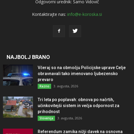
Odgovorni urednik: Samo Vidovič
Kontaktirajte nas:
info@e-koroska.si
NAJBOLJ BRANO
Včeraj so na območju Policijske uprave Celje
obravnavali tako imenovano ljubezensko
prevaro
3. avgusta, 2026
Razno
Tri leta po poplavah: obnova po načrtih,
učinkovitejši sistem in večja odpornost za
prihodnost
3. avgusta, 2026
Slovenija
Referendum zamika nižji davek na osnovna