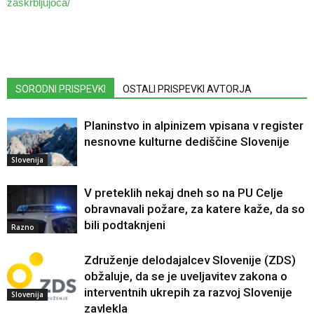
zaskrbljujoca/
SORODNI PRISPEVKI
OSTALI PRISPEVKI AVTORJA
Planinstvo in alpinizem vpisana v register
nesnovne kulturne dediščine Slovenije
Slovenija
V preteklih nekaj dneh so na PU Celje
obravnavali požare, za katere kaže, da so
bili podtaknjeni
Razno
Združenje delodajalcev Slovenije (ZDS)
obžaluje, da se je uveljavitev zakona o
interventnih ukrepih za razvoj Slovenije
Slovenija
zavlekla