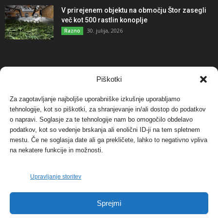
V prirejenem objektu na območju Štor zasegli
več kot 500 rastlin konoplje
30. julija, 2026
Razno
NAJBOLJ KOMENTIRANO
Piškotki
Za zagotavljanje najboljše uporabniške izkušnje uporabljamo
Protest proti vetrnim elektrarnam na Ojstrici, v
svetu pa vedno bolj...
tehnologije, kot so piškotki, za shranjevanje in/ali dostop do podatkov
o napravi. Soglasje za te tehnologije nam bo omogočilo obdelavo
12. maja, 2017
Dogodki
podatkov, kot so vedenje brskanja ali enolični ID-ji na tem spletnem
mestu. Če ne soglasja date ali ga prekličete, lahko to negativno vpliva
Tožilstvo v Celovcu v korist elektrarnam
na nekatere funkcije in možnosti.
Verbund
29. januarja, 2018
Dogodki
Upravljanje storitev
FOTO: Razstava cvetličarskega mojstra Andreja
Sprejmi
Rusa
27. novembra, 2017
Dogodki