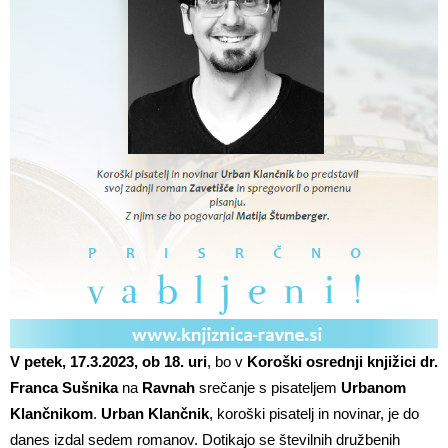
V petek, 17.3.2023, ob 18. uri
, bo v
Koroški osrednji knjižici
dr.
Franca Sušnika
na
Ravnah
srečanje s pisateljem
Urbanom
Klančnikom
.
Urban Klančnik
, koroški pisatelj in novinar, je do
danes izdal sedem romanov. Dotikajo se številnih družbenih