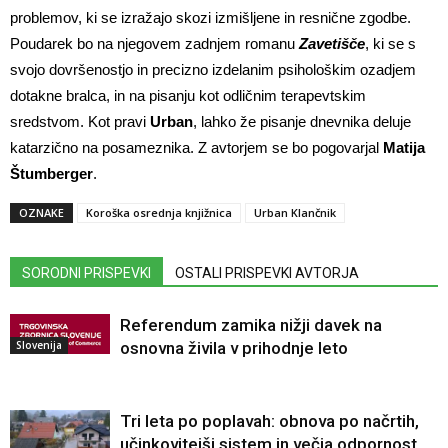
problemov, ki se izražajo skozi izmišljene in resnične zgodbe.
Poudarek bo na njegovem zadnjem romanu
Zavetišče
, ki se s
svojo dovršenostjo in precizno izdelanim psihološkim ozadjem
dotakne bralca, in na pisanju kot odličnim terapevtskim
sredstvom. Kot pravi
Urban
, lahko že pisanje dnevnika deluje
katarzično na posameznika. Z avtorjem se bo pogovarjal
Matija
Štumberger
.
OZNAKE
Koroška osrednja knjižnica
Urban Klančnik
SORODNI PRISPEVKI
OSTALI PRISPEVKI AVTORJA
Referendum zamika nižji davek na
Slovenija
osnovna živila v prihodnje leto
Tri leta po poplavah: obnova po načrtih,
učinkovitejši sistem in večja odpornost