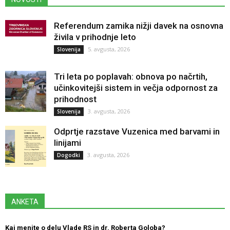
Referendum zamika nižji davek na osnovna
živila v prihodnje leto
5. avgusta, 2026
Slovenija
Tri leta po poplavah: obnova po načrtih,
učinkovitejši sistem in večja odpornost za
prihodnost
3. avgusta, 2026
Slovenija
Odprtje razstave Vuzenica med barvami in
linijami
3. avgusta, 2026
Dogodki
ANKETA
Kaj menite o delu Vlade RS in dr. Roberta Goloba?