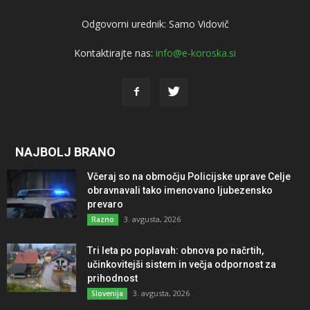
Odgovorni urednik: Samo Vidovič
Kontaktirajte nas:
info@e-koroska.si
NAJBOLJ BRANO
Včeraj so na območju Policijske uprave Celje
obravnavali tako imenovano ljubezensko
prevaro
3. avgusta, 2026
Razno
Tri leta po poplavah: obnova po načrtih,
učinkovitejši sistem in večja odpornost za
prihodnost
3. avgusta, 2026
Slovenija