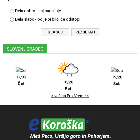
Dela dobro - naj nadaljuje
Dela slabo - bolje bi bilo, če odstopi
REZULTATI
SLOVENJ GRADEC
17/33
19/28
16/28
Čet
Sob
Pet
> več na Pro-Vreme <