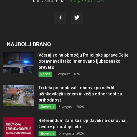
Kontaktirajte nas:
info@e-koroska.si
NAJBOLJ BRANO
Včeraj so na območju Policijske uprave Celje
obravnavali tako imenovano ljubezensko
prevaro
3. avgusta, 2026
Razno
Tri leta po poplavah: obnova po načrtih,
učinkovitejši sistem in večja odpornost za
prihodnost
3. avgusta, 2026
Slovenija
Referendum zamika nižji davek na osnovna
živila v prihodnje leto
5. avgusta, 2026
Slovenija