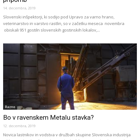
14. decembra, 2019
Slovenski inšpektorji, ki sodijo pod Upravo za varno hrano,
veterinarstvo in varstvo rastlin, so v začetku meseca novembra
obiskali 951 gostiln slovenskih gostinskih lokalov,...
Razno
Bo v ravenskem Metalu stavka?
12. decembra, 2019
Novica lastnikov in vodstva v družbah skupine Slovenska industrija