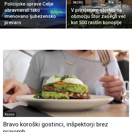
RAZNO
Policijske uprave Celje
obravnavali tako
V prirejenem objektu na
imenovano ljubezensko
območju Štor zasegli več
prevaro
kot 500 rastlin konoplje
Razno
Bravo koroški gostinci, inšpektorji brez
pripomb