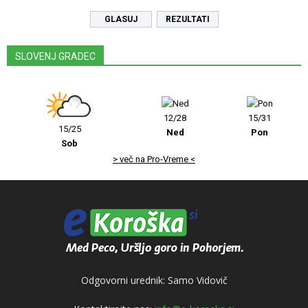
REZULTATI
SLOVENJ GRADEC
12/28
15/31
15/25
Ned
Pon
Sob
> več na Pro-Vreme <
Odgovorni urednik: Samo Vidovič