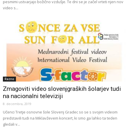
pesmimi ustvarjajo božično vzdušje. Te dni se je začel vrteti njen nov
video s...
Razno
Zmagoviti video slovenjgraških šolarjev tudi
na nacionalni televiziji
8. decembra, 2019
Učenci Tretje osnovne šole Slovenj Gradec so se s svojim videom
predstavili tudi na Miklavževem koncert, ki smo ga lahko ta teden
gledali v...