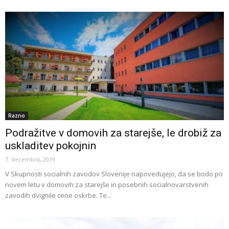
Razno
Podražitve v domovih za starejše, le drobiž za
uskladitev pokojnin
7. decembra, 2019
V Skupnosti socialnih zavodov Slovenije napovedujejo, da se bodo po
novem letu v domovih za starejše in posebnih socialnovarstvenih
zavodih dvignile cene oskrbe. Te...