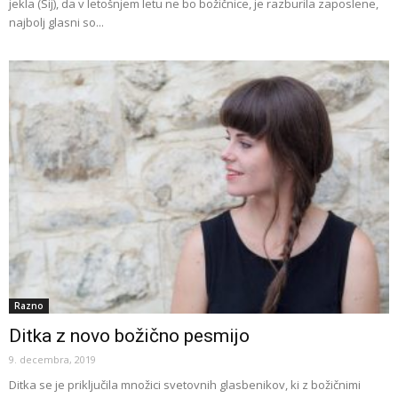
jekla (Sij), da v letošnjem letu ne bo božičnice, je razburila zaposlene,
najbolj glasni so...
Razno
Ditka z novo božično pesmijo
9. decembra, 2019
Ditka se je priključila množici svetovnih glasbenikov, ki z božičnimi