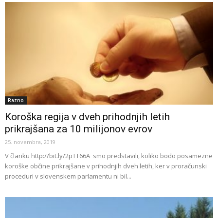
Razno
Koroška regija v dveh prihodnjih letih
prikrajšana za 10 milijonov evrov
25. novembra, 2019
V članku http://bit.ly/2pTT66A smo predstavili, koliko bodo posamezne
koroške občine prikrajšane v prihodnjih dveh letih, ker v proračunski
proceduri v slovenskem parlamentu ni bil...