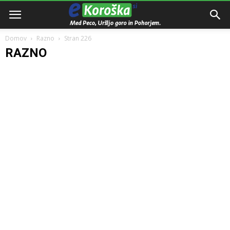
Domov
Razno
Stran 226
RAZNO