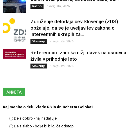
7. avgusta, 2026
Razno
Združenje delodajalcev Slovenije (ZDS)
obžaluje, da se je uveljavitev zakona o
interventnih ukrepih za...
7. avgusta, 2026
Slovenija
Referendum zamika nižji davek na osnovna
živila v prihodnje leto
5. avgusta, 2026
Slovenija
ANKETA
Kaj menite o delu Vlade RS in dr. Roberta Goloba?
Dela dobro - naj nadaljuje
Dela slabo - bolje bi bilo, če odstopi