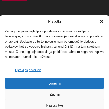
NAJBOLJ KOMENTIRANO
Piškotki
Za zagotavljanje najboljše uporabniške izkušnje uporabljamo
Protest proti vetrnim elektrarnam na Ojstrici, v
tehnologije, kot so piškotki, za shranjevanje in/ali dostop do podatkov
svetu pa vedno bolj...
o napravi. Soglasje za te tehnologije nam bo omogočilo obdelavo
12. maja, 2017
Dogodki
podatkov, kot so vedenje brskanja ali enolični ID-ji na tem spletnem
mestu. Če ne soglasja date ali ga prekličete, lahko to negativno vpliva
Tožilstvo v Celovcu v korist elektrarnam
na nekatere funkcije in možnosti.
Verbund
29. januarja, 2018
Dogodki
Upravljanje storitev
FOTO: Razstava cvetličarskega mojstra Andreja
Sprejmi
Rusa
27. novembra, 2017
Dogodki
Zavrni
Nastavitve