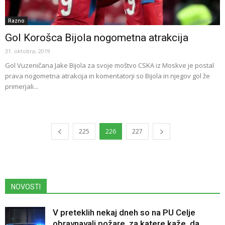
Razno
Gol Korošca Bijola nogometna atrakcija
31. oktobra, 2019
Gol Vuzeničana Jake Bijola za svoje moštvo CSKA iz Moskve je postal
prava nogometna atrakcija in komentatorji so Bijola in njegov gol že
primerjali...
225
226
227
NOVOSTI
V preteklih nekaj dneh so na PU Celje
obravnavali požare, za katere kaže, da...