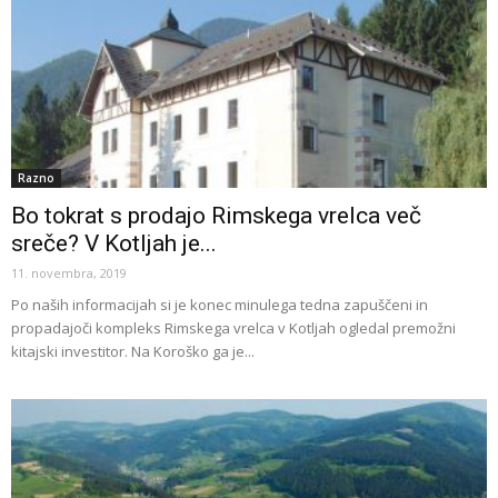
Razno
Bo tokrat s prodajo Rimskega vrelca več
sreče? V Kotljah je...
11. novembra, 2019
Po naših informacijah si je konec minulega tedna zapuščeni in
propadajoči kompleks Rimskega vrelca v Kotljah ogledal premožni
kitajski investitor. Na Koroško ga je...