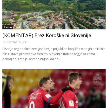
Razno
(KOMENTAR) Brez Koroške ni Slovenije
11. novembra, 2019
Risanje regionalnih zemljevidov je priljubljen konjiček mnogih političnih
elit. Ustava predvideva členitev Slovenije tudi na regije oziroma
pokrajine, zato je seveda nujno, da se...