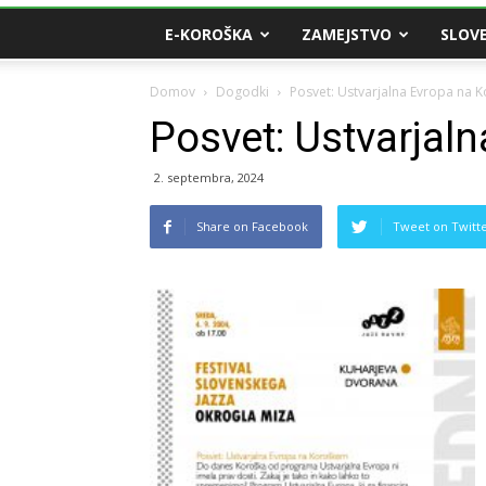
E-KOROŠKA
ZAMEJSTVO
SLOVE
Domov
Dogodki
Posvet: Ustvarjalna Evropa na 
Posvet: Ustvarjal
2. septembra, 2024
Share on Facebook
Tweet on Twitt