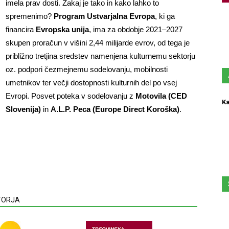
imela prav dosti. Zakaj je tako in kako lahko to
spremenimo?
Program Ustvarjalna Evropa
, ki ga
financira
Evropska unija
, ima za obdobje 2021–2027
skupen proračun v višini 2,44 milijarde evrov, od tega je
približno tretjina sredstev namenjena kulturnemu sektorju
oz. podpori čezmejnemu sodelovanju, mobilnosti
umetnikov ter večji dostopnosti kulturnih del po vsej
Evropi. Posvet poteka v sodelovanju z
Motovila (CED
Ka
Slovenija)
in
A.L.P. Peca (Europe Direct Koroška)
.
VTORJA