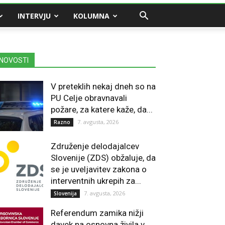
INTERVJU
KOLUMNA
NOVOSTI
V preteklih nekaj dneh so na
PU Celje obravnavali
požare, za katere kaže, da...
7. avgusta, 2026
Razno
Združenje delodajalcev
Slovenije (ZDS) obžaluje, da
se je uveljavitev zakona o
interventnih ukrepih za...
7. avgusta, 2026
Slovenija
Referendum zamika nižji
davek na osnovna živila v