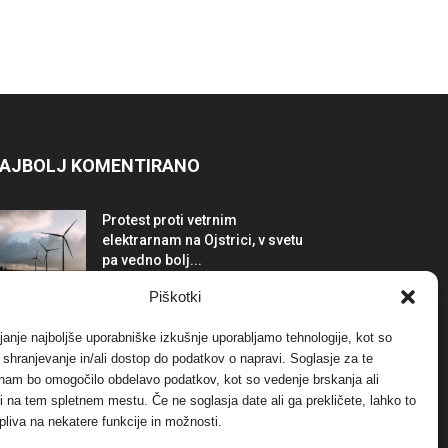
AJBOLJ KOMENTIRANO
Protest proti vetrnim
elektrarnam na Ojstrici, v svetu
pa vedno bolj...
12. maja, 2017
Dogodki
Piškotki
Tožilstvo v Celovcu v korist
janje najboljše uporabniške izkušnje uporabljamo tehnologije, kot so
elektrarnam Verbund
a shranjevanje in/ali dostop do podatkov o napravi. Soglasje za te
29. januarja, 2018
Dogodki
 nam bo omogočilo obdelavo podatkov, kot so vedenje brskanja ali
-ji na tem spletnem mestu. Če ne soglasja date ali ga prekličete, lahko to
pliva na nekatere funkcije in možnosti.
FOTO: Razstava cvetličarskega
mojstra Andreja Rusa