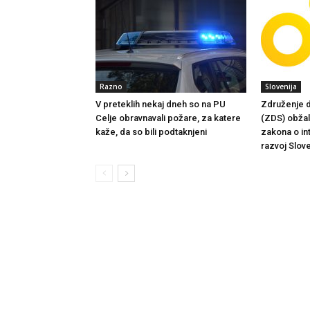
Razno
Slovenija
V preteklih nekaj dneh so na PU
Združenje d
Celje obravnavali požare, za katere
(ZDS) obžalu
kaže, da so bili podtaknjeni
zakona o in
razvoj Slove