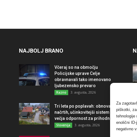
NAJBOLJ BRANO
N
Včeraj so na območju
Policijske uprave Celje
obravnavali tako imenovano
ljubezensko prevaro
3. avgusta, 2026
Razno
Za zagotavl
Tri leta po poplavah: obnova po
piškotki, z
načrtih, učinkovitejši sistem in
tehnologije
večja odpornost za prihodnost
enolični ID
3. avgusta, 2026
Slovenija
negativno v