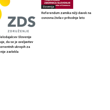
Slovenija
Referendum zamika nižji davek na
osnovna živila v prihodnje leto
elodajalcev Slovenije
je, da se je uveljavitev
terventnih ukrepih za
nije zavlekla