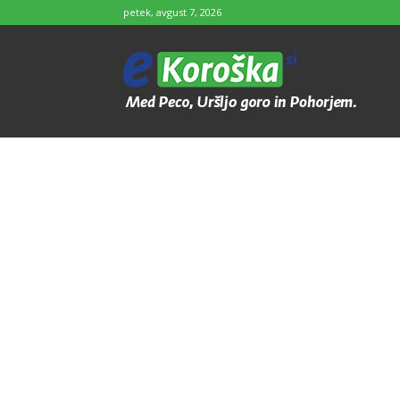
petek, avgust 7, 2026
e-
Koroška