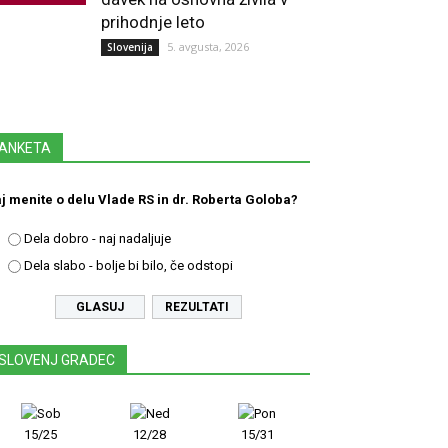
prihodnje leto
5. avgusta, 2026
Slovenija
ANKETA
j menite o delu Vlade RS in dr. Roberta Goloba?
Dela dobro - naj nadaljuje
Dela slabo - bolje bi bilo, če odstopi
REZULTATI
SLOVENJ GRADEC
15/25
12/28
15/31