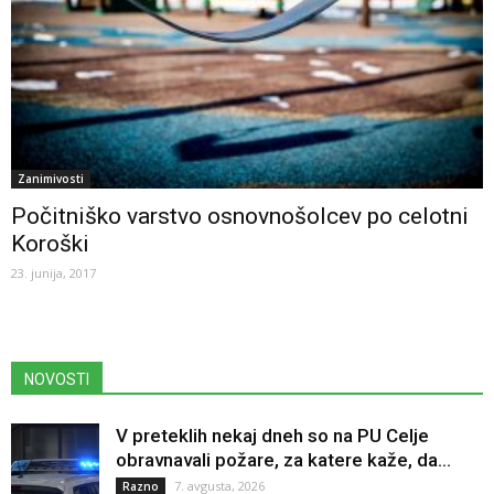
Zanimivosti
Počitniško varstvo osnovnošolcev po celotni
Koroški
23. junija, 2017
NOVOSTI
V preteklih nekaj dneh so na PU Celje
obravnavali požare, za katere kaže, da...
7. avgusta, 2026
Razno