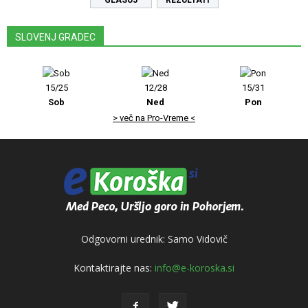
REZULTATI
SLOVENJ GRADEC
15/25
12/28
15/31
Sob
Ned
Pon
> več na Pro-Vreme <
Odgovorni urednik: Samo Vidovič
Kontaktirajte nas:
info@e-koroska.si