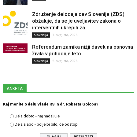
Združenje delodajalcev Slovenije (ZDS)
obžaluje, da se je uveljavitev zakona o
interventnih ukrepih za...
7. avgusta, 2026
Slovenija
Referendum zamika nižji davek na osnovna
živila v prihodnje leto
5. avgusta, 2026
Slovenija
ANKETA
Kaj menite o delu Vlade RS in dr. Roberta Goloba?
Dela dobro - naj nadaljuje
Dela slabo - bolje bi bilo, če odstopi