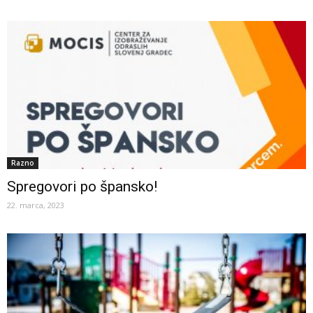
Razno
Spregovori po špansko!
22. marca, 2023