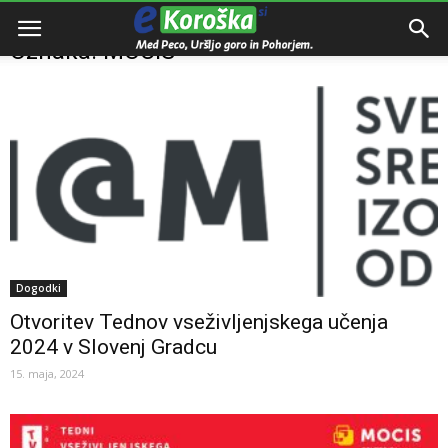
Domov
Oznake
MOCIS
Oznaka: MOCIS
Dogodki
Otvoritev Tednov vseživljenjskega učenja
2024 v Slovenj Gradcu
15. maja, 2024