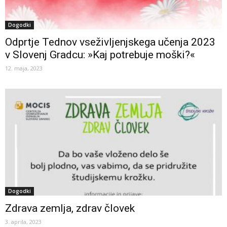
Dogodki
Odprtje Tednov vseživljenjskega učenja 2023
v Slovenj Gradcu: »Kaj potrebuje moški?«
12. maja, 2023
Dogodki
Zdrava zemlja, zdrav človek
3. aprila, 2023