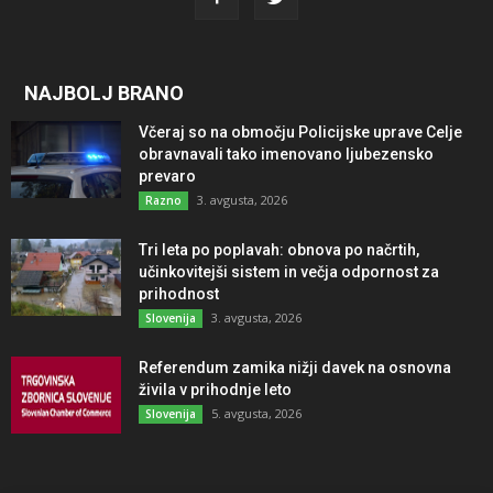
NAJBOLJ BRANO
Včeraj so na območju Policijske uprave Celje
obravnavali tako imenovano ljubezensko
prevaro
3. avgusta, 2026
Razno
Tri leta po poplavah: obnova po načrtih,
učinkovitejši sistem in večja odpornost za
prihodnost
3. avgusta, 2026
Slovenija
Referendum zamika nižji davek na osnovna
živila v prihodnje leto
5. avgusta, 2026
Slovenija