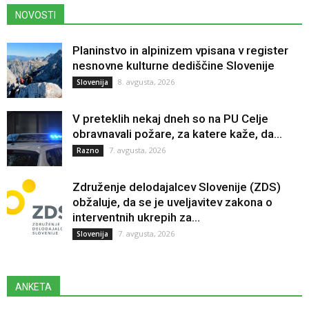
NOVOSTI
Planinstvo in alpinizem vpisana v register
nesnovne kulturne dediščine Slovenije
8. avgusta, 2026
Slovenija
V preteklih nekaj dneh so na PU Celje
obravnavali požare, za katere kaže, da...
7. avgusta, 2026
Razno
Združenje delodajalcev Slovenije (ZDS)
obžaluje, da se je uveljavitev zakona o
interventnih ukrepih za...
7. avgusta, 2026
Slovenija
ANKETA