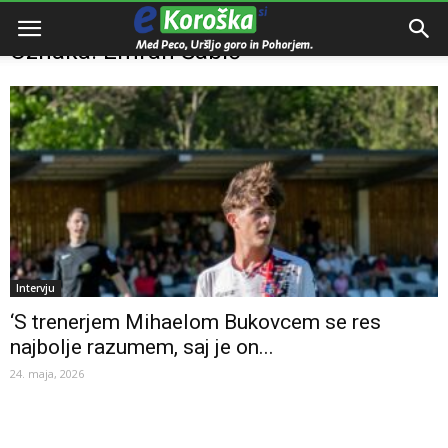
Domov
Oznake
Emrah Šabić
Oznaka: Emrah Šabić
Intervju
‘S trenerjem Mihaelom Bukovcem se res
najbolje razumem, saj je on...
24. maja, 2026