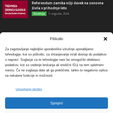
Referendum zamika nižji davek na osnovna
živila v prihodnje leto
5. avgusta, 2026
Slovenija
NAJBOLJ KOMENTIRANO
Piškotki
Za zagotavljanje najboljše uporabniške izkušnje uporabljamo
Protest proti vetrnim elektrarnam na Ojstrici, v
tehnologije, kot so piškotki, za shranjevanje in/ali dostop do podatkov
svetu pa vedno bolj...
o napravi. Soglasje za te tehnologije nam bo omogočilo obdelavo
12. maja, 2017
Dogodki
podatkov, kot so vedenje brskanja ali enolični ID-ji na tem spletnem
mestu. Če ne soglasja date ali ga prekličete, lahko to negativno vpliva
Tožilstvo v Celovcu v korist elektrarnam
na nekatere funkcije in možnosti.
Verbund
29. januarja, 2018
Dogodki
Upravljanje storitev
FOTO: Razstava cvetličarskega mojstra Andreja
Sprejmi
Rusa
27. novembra, 2017
Dogodki