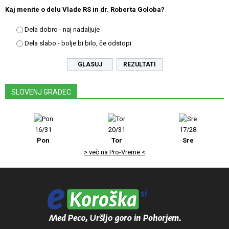
Kaj menite o delu Vlade RS in dr. Roberta Goloba?
Dela dobro - naj nadaljuje
Dela slabo - bolje bi bilo, če odstopi
REZULTATI
SLOVENJ GRADEC
16/31
20/31
17/28
Pon
Tor
Sre
> več na Pro-Vreme <