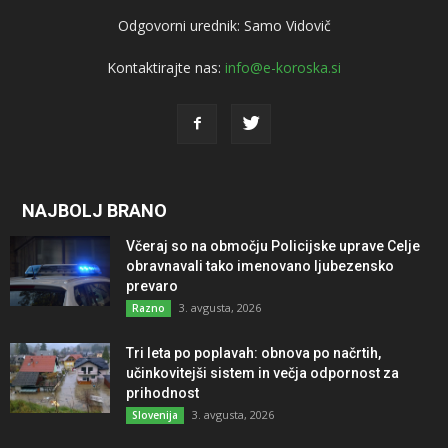
Odgovorni urednik: Samo Vidovič
Kontaktirajte nas:
info@e-koroska.si
NAJBOLJ BRANO
Včeraj so na območju Policijske uprave Celje
obravnavali tako imenovano ljubezensko
prevaro
3. avgusta, 2026
Razno
Tri leta po poplavah: obnova po načrtih,
učinkovitejši sistem in večja odpornost za
prihodnost
3. avgusta, 2026
Slovenija