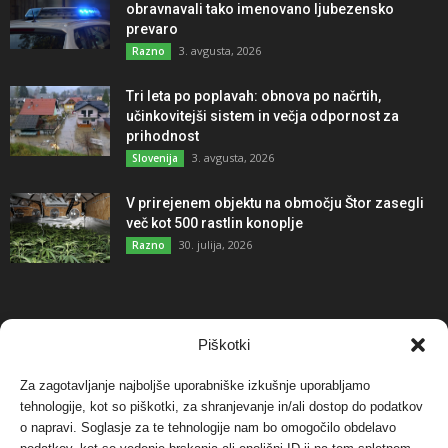
obravnavali tako imenovano ljubezensko
prevaro
3. avgusta, 2026
Razno
Tri leta po poplavah: obnova po načrtih,
učinkovitejši sistem in večja odpornost za
prihodnost
3. avgusta, 2026
Slovenija
V prirejenem objektu na območju Štor zasegli
več kot 500 rastlin konoplje
30. julija, 2026
Razno
NAJBOLJ KOMENTIRANO
Piškotki
Za zagotavljanje najboljše uporabniške izkušnje uporabljamo
Protest proti vetrnim elektrarnam na Ojstrici, v
svetu pa vedno bolj...
tehnologije, kot so piškotki, za shranjevanje in/ali dostop do podatkov
o napravi. Soglasje za te tehnologije nam bo omogočilo obdelavo
12. maja, 2017
Dogodki