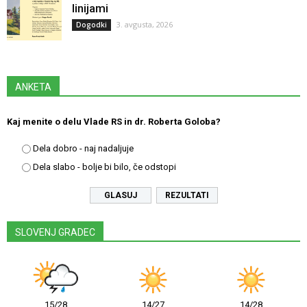
linijami
3. avgusta, 2026
Dogodki
ANKETA
Kaj menite o delu Vlade RS in dr. Roberta Goloba?
Dela dobro - naj nadaljuje
Dela slabo - bolje bi bilo, če odstopi
REZULTATI
SLOVENJ GRADEC
15/28
14/27
14/28