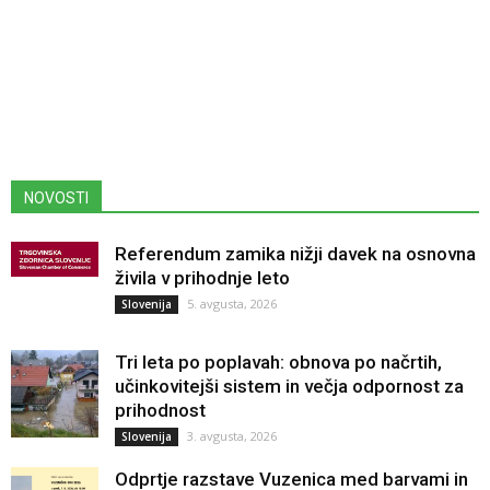
NOVOSTI
Referendum zamika nižji davek na osnovna
živila v prihodnje leto
5. avgusta, 2026
Slovenija
Tri leta po poplavah: obnova po načrtih,
učinkovitejši sistem in večja odpornost za
prihodnost
3. avgusta, 2026
Slovenija
Odprtje razstave Vuzenica med barvami in