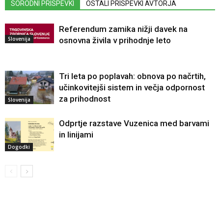
SORODNI PRISPEVKI
OSTALI PRISPEVKI AVTORJA
Referendum zamika nižji davek na
Slovenija
osnovna živila v prihodnje leto
Tri leta po poplavah: obnova po načrtih,
učinkovitejši sistem in večja odpornost
za prihodnost
Slovenija
Odprtje razstave Vuzenica med barvami
in linijami
Dogodki