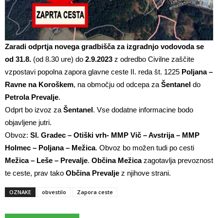
Zaradi odprtja novega gradbišča za izgradnjo vodovoda se
od 31.8.
(od 8.30 ure) do
2.9.2023
z odredbo Civilne zaščite
vzpostavi popolna zapora glavne ceste II. reda št. 1225
Poljana –
Ravne na Koroškem
, na območju od odcepa za
Šentanel
do
Petrola
Prevalje
.
Odprt bo izvoz za
Šentanel
. Vse dodatne informacine bodo
objavljene jutri.
Obvoz:
Sl. Gradec – Otiški vrh- MMP Vič – Avstrija – MMP
Holmec – Poljana – Mežica
. Obvoz bo možen tudi po cesti
Mežica – Leše – Prevalje
.
Občina Mežica
zagotavlja prevoznost
te ceste, prav tako
Občina Prevalje
z njihove strani.
OZNAKE
obvestilo
Zapora ceste