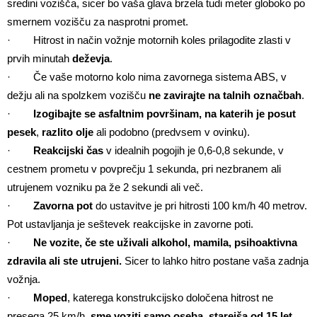
sredini vozišča, sicer bo vaša glava brzela tudi meter globoko po
smernem vozišču za nasprotni promet.
· Hitrost in način vožnje motornih koles prilagodite zlasti v
prvih minutah
deževja
.
· Če vaše motorno kolo nima zavornega sistema ABS, v
dežju ali na spolzkem vozišču
ne zavirajte na talnih označbah
.
·
Izogibajte se asfaltnim površinam, na katerih je posut
pesek
,
razlito olje
ali podobno (predvsem v ovinku).
·
Reakcijski čas
v idealnih pogojih je 0,6-0,8 sekunde, v
cestnem prometu v povprečju 1 sekunda, pri nezbranem ali
utrujenem vozniku pa že 2 sekundi ali več.
·
Zavorna pot
do ustavitve je pri hitrosti 100 km/h 40 metrov.
Pot ustavljanja je seštevek reakcijske in zavorne poti.
·
Ne vozite, če ste
uživali alkohol, mamila, psihoaktivna
zdravila ali ste utrujeni.
Sicer to lahko hitro postane vaša zadnja
vožnja.
·
Moped
, katerega konstrukcijsko določena hitrost ne
presega 25 km/h,
sme voziti samo oseba, starejša od 15 let
.