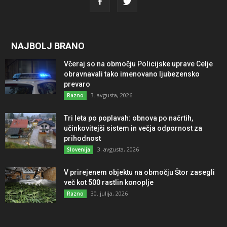
NAJBOLJ BRANO
Včeraj so na območju Policijske uprave Celje
obravnavali tako imenovano ljubezensko
prevaro
3. avgusta, 2026
Razno
Tri leta po poplavah: obnova po načrtih,
učinkovitejši sistem in večja odpornost za
prihodnost
3. avgusta, 2026
Slovenija
V prirejenem objektu na območju Štor zasegli
več kot 500 rastlin konoplje
30. julija, 2026
Razno