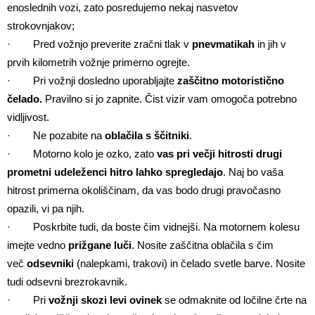
enoslednih vozi, zato posredujemo nekaj nasvetov
strokovnjakov;
· Pred vožnjo preverite zračni tlak v
pnevmatikah
in jih v
prvih kilometrih vožnje primerno ogrejte.
· Pri vožnji dosledno uporabljajte
zaščitno motoristično
čelado.
Pravilno si jo zapnite. Čist vizir vam omogoča potrebno
vidljivost.
· Ne pozabite na
oblačila s ščitniki
.
· Motorno kolo je ozko, zato
vas pri večji hitrosti drugi
prometni udeleženci hitro lahko spregledajo
. Naj bo vaša
hitrost primerna okoliščinam, da vas bodo drugi pravočasno
opazili, vi pa njih.
· Poskrbite tudi, da boste čim vidnejši. Na motornem kolesu
imejte vedno
prižgane luči
. Nosite zaščitna oblačila s čim
več
odsevniki
(nalepkami, trakovi) in čelado svetle barve. Nosite
tudi odsevni brezrokavnik.
· Pri
vožnji skozi levi ovinek
se odmaknite od ločilne črte na