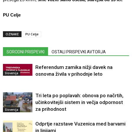
PU Celje
OZNAKE
PU Celje
SORODNI PRISPEVKI
OSTALI PRISPEVKI AVTORJA
Referendum zamika nižji davek na
Slovenija
osnovna živila v prihodnje leto
Tri leta po poplavah: obnova po načrtih,
učinkovitejši sistem in večja odpornost
za prihodnost
Slovenija
Odprtje razstave Vuzenica med barvami
in linijami