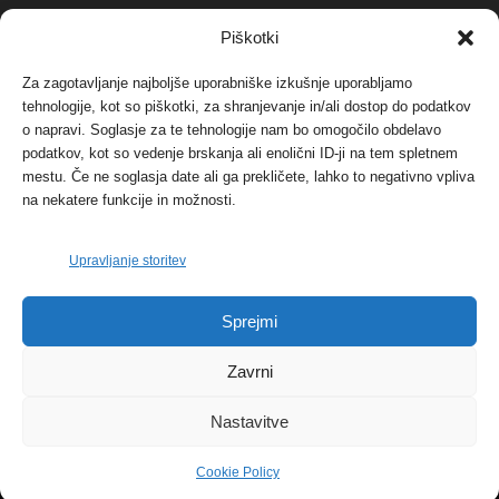
NAJBOLJ KOMENTIRANO
Piškotki
Za zagotavljanje najboljše uporabniške izkušnje uporabljamo
Protest proti vetrnim elektrarnam na Ojstrici, v
svetu pa vedno bolj...
tehnologije, kot so piškotki, za shranjevanje in/ali dostop do podatkov
o napravi. Soglasje za te tehnologije nam bo omogočilo obdelavo
12. maja, 2017
Dogodki
podatkov, kot so vedenje brskanja ali enolični ID-ji na tem spletnem
mestu. Če ne soglasja date ali ga prekličete, lahko to negativno vpliva
Tožilstvo v Celovcu v korist elektrarnam
na nekatere funkcije in možnosti.
Verbund
29. januarja, 2018
Dogodki
Upravljanje storitev
FOTO: Razstava cvetličarskega mojstra Andreja
Sprejmi
Rusa
27. novembra, 2017
Dogodki
Zavrni
Nastavitve
Cookie Policy
© 2026 | eKoroška.si