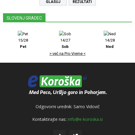
REZULTATI
SLOVENJ GRADEC
15/28
14/27
14/28
Pet
Sob
Ned
> več na Pro-Vreme <
Odgovorni urednik: Samo Vidovič
Kontaktirajte nas:
info@e-koroska.si