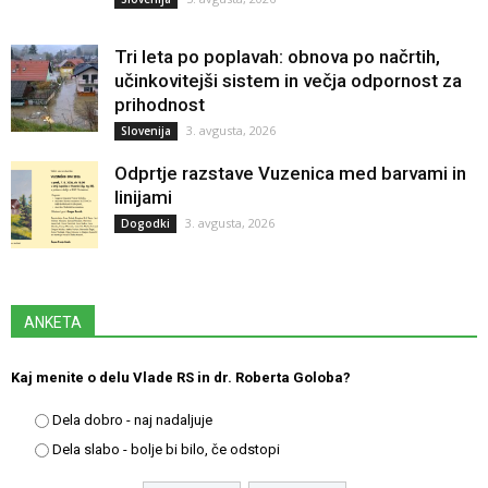
Tri leta po poplavah: obnova po načrtih,
učinkovitejši sistem in večja odpornost za
prihodnost
3. avgusta, 2026
Slovenija
Odprtje razstave Vuzenica med barvami in
linijami
3. avgusta, 2026
Dogodki
ANKETA
Kaj menite o delu Vlade RS in dr. Roberta Goloba?
Dela dobro - naj nadaljuje
Dela slabo - bolje bi bilo, če odstopi