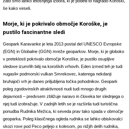
zato smo lahko letošnjega izbora, ki je podelil to nagrado Koroški,
še kako veseli.
Morje, ki je pokrivalo območje Koroške, je
pustilo fascinantne sledi
Geopark Karavanke je leta 2013 postal del UNESCO Evropske
(EGN) in Globalne (GGN) mreže geoparkov. Morje, ki je globoko
v preteklosti pokrivalo območje Koroške, je pustilo osupljive
sledove izumrlih bitij na koroških vrhovih. Eden izmed teh je tudi
»ugasli« podmorski vulkan Smrekovec, katerega nekdanji
bruhajoči vrh je danes priljubljena točka pohodnikov. Geopark
poleg zgodovinskih atraktivnosti nudi tudi mnogo drugih
dejavnosti – predvsem zbližuje naravo in človeka ter slednjega o
njej tudi izobražuje. V zadnjih letih se je razširila tudi turistična
ponudba Rudnika Mežica, ki seveda prav tako spada v območje
geoparka. Poleg klasičnega ogleda rudnika se lahko obiskovalci
skozi rove pod Peco peljejo s kolesom, po nižjih delih rudnika,