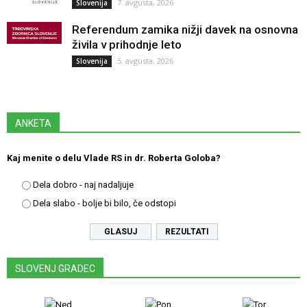
7. avgusta, 2026
Slovenija
Referendum zamika nižji davek na osnovna
živila v prihodnje leto
5. avgusta, 2026
Slovenija
ANKETA
Kaj menite o delu Vlade RS in dr. Roberta Goloba?
Dela dobro - naj nadaljuje
Dela slabo - bolje bi bilo, če odstopi
REZULTATI
SLOVENJ GRADEC