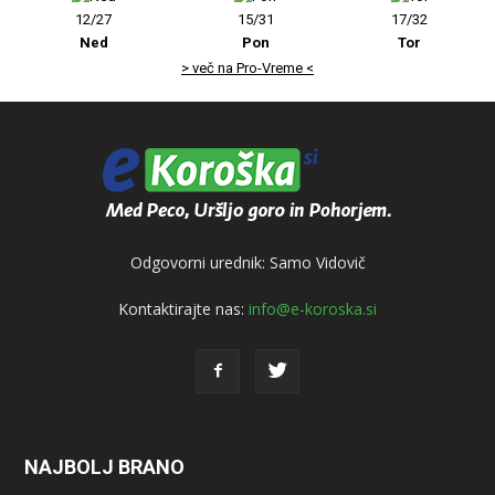
12/27
15/31
17/32
Ned
Pon
Tor
> več na Pro-Vreme <
Odgovorni urednik: Samo Vidovič
Kontaktirajte nas:
info@e-koroska.si
NAJBOLJ BRANO