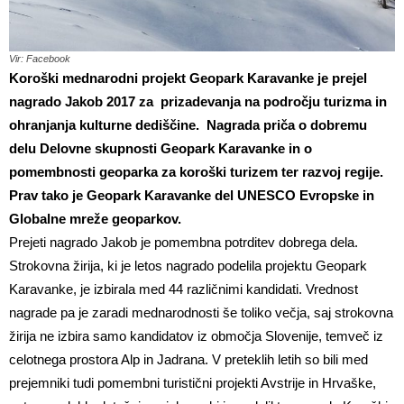
Vir: Facebook
Koroški mednarodni projekt Geopark Karavanke je prejel
nagrado Jakob 2017 za prizadevanja na področju turizma in
ohranjanja kulturne dediščine. Nagrada priča o dobremu
delu Delovne skupnosti Geopark Karavanke in o
pomembnosti geoparka za koroški turizem ter razvoj regije.
Prav tako je Geopark Karavanke del UNESCO Evropske in
Globalne mreže geoparkov.
Prejeti nagrado Jakob je pomembna potrditev dobrega dela.
Strokovna žirija, ki je letos nagrado podelila projektu Geopark
Karavanke, je izbirala med 44 različnimi kandidati. Vrednost
nagrade pa je zaradi mednarodnosti še toliko večja, saj strokovna
žirija ne izbira samo kandidatov iz območja Slovenije, temveč iz
celotnega prostora Alp in Jadrana. V preteklih letih so bili med
prejemniki tudi pomembni turistični projekti Avstrije in Hrvaške,