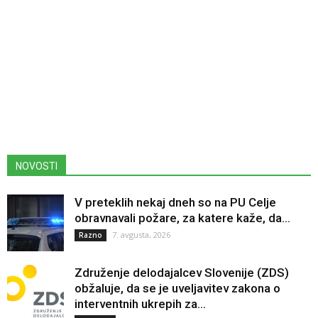
NOVOSTI
V preteklih nekaj dneh so na PU Celje
obravnavali požare, za katere kaže, da...
7. avgusta, 2026
Razno
Združenje delodajalcev Slovenije (ZDS)
obžaluje, da se je uveljavitev zakona o
interventnih ukrepih za...