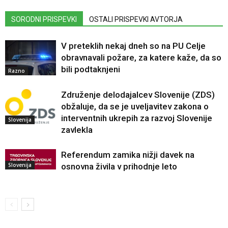
SORODNI PRISPEVKI
OSTALI PRISPEVKI AVTORJA
V preteklih nekaj dneh so na PU Celje
obravnavali požare, za katere kaže, da so
bili podtaknjeni
Razno
Združenje delodajalcev Slovenije (ZDS)
obžaluje, da se je uveljavitev zakona o
interventnih ukrepih za razvoj Slovenije
Slovenija
zavlekla
Referendum zamika nižji davek na
Slovenija
osnovna živila v prihodnje leto