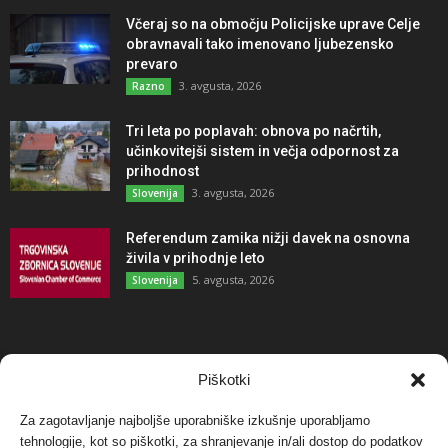
Včeraj so na območju Policijske uprave Celje
obravnavali tako imenovano ljubezensko
prevaro
3. avgusta, 2026
Razno
Tri leta po poplavah: obnova po načrtih,
učinkovitejši sistem in večja odpornost za
prihodnost
3. avgusta, 2026
Slovenija
Referendum zamika nižji davek na osnovna
živila v prihodnje leto
5. avgusta, 2026
Slovenija
NAJBOLJ KOMENTIRANO
Piškotki
Za zagotavljanje najboljše uporabniške izkušnje uporabljamo
Protest proti vetrnim elektrarnam na Ojstrici, v
tehnologije, kot so piškotki, za shranjevanje in/ali dostop do podatkov
svetu pa vedno bolj...