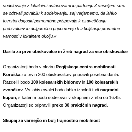
sodelovanje z lokalnimi ustanovami in partnerji. Z veseljem smo
se odzvali povabilu k sodelovanju, saj verjamemo, da lahko
tovrstni dogodki pomembno prispevajo k ozaveščanju
prebivalcev in dolgoročno pripomorejo k izboljšanju prometne
varnosti v lokalnem okolju.«
Darila za prve obiskovalce in žreb nagrad za vse obiskovalce
Organizatorji bodo v okviru
Regijskega centra mobilnosti
Koroška
za prvih 200 obiskovalcev pripravili posebna darila.
Razdelili bodo
100 kolesarskih bidonov
in
100 kolesarskih
zvončkov
. Vsi obiskovalci bodo lahko izpolnili tudi
nagradni
kupon
, s katerim bodo sodelovali v skupnem žrebu ob 16.45.
Organizatorji so pripravili
preko 30 praktičnih nagrad.
Skupaj za varnejšo in bolj trajnostno mobilnost