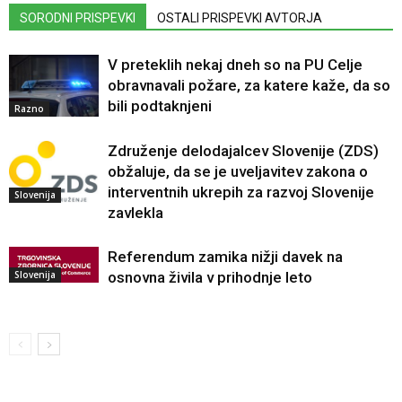
SORODNI PRISPEVKI
OSTALI PRISPEVKI AVTORJA
V preteklih nekaj dneh so na PU Celje
obravnavali požare, za katere kaže, da so
bili podtaknjeni
Razno
Združenje delodajalcev Slovenije (ZDS)
obžaluje, da se je uveljavitev zakona o
interventnih ukrepih za razvoj Slovenije
Slovenija
zavlekla
Referendum zamika nižji davek na
Slovenija
osnovna živila v prihodnje leto