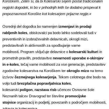
Koroškem. Želim si, da bi Kolesarski sejem postal tradicionalen
regijski dogodek, ki bo v prihodnjih letih še dodatno prispeval k
prepoznavnosti Koroške kot kolesarjem prijazne regije.«
Osrednji del dogodka bo namenjen
izmenjavi in prodaji
rabljenih koles
, obiskovalci pa bodo lahko sodelovali tudi v
preventivnih in izobraževalnih delavnicah, okrogli mizi,
predstavitvah in aktivnostih za spodbujanje varne
mobilnosti. Program vključuje delavnice o
kolesarski kulturi
in
prometnih pravilih, predstavitve
nevarnosti uporabe e-skirojev
in e-koles
, tečaj varne mobilnosti za vse generacije, predstavitev
zgodovine kolesarstva na Koroškem ter
okroglo mizo
na temo
izzivov
čezmejnega kolesarjenja
. Tekom celotnega dne bodo na
voljo tudi
brezplačna popravljalnica koles
,
kolesarski
poligon
,
razstava risb
učencev Osnovne šole
Neznanih talcev Dravograd ter številne
promocijske
stojnice
organizacij in podjetij, povezanih s področjem mobilnosti,
zdravja in kolesarstva.