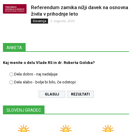
Referendum zamika nižji davek na osnovna
živila v prihodnje leto
5. avgusta, 2026
Slovenija
ANKETA
Kaj menite o delu Vlade RS in dr. Roberta Goloba?
Dela dobro - naj nadaljuje
Dela slabo - bolje bi bilo, če odstopi
REZULTATI
SLOVENJ GRADEC