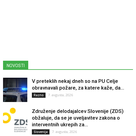
NOVOSTI
V preteklih nekaj dneh so na PU Celje
obravnavali požare, za katere kaže, da...
7. avgusta, 2026
Razno
Združenje delodajalcev Slovenije (ZDS)
obžaluje, da se je uveljavitev zakona o
interventnih ukrepih za...
7. avgusta, 2026
Slovenija