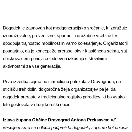
Dogodek je zasnovan kot medgeneracijsko srečanje, ki združuje
izobraževalne, preventivne, športne in družabne vsebine ter
spodbuja trajnostno mobilnost in varno kolesarjenje. Organizatorji
poudarjajo, da je koncept že prerasel okvir klasičnega sejma, saj
obiskovalcem ponuja celodnevno izkušnjo s številnimi
aktivnostmi za vse generacije.
Prva izvedba sejma bo simbolično potekala v Dravogradu, na
stičišču treh dolin, dolgoročna želja organizatorjev pa je, da
dogodek preraste v tradicionalno regijsko prireditev, ki bo vsako
leto gostovala v drugi koroški občini.
Izjava župana Občine Dravograd Antona Preksavca:
»Z
veseljem smo se odločili podpreti ta dogodek, saj smo kot občina