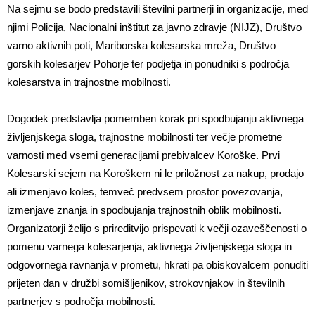
Na sejmu se bodo predstavili številni partnerji in organizacije, med
njimi Policija, Nacionalni inštitut za javno zdravje (NIJZ), Društvo
varno aktivnih poti, Mariborska kolesarska mreža, Društvo
gorskih kolesarjev Pohorje ter podjetja in ponudniki s področja
kolesarstva in trajnostne mobilnosti.
Dogodek predstavlja pomemben korak pri spodbujanju aktivnega
življenjskega sloga, trajnostne mobilnosti ter večje prometne
varnosti med vsemi generacijami prebivalcev Koroške. Prvi
Kolesarski sejem na Koroškem ni le priložnost za nakup, prodajo
ali izmenjavo koles, temveč predvsem prostor povezovanja,
izmenjave znanja in spodbujanja trajnostnih oblik mobilnosti.
Organizatorji želijo s prireditvijo prispevati k večji ozaveščenosti o
pomenu varnega kolesarjenja, aktivnega življenjskega sloga in
odgovornega ravnanja v prometu, hkrati pa obiskovalcem ponuditi
prijeten dan v družbi somišljenikov, strokovnjakov in številnih
partnerjev s področja mobilnosti.