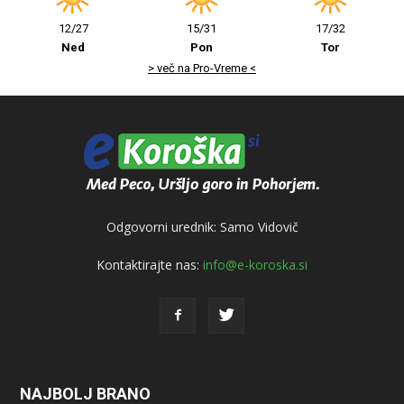
12/27
15/31
17/32
Ned
Pon
Tor
> več na Pro-Vreme <
Odgovorni urednik: Samo Vidovič
Kontaktirajte nas:
info@e-koroska.si
NAJBOLJ BRANO