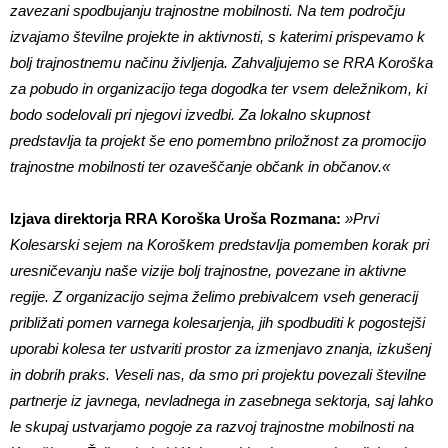
zavezani spodbujanju trajnostne mobilnosti. Na tem področju
izvajamo številne projekte in aktivnosti, s katerimi prispevamo k
bolj trajnostnemu načinu življenja. Zahvaljujemo se RRA Koroška
za pobudo in organizacijo tega dogodka ter vsem deležnikom, ki
bodo sodelovali pri njegovi izvedbi. Za lokalno skupnost
predstavlja ta projekt še eno pomembno priložnost za promocijo
trajnostne mobilnosti ter ozaveščanje občank in občanov.«
Izjava direktorja RRA Koroška Uroša Rozmana:
»Prvi
Kolesarski sejem na Koroškem predstavlja pomemben korak pri
uresničevanju naše vizije bolj trajnostne, povezane in aktivne
regije. Z organizacijo sejma želimo prebivalcem vseh generacij
približati pomen varnega kolesarjenja, jih spodbuditi k pogostejši
uporabi kolesa ter ustvariti prostor za izmenjavo znanja, izkušenj
in dobrih praks. Veseli nas, da smo pri projektu povezali številne
partnerje iz javnega, nevladnega in zasebnega sektorja, saj lahko
le skupaj ustvarjamo pogoje za razvoj trajnostne mobilnosti na