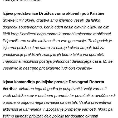
Izjava predstavnice Društva varno aktivnih poti Kristine
Štrekelj:
»V okviru društva smo izjemno veseli, da lahko
dogodek soustvarjamo, ker je eden naših glavnih ciljev, da čim
širši krog Korošcev nagovorimo k uporabi trajnostne mobilnosti.
Pripravili smo veliko aktivnosti za vse generacije. Ta dogodek je
izjemna priložnost ne samo za nakup kolesa ampak tudi za
pridobivanje praktičnih znanj, ki jih bomo lahko vsi uporabili.
Trajnostna mobilnost postaja prihodnost današnjega časa. Mi se
veselimo in nestrpno pričakujemo tudi obiskovalce!«
Izjava komandirja policijske postaje Dravograd Roberta
Vetriha
:
»Namen tega dogodka je prispevati k večji varnosti
vseh udeležencev v cestnem prometu ter povečati ozaveščenost
o pomenu odgovornega ravnanja na cestah. Vsaka preventivna
aktivnost je usmerjena v izboljšanje prometne varnosti, hkrati pa
želimo javnosti približati delo policije ter dodatno okrepiti