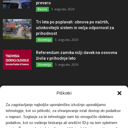
prevaro
3. avgusta, 2026
Razno
Tri leta po poplavah: obnova po načrtih,
učinkovitejši sistem in večja odpornost za
prihodnost
3. avgusta, 2026
Slovenija
Referendum zamika nižji davek na osnovna
živila v prihodnje leto
5. avgusta, 2026
Slovenija
NAJBOLJ KOMENTIRANO
Piškotki
Za zagotavljanje najboljše uporabniške izkušnje uporabljamo
Protest proti vetrnim elektrarnam na Ojstrici, v
tehnologije, kot so piškotki, za shranjevanje in/ali dostop do podatkov
svetu pa vedno bolj...
o napravi. Soglasje za te tehnologije nam bo omogočilo obdelavo
12. maja, 2017
Dogodki
podatkov, kot so vedenje brskanja ali enolični ID-ji na tem spletnem