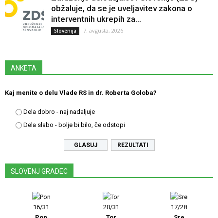
obžaluje, da se je uveljavitev zakona o
interventnih ukrepih za...
7. avgusta, 2026
Slovenija
ANKETA
Kaj menite o delu Vlade RS in dr. Roberta Goloba?
Dela dobro - naj nadaljuje
Dela slabo - bolje bi bilo, če odstopi
REZULTATI
SLOVENJ GRADEC
16/31
20/31
17/28
Pon
Tor
Sre