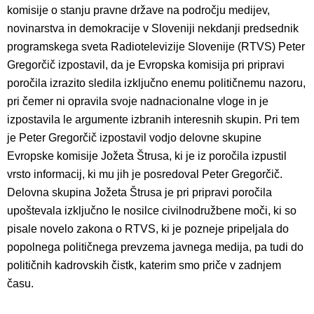
komisije o stanju pravne države na področju medijev,
novinarstva in demokracije v Sloveniji nekdanji predsednik
programskega sveta Radiotelevizije Slovenije (RTVS) Peter
Gregorčič izpostavil, da je Evropska komisija pri pripravi
poročila izrazito sledila izključno enemu političnemu nazoru,
pri čemer ni opravila svoje nadnacionalne vloge in je
izpostavila le argumente izbranih interesnih skupin. Pri tem
je Peter Gregorčič izpostavil vodjo delovne skupine
Evropske komisije Jožeta Štrusa, ki je iz poročila izpustil
vrsto informacij, ki mu jih je posredoval Peter Gregorčič.
Delovna skupina Jožeta Štrusa je pri pripravi poročila
upoštevala izključno le nosilce civilnodružbene moči, ki so
pisale novelo zakona o RTVS, ki je pozneje pripeljala do
popolnega političnega prevzema javnega medija, pa tudi do
političnih kadrovskih čistk, katerim smo priče v zadnjem
času.