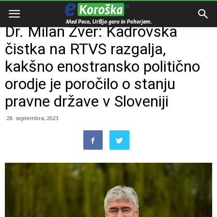
Domov
Razno
Dr. Milan Zver: Kadrovska
čistka na RTVS razgalja,
kakšno enostransko politično
orodje je poročilo o stanju
pravne države v Sloveniji
28. septembra, 2023