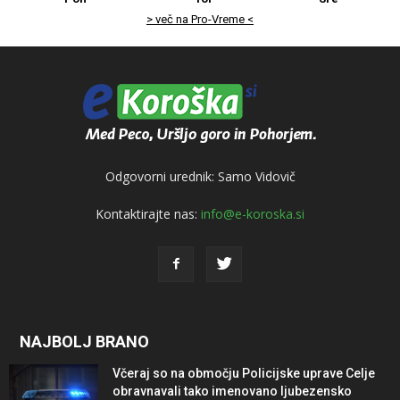
> več na Pro-Vreme <
Odgovorni urednik: Samo Vidovič
Kontaktirajte nas:
info@e-koroska.si
NAJBOLJ BRANO
Včeraj so na območju Policijske uprave Celje
obravnavali tako imenovano ljubezensko