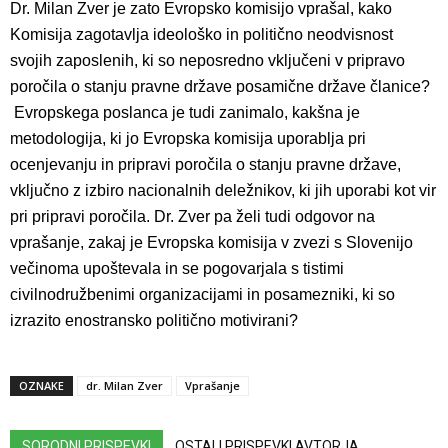
Dr. Milan Zver je zato Evropsko komisijo vprašal, kako
Komisija zagotavlja ideološko in politično neodvisnost
svojih zaposlenih, ki so neposredno vključeni v pripravo
poročila o stanju pravne države posamične države članice?
Evropskega poslanca je tudi zanimalo, kakšna je
metodologija, ki jo Evropska komisija uporablja pri
ocenjevanju in pripravi poročila o stanju pravne države,
vključno z izbiro nacionalnih deležnikov, ki jih uporabi kot vir
pri pripravi poročila. Dr. Zver pa želi tudi odgovor na
vprašanje, zakaj je Evropska komisija v zvezi s Slovenijo
večinoma upoštevala in se pogovarjala s tistimi
civilnodružbenimi organizacijami in posamezniki, ki so
izrazito enostransko politično motivirani?
OZNAKE
dr. Milan Zver
Vprašanje
SORODNI PRISPEVKI
OSTALI PRISPEVKI AVTORJA