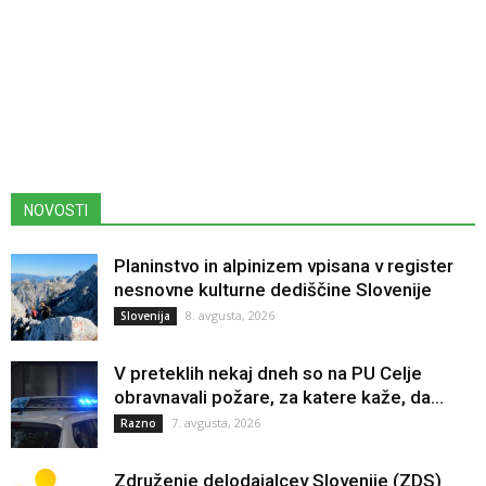
NOVOSTI
Planinstvo in alpinizem vpisana v register
nesnovne kulturne dediščine Slovenije
8. avgusta, 2026
Slovenija
V preteklih nekaj dneh so na PU Celje
obravnavali požare, za katere kaže, da...
7. avgusta, 2026
Razno
Združenje delodajalcev Slovenije (ZDS)