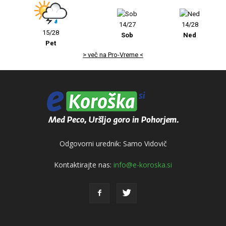
14/27
14/28
15/28
Sob
Ned
Pet
> več na Pro-Vreme <
Odgovorni urednik: Samo Vidovič
Kontaktirajte nas:
info@e-koroska.si