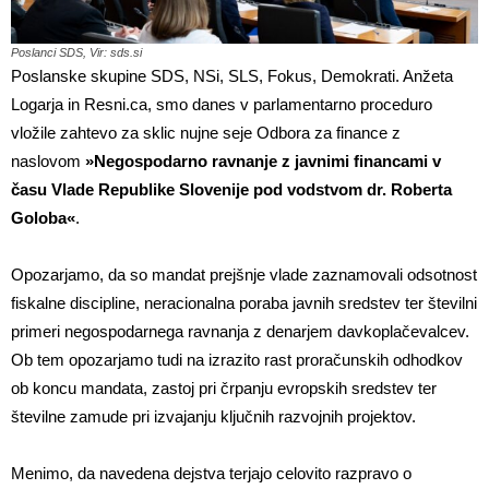
Poslanci SDS, Vir: sds.si
Poslanske skupine SDS, NSi, SLS, Fokus, Demokrati. Anžeta
Logarja in Resni.ca, smo danes v parlamentarno proceduro
vložile zahtevo za sklic nujne seje Odbora za finance z
naslovom
»Negospodarno ravnanje z javnimi financami v
času Vlade Republike Slovenije pod vodstvom dr. Roberta
Goloba«
.
Opozarjamo, da so mandat prejšnje vlade zaznamovali odsotnost
fiskalne discipline, neracionalna poraba javnih sredstev ter številni
primeri negospodarnega ravnanja z denarjem davkoplačevalcev.
Ob tem opozarjamo tudi na izrazito rast proračunskih odhodkov
ob koncu mandata, zastoj pri črpanju evropskih sredstev ter
številne zamude pri izvajanju ključnih razvojnih projektov.
Menimo, da navedena dejstva terjajo celovito razpravo o