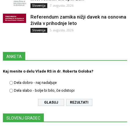
7. avgusta, 2026
Slovenija
Referendum zamika nižji davek na osnovna
živila v prihodnje leto
5. avgusta, 2026
Slovenija
ANKETA
Kaj menite o delu Vlade RS in dr. Roberta Goloba?
Dela dobro - naj nadaljuje
Dela slabo - bolje bi bilo, če odstopi
REZULTATI
SLOVENJ GRADEC