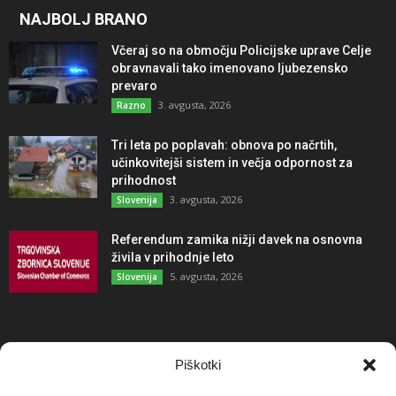
NAJBOLJ BRANO
Včeraj so na območju Policijske uprave Celje
obravnavali tako imenovano ljubezensko
prevaro
3. avgusta, 2026
Razno
Tri leta po poplavah: obnova po načrtih,
učinkovitejši sistem in večja odpornost za
prihodnost
3. avgusta, 2026
Slovenija
Referendum zamika nižji davek na osnovna
živila v prihodnje leto
5. avgusta, 2026
Slovenija
NAJBOLJ KOMENTIRANO
Piškotki