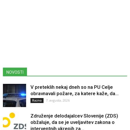
NOVOSTI
V preteklih nekaj dneh so na PU Celje
obravnavali požare, za katere kaže, da...
7. avgusta, 2026
Razno
Združenje delodajalcev Slovenije (ZDS)
obžaluje, da se je uveljavitev zakona o
interventnih ukrepih za...