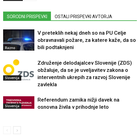
SORODNI PRISPEVKI
OSTALI PRISPEVKI AVTORJA
V preteklih nekaj dneh so na PU Celje
obravnavali požare, za katere kaže, da so
bili podtaknjeni
Razno
Združenje delodajalcev Slovenije (ZDS)
obžaluje, da se je uveljavitev zakona o
interventnih ukrepih za razvoj Slovenije
Slovenija
zavlekla
Referendum zamika nižji davek na
Slovenija
osnovna živila v prihodnje leto