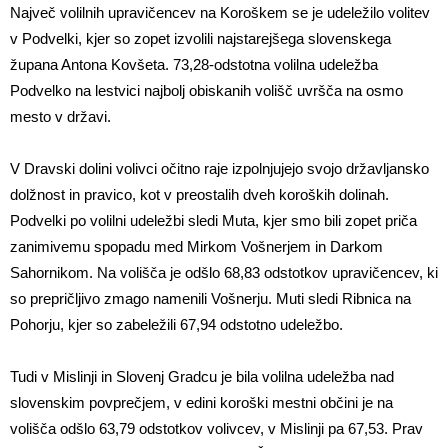
Največ volilnih upravičencev na Koroškem se je udeležilo volitev
v Podvelki, kjer so zopet izvolili najstarejšega slovenskega
župana Antona Kovšeta. 73,28-odstotna volilna udeležba
Podvelko na lestvici najbolj obiskanih volišč uvršča na osmo
mesto v državi.
V Dravski dolini volivci očitno raje izpolnjujejo svojo državljansko
dolžnost in pravico, kot v preostalih dveh koroških dolinah.
Podvelki po volilni udeležbi sledi Muta, kjer smo bili zopet priča
zanimivemu spopadu med Mirkom Vošnerjem in Darkom
Sahornikom. Na volišča je odšlo 68,83 odstotkov upravičencev, ki
so prepričljivo zmago namenili Vošnerju. Muti sledi Ribnica na
Pohorju, kjer so zabeležili 67,94 odstotno udeležbo.
Tudi v Mislinji in Slovenj Gradcu je bila volilna udeležba nad
slovenskim povprečjem, v edini koroški mestni občini je na
volišča odšlo 63,79 odstotkov volivcev, v Mislinji pa 67,53. Prav