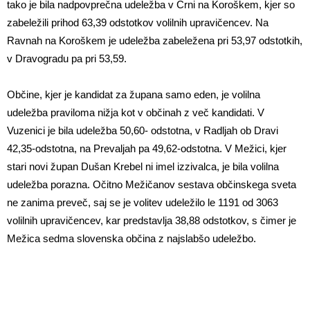
tako je bila nadpovprečna udeležba v Črni na Koroškem, kjer so
zabeležili prihod 63,39 odstotkov volilnih upravičencev. Na
Ravnah na Koroškem je udeležba zabeležena pri 53,97 odstotkih,
v Dravogradu pa pri 53,59.
Občine, kjer je kandidat za župana samo eden, je volilna
udeležba praviloma nižja kot v občinah z več kandidati. V
Vuzenici je bila udeležba 50,60- odstotna, v Radljah ob Dravi
42,35-odstotna, na Prevaljah pa 49,62-odstotna. V Mežici, kjer
stari novi župan Dušan Krebel ni imel izzivalca, je bila volilna
udeležba porazna. Očitno Mežičanov sestava občinskega sveta
ne zanima preveč, saj se je volitev udeležilo le 1191 od 3063
volilnih upravičencev, kar predstavlja 38,88 odstotkov, s čimer je
Mežica sedma slovenska občina z najslabšo udeležbo.