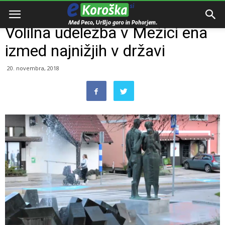
Domov
Zanimivosti
Volilna udeležba v Mežici ena
izmed najnižjih v državi
20. novembra, 2018