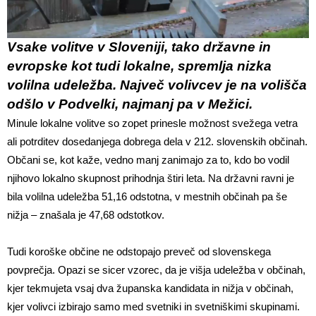
Vsake volitve v Sloveniji, tako državne in
evropske kot tudi lokalne, spremlja nizka
volilna udeležba. Največ volivcev je na volišča
odšlo v Podvelki, najmanj pa v Mežici.
Minule lokalne volitve so zopet prinesle možnost svežega vetra
ali potrditev dosedanjega dobrega dela v 212. slovenskih občinah.
Občani se, kot kaže, vedno manj zanimajo za to, kdo bo vodil
njihovo lokalno skupnost prihodnja štiri leta. Na državni ravni je
bila volilna udeležba 51,16 odstotna, v mestnih občinah pa še
nižja – znašala je 47,68 odstotkov.
Tudi koroške občine ne odstopajo preveč od slovenskega
povprečja. Opazi se sicer vzorec, da je višja udeležba v občinah,
kjer tekmujeta vsaj dva županska kandidata in nižja v občinah,
kjer volivci izbirajo samo med svetniki in svetniškimi skupinami.