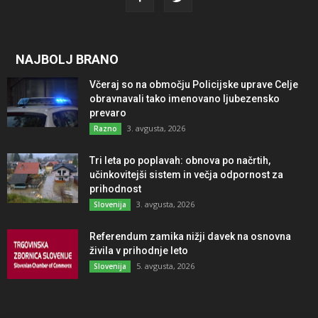
NAJBOLJ BRANO
Včeraj so na območju Policijske uprave Celje
obravnavali tako imenovano ljubezensko
prevaro
3. avgusta, 2026
Razno
Tri leta po poplavah: obnova po načrtih,
učinkovitejši sistem in večja odpornost za
prihodnost
3. avgusta, 2026
Slovenija
Referendum zamika nižji davek na osnovna
živila v prihodnje leto
5. avgusta, 2026
Slovenija