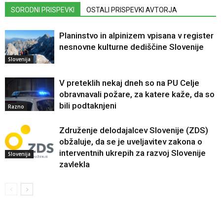
SORODNI PRISPEVKI
OSTALI PRISPEVKI AVTORJA
Planinstvo in alpinizem vpisana v register
nesnovne kulturne dediščine Slovenije
Slovenija
V preteklih nekaj dneh so na PU Celje
obravnavali požare, za katere kaže, da so
bili podtaknjeni
Razno
Združenje delodajalcev Slovenije (ZDS)
obžaluje, da se je uveljavitev zakona o
interventnih ukrepih za razvoj Slovenije
Slovenija
zavlekla