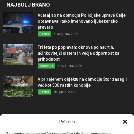
NAJBOLJ BRANO
Včeraj so na območju Policijske uprave Celje
obravnavali tako imenovano ljubezensko
prevaro
3. avgusta, 2026
Razno
Tri leta po poplavah: obnova po načrtih,
učinkovitejši sistem in večja odpornost za
prihodnost
3. avgusta, 2026
Slovenija
V prirejenem objektu na območju Štor zasegli
več kot 500 rastlin konoplje
30. julija, 2026
Razno
NAJBOLJ KOMENTIRANO
Piškotki
Za zagotavljanje najboljše uporabniške izkušnje uporabljamo