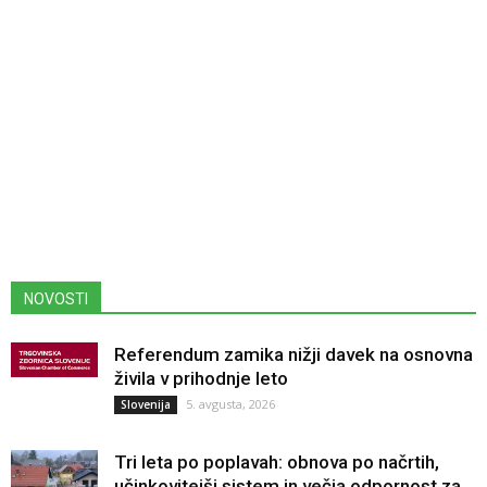
NOVOSTI
Referendum zamika nižji davek na osnovna
živila v prihodnje leto
5. avgusta, 2026
Slovenija
Tri leta po poplavah: obnova po načrtih,
učinkovitejši sistem in večja odpornost za