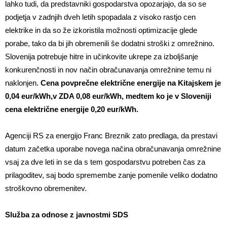
lahko tudi, da predstavniki gospodarstva opozarjajo, da so se
podjetja v zadnjih dveh letih spopadala z visoko rastjo cen
elektrike in da so že izkoristila možnosti optimizacije glede
porabe, tako da bi jih obremenili še dodatni stroški z omrežnino.
Slovenija potrebuje hitre in učinkovite ukrepe za izboljšanje
konkurenčnosti in nov način obračunavanja omrežnine temu ni
naklonjen.
Cena povprečne električne energije na Kitajskem je
0,04 eur/kWh,v ZDA 0,08 eur/kWh, medtem ko je v Sloveniji
cena električne energije 0,20 eur/kWh.
Agenciji RS za energijo Franc Breznik zato predlaga, da prestavi
datum začetka uporabe novega načina obračunavanja omrežnine
vsaj za dve leti in se da s tem gospodarstvu potreben čas za
prilagoditev, saj bodo spremembe zanje pomenile veliko dodatno
stroškovno obremenitev.
Služba za odnose z javnostmi SDS