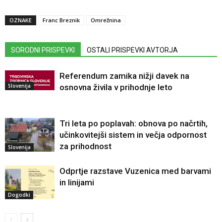
OZNAKE
Franc Breznik
Omrežnina
SORODNI PRISPEVKI
OSTALI PRISPEVKI AVTORJA
Referendum zamika nižji davek na
Slovenija
osnovna živila v prihodnje leto
Tri leta po poplavah: obnova po načrtih,
učinkovitejši sistem in večja odpornost
za prihodnost
Slovenija
Odprtje razstave Vuzenica med barvami
in linijami
Dogodki