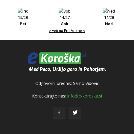
15/28
14/27
14/28
Pet
Sob
Ned
> več na Pro-Vreme <
Odgovorni urednik: Samo Vidovič
Kontaktirajte nas:
info@e-koroska.si