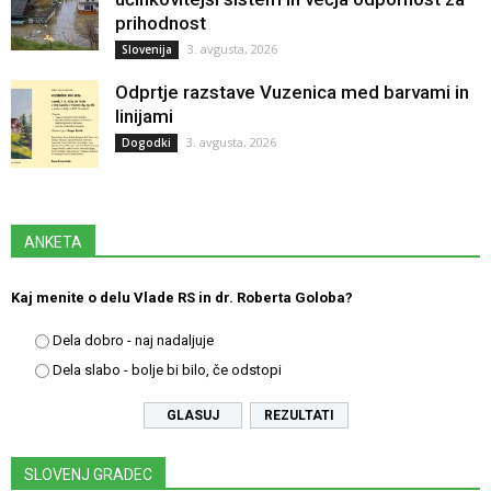
prihodnost
3. avgusta, 2026
Slovenija
Odprtje razstave Vuzenica med barvami in
linijami
3. avgusta, 2026
Dogodki
ANKETA
Kaj menite o delu Vlade RS in dr. Roberta Goloba?
Dela dobro - naj nadaljuje
Dela slabo - bolje bi bilo, če odstopi
REZULTATI
SLOVENJ GRADEC