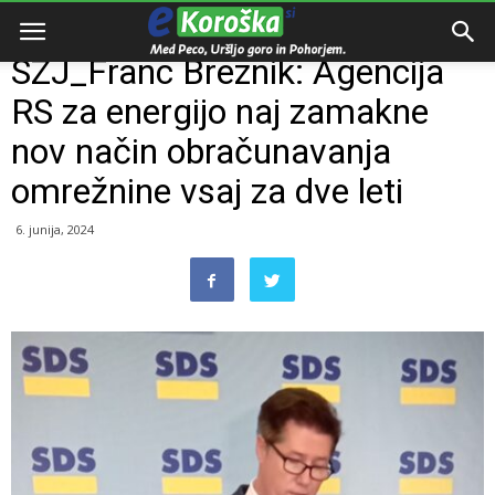
Domov
Razno
SZJ_Franc Breznik: Agencija
RS za energijo naj zamakne
nov način obračunavanja
omrežnine vsaj za dve leti
6. junija, 2024