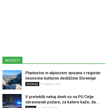
NOVOSTI
Planinstvo in alpinizem vpisana v register
nesnovne kulturne dediščine Slovenije
8. avgusta, 2026
Slovenija
V preteklih nekaj dneh so na PU Celje
obravnavali požare, za katere kaže, da...
7. avgusta, 2026
Razno