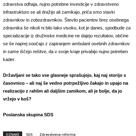
zdravstva odhaja, nujno potrebne investicije v zdravstveno
infrastrukturo se ali dražijo ali zamikajo, priča smo stavki
zdravnikov in zobozdravnikov. Število pacientov brez osebnega
zdravnika še nikoli ni bilo tako visoko, kot je danes, spodbude za
specializacije iz družinske medicine ne dajejo rezultatov, občine
se še naprej soočajo z zapiranjem ambulant osebnih zdravnikov
in same iščejo rešitve, da v svoje kraje privabijo nujno potreben
kader.
Državljani se tako vse glasneje sprašujejo, kaj naj storijo s
časovnico – ali naj še vedno potrpežljivo čakajo in upajo na
realizacijo z rahlim ali daljšim zamikom, ali je bolje, da jo
vržejo v koš?
Poslanska skupina SDS
OZNAKE
SDS
Zdravstvena reforma