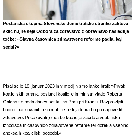
Poslanska skupina Slovenske demokratske stranke zahteva
sklic nujne seje Odbora za zdravstvo z obravnavo naslednje
točke: »Slavna časovnica zdravstvene reforme padla, kaj
sedaj?«
Pisal se je 18. januar 2023 in v medijih smo lahko brali: »Prvaki
koalicijskih strank, poslanci koalicije in ministri vlade Roberta
Goloba se bodo danes sestali na Brdu pri Kranju. Razpravljali
bodo o načrtovanih reformah, osrednja tema bo po napovedih
zdravstvo. Pričakovati je, da bo koalicija začrtala vsebinska
izhodišča in časovnico zdravstvene reforme ter dorekla vsebino
aneksa h koalicijski pogodbi.«