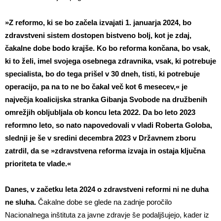
»Z reformo, ki se bo začela izvajati 1. januarja 2024, bo
zdravstveni sistem dostopen bistveno bolj, kot je zdaj,
čakalne dobe bodo krajše. Ko bo reforma končana, bo vsak,
ki to želi, imel svojega osebnega zdravnika, vsak, ki potrebuje
specialista, bo do tega prišel v 30 dneh, tisti, ki potrebuje
operacijo, pa na to ne bo čakal več kot 6 mesecev,« je
največja koalicijska stranka Gibanja Svobode na družbenih
omrežjih obljubljala ob koncu leta 2022. Da bo leto 2023
reformno leto, so nato napovedovali v vladi Roberta Goloba,
slednji je še v sredini decembra 2023 v Državnem zboru
zatrdil, da se »zdravstvena reforma izvaja in ostaja ključna
prioriteta te vlade.«
Danes, v začetku leta 2024 o zdravstveni reformi ni ne duha
ne sluha.
Čakalne dobe se glede na zadnje poročilo
Nacionalnega inštituta za javne zdravje še podaljšujejo, kader iz