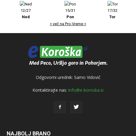
12/27
15/31
17/32
Ned
Pon
Tor
> več na Pro-Vreme <
Odgovorni urednik: Samo Vidovič
Kontaktirajte nas:
info@e-koroska.si
NAJBOLJ BRANO