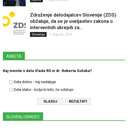
Združenje delodajalcev Slovenije (ZDS)
obžaluje, da se je uveljavitev zakona o
interventnih ukrepih za...
7. avgusta, 2026
Slovenija
ANKETA
Kaj menite o delu Vlade RS in dr. Roberta Goloba?
Dela dobro - naj nadaljuje
Dela slabo - bolje bi bilo, če odstopi
REZULTATI
SLOVENJ GRADEC