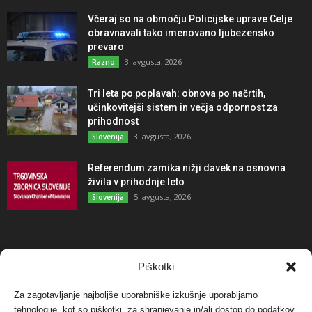
Včeraj so na območju Policijske uprave Celje
obravnavali tako imenovano ljubezensko
prevaro
3. avgusta, 2026
Razno
Tri leta po poplavah: obnova po načrtih,
učinkovitejši sistem in večja odpornost za
prihodnost
3. avgusta, 2026
Slovenija
Referendum zamika nižji davek na osnovna
živila v prihodnje leto
5. avgusta, 2026
Slovenija
NAJBOLJ KOMENTIRANO
Piškotki
Za zagotavljanje najboljše uporabniške izkušnje uporabljamo
Protest proti vetrnim elektrarnam na Ojstrici, v
tehnologije, kot so piškotki, za shranjevanje in/ali dostop do podatkov
svetu pa vedno bolj...