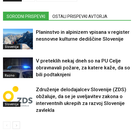
SORODNI PRISPEVKI
OSTALI PRISPEVKI AVTORJA
Planinstvo in alpinizem vpisana v register
nesnovne kulturne dediščine Slovenije
Slovenija
V preteklih nekaj dneh so na PU Celje
obravnavali požare, za katere kaže, da so
bili podtaknjeni
Razno
Združenje delodajalcev Slovenije (ZDS)
obžaluje, da se je uveljavitev zakona o
interventnih ukrepih za razvoj Slovenije
Slovenija
zavlekla