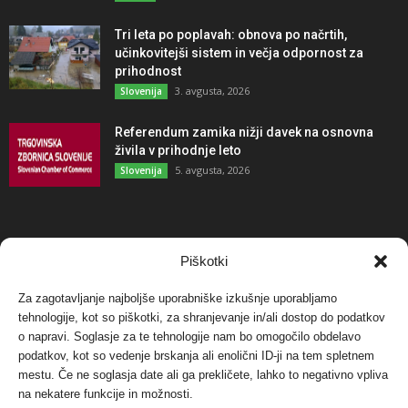
Tri leta po poplavah: obnova po načrtih,
učinkovitejši sistem in večja odpornost za
prihodnost
3. avgusta, 2026
Slovenija
Referendum zamika nižji davek na osnovna
živila v prihodnje leto
5. avgusta, 2026
Slovenija
NAJBOLJ KOMENTIRANO
Piškotki
Za zagotavljanje najboljše uporabniške izkušnje uporabljamo
Protest proti vetrnim elektrarnam na Ojstrici, v
tehnologije, kot so piškotki, za shranjevanje in/ali dostop do podatkov
svetu pa vedno bolj...
o napravi. Soglasje za te tehnologije nam bo omogočilo obdelavo
12. maja, 2017
Dogodki
podatkov, kot so vedenje brskanja ali enolični ID-ji na tem spletnem
mestu. Če ne soglasja date ali ga prekličete, lahko to negativno vpliva
Tožilstvo v Celovcu v korist elektrarnam
na nekatere funkcije in možnosti.
Verbund