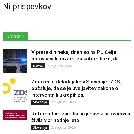
Ni prispevkov
NOVOSTI
V preteklih nekaj dneh so na PU Celje
obravnavali požare, za katere kaže, da...
7. avgusta, 2026
Razno
Združenje delodajalcev Slovenije (ZDS)
obžaluje, da se je uveljavitev zakona o
interventnih ukrepih za...
7. avgusta, 2026
Slovenija
Referendum zamika nižji davek na osnovna
živila v prihodnje leto
5. avgusta, 2026
Slovenija