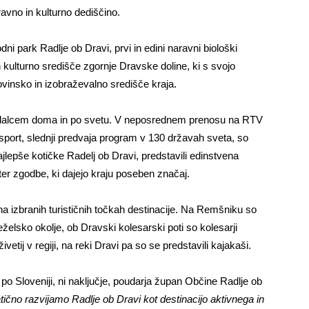
ravno in kulturno dediščino.
ni park Radlje ob Dravi, prvi in edini naravni biološki
 kulturno središče zgornje Dravske doline, ki s svojo
insko in izobraževalno središče kraja.
 gledalcem doma in po svetu. V neposrednem prenosu na RTV
osport, slednji predvaja program v 130 državah sveta, so
ajlepše kotičke Radelj ob Dravi, predstavili edinstvena
ter zgodbe, ki dajejo kraju poseben značaj.
na izbranih turističnih točkah destinacije. Na Remšniku so
želsko okolje, ob Dravski kolesarski poti so kolesarji
vetij v regiji, na reki Dravi pa so se predstavili kajakaši.
po Sloveniji, ni naključje, poudarja župan Občine Radlje ob
tično razvijamo Radlje ob Dravi kot destinacijo aktivnega in