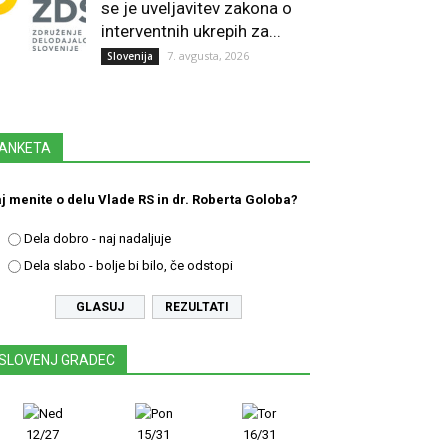
se je uveljavitev zakona o
interventnih ukrepih za...
7. avgusta, 2026
Slovenija
ANKETA
j menite o delu Vlade RS in dr. Roberta Goloba?
Dela dobro - naj nadaljuje
Dela slabo - bolje bi bilo, če odstopi
REZULTATI
SLOVENJ GRADEC
12/27
15/31
16/31