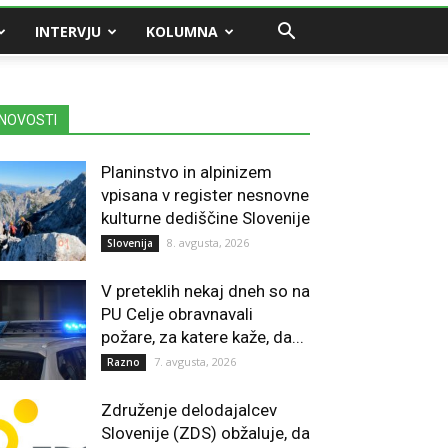
INTERVJU
KOLUMNA
NOVOSTI
Planinstvo in alpinizem
vpisana v register nesnovne
kulturne dediščine Slovenije
8. avgusta, 2026
Slovenija
V preteklih nekaj dneh so na
PU Celje obravnavali
požare, za katere kaže, da...
7. avgusta, 2026
Razno
Združenje delodajalcev
Slovenije (ZDS) obžaluje, da