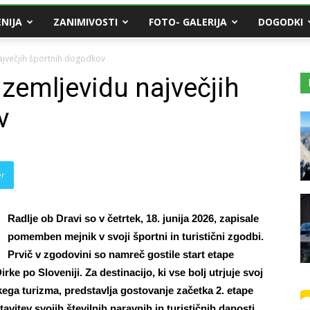
NIJA
ZANIMIVOSTI
FOTO- GALERIJA
DOGODKI
največjih športnih dogodkov
 zemljevidu največjih
v
er
Radlje ob Dravi so v četrtek, 18. junija 2026, zapisale
pomemben mejnik v svoji športni in turistični zgodbi.
Prvič v zgodovini so namreč gostile start etape
ke po Sloveniji. Za destinacijo, ki vse bolj utrjuje svoj
ega turizma, predstavlja gostovanje začetka 2. etape
itev svojih številnih naravnih in turističnih danosti.