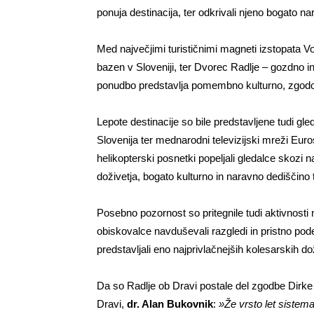
ponuja destinacija, ter odkrivali njeno bogato na
Med največjimi turističnimi magneti izstopata Vod
bazen v Sloveniji, ter Dvorec Radlje – gozdno in
ponudbo predstavlja pomembno kulturno, zgodov
Lepote destinacije so bile predstavljene tudi
Slovenija ter mednarodni televizijski mreži Eur
helikopterski posnetki popeljali gledalce skozi n
doživetja, bogato kulturno in naravno dediščino 
Posebno pozornost so pritegnile tudi aktivnosti 
obiskovalce navduševali razgledi in pristno pode
predstavljali eno najprivlačnejših kolesarskih doži
Da so Radlje ob Dravi postale del zgodbe Dirke 
Dravi,
dr. Alan Bukovnik
:
»Že vrsto let sistema