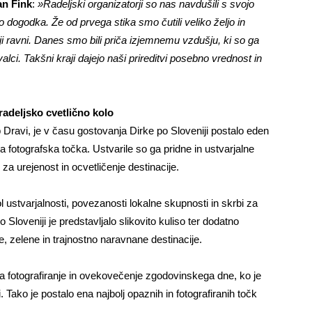
n Fink
:
»Radeljski organizatorji so nas navdušili s svojo
o dogodka. Že od prvega stika smo čutili veliko željo in
išji ravni. Danes smo bili priča izjemnemu vzdušju, ki so ga
valci. Takšni kraji dajejo naši prireditvi posebno vrednost in
adeljsko cvetlično kolo
 Dravi, je v času gostovanja Dirke po Sloveniji postalo eden
a fotografska točka. Ustvarile so ga pridne in ustvarjalne
 za urejenost in ocvetličenje destinacije.
l ustvarjalnosti, povezanosti lokalne skupnosti in skrbi za
 Sloveniji je predstavljalo slikovito kuliso ter dodatno
, zelene in trajnostno naravnane destinacije.
i za fotografiranje in ovekovečenje zgodovinskega dne, ko je
. Tako je postalo ena najbolj opaznih in fotografiranih točk