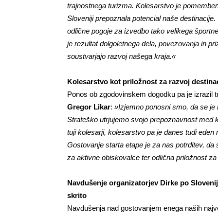
trajnostnega turizma. Kolesarstvo je pomemben d
Sloveniji prepoznala potencial naše destinacije. 
odlične pogoje za izvedbo tako velikega športne
je rezultat dolgoletnega dela, povezovanja in pr
soustvarjajo razvoj našega kraja.«
Kolesarstvo kot priložnost za razvoj destina
Ponos ob zgodovinskem dogodku pa je izrazil tu
Gregor Likar
:
»Izjemno ponosni smo, da se je ka
Strateško utrjujemo svojo prepoznavnost med kol
tuji kolesarji, kolesarstvo pa je danes tudi eden 
Gostovanje starta etape je za nas potrditev, da
za aktivne obiskovalce ter odlična priložnost za 
Navdušenje organizatorjev Dirke po Sloveniji
skrito
Navdušenja nad gostovanjem enega naših največj