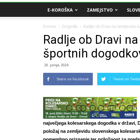
E-KOROŠKA
ZAMEJSTVO
SLOVE
Domov
Dogodki
Radlje ob Dravi na zemljevidu 
Radlje ob Dravi na
športnih dogodko
20. junija, 2026
Share on Facebook
Tweet on Twitt
največjega kolesarskega dogodka v državi, Dir
položaj na zemljevidu slovenskega kolesarsk
pomembno priznanje ter priložnost za predstav