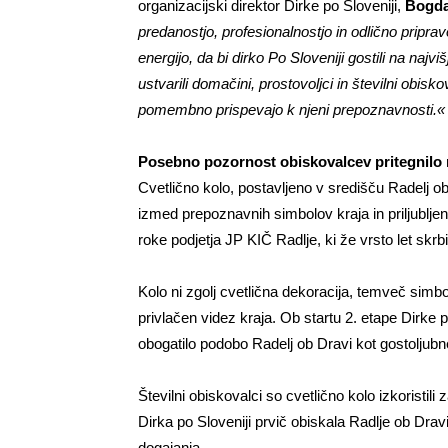
organizacijski direktor Dirke po Sloveniji,
Bogda
predanostjo, profesionalnostjo in odlično priprav
energijo, da bi dirko Po Sloveniji gostili na najv
ustvarili domačini, prostovoljci in številni obisko
pomembno prispevajo k njeni prepoznavnosti.«
Posebno pozornost obiskovalcev pritegnilo r
Cvetlično kolo, postavljeno v središču Radelj ob
izmed prepoznavnih simbolov kraja in priljubljen
roke podjetja JP KIČ Radlje, ki že vrsto let skrbi
Kolo ni zgolj cvetlična dekoracija, temveč simbo
privlačen videz kraja. Ob startu 2. etape Dirke po
obogatilo podobo Radelj ob Dravi kot gostoljubne
Številni obiskovalci so cvetlično kolo izkoristil
Dirka po Sloveniji prvič obiskala Radlje ob Dravi
dogajanja.