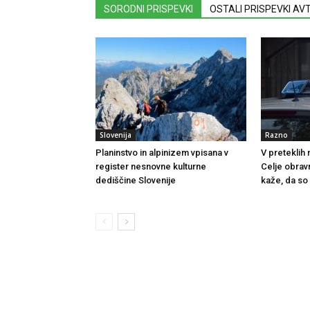
SORODNI PRISPEVKI
OSTALI PRISPEVKI A
Slovenija
Razno
Planinstvo in alpinizem vpisana v
V preteklih
register nesnovne kulturne
Celje obrav
dediščine Slovenije
kaže, da so 