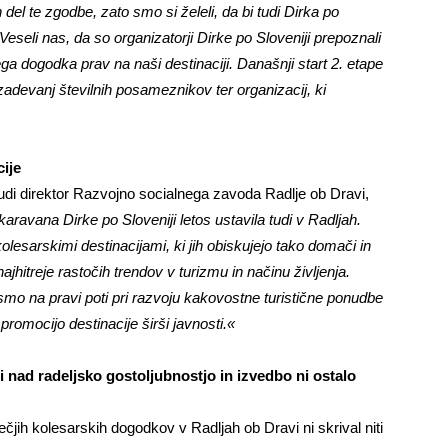
el te zgodbe, zato smo si želeli, da bi tudi Dirka po
Veseli nas, da so organizatorji Dirke po Sloveniji prepoznali
ga dogodka prav na naši destinaciji. Današnji start 2. etape
izadevanj številnih posameznikov ter organizacij, ki
cije
di direktor Razvojno socialnega zavoda Radlje ob Dravi,
ravana Dirke po Sloveniji letos ustavila tudi v Radljah.
esarskimi destinacijami, ki jih obiskujejo tako domači in
najhitreje rastočih trendov v turizmu in načinu življenja.
 smo na pravi poti pri razvoju kakovostne turistične ponudbe
promocijo destinacije širši javnosti.«
 nad radeljsko gostoljubnostjo in izvedbo ni ostalo
ih kolesarskih dogodkov v Radljah ob Dravi ni skrival niti