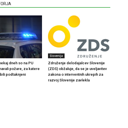
VTORJA
Slovenija
 nekaj dneh so na PU
Združenje delodajalcev Slovenije
navali požare, za katere
(ZDS) obžaluje, da se je uveljavitev
bili podtaknjeni
zakona o interventnih ukrepih za
razvoj Slovenije zavlekla