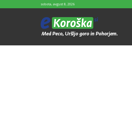
sobota, avgust 8, 2026
e-
Koroška