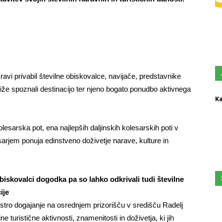
Dravi privabil številne obiskovalce, navijače, predstavnike
bliže spoznali destinacijo ter njeno bogato ponudbo aktivnega
Ka
arska pot, ena najlepših daljinskih kolesarskih poti v
esarjem ponuja edinstveno doživetje narave, kulture in
iskovalci dogodka pa so lahko odkrivali tudi številne
ije
pestro dogajanje na osrednjem prizorišču v središču Radelj
 turistične aktivnosti, znamenitosti in doživetja, ki jih