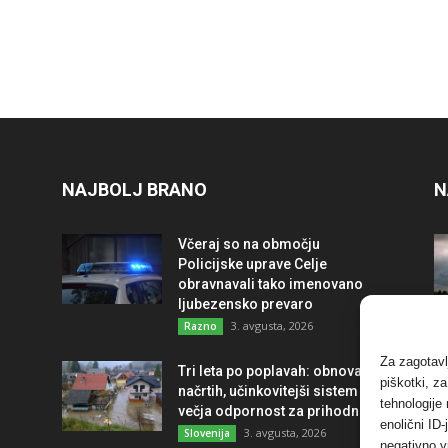
NAJBOLJ BRANO
N
Včeraj so na območju
Policijske uprave Celje
obravnavali tako imenovano
ljubezensko prevaro
3. avgusta, 2026
Razno
Za zagotavl
Tri leta po poplavah: obnova po
piškotki, z
načrtih, učinkovitejši sistem in
tehnologije
večja odpornost za prihodnost
enolični ID
3. avgusta, 2026
Slovenija
negativno v