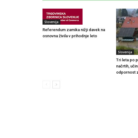
Slovenija
Referendum zamika nižji davek na
osnovna živila v prihodnje leto
Slovenija
Tri leta po
načrtih, uči
odpornost 