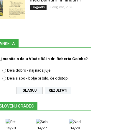
3. avgusta, 2026
Dogodki
ANKETA
j menite o delu Vlade RS in dr. Roberta Goloba?
Dela dobro - naj nadaljuje
Dela slabo - bolje bi bilo, če odstopi
REZULTATI
SLOVENJ GRADEC
15/28
14/27
14/28