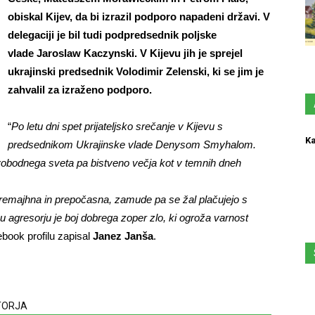
obiskal Kijev, da bi izrazil podporo napadeni državi. V
delegaciji je bil tudi podpredsednik poljske
vlade Jaroslaw Kaczynski. V Kijevu jih je sprejel
ukrajinski predsednik Volodimir Zelenski, ki se jim je
zahvalil za izraženo podporo.
“
Po letu dni spet prijateljsko srečanje v Kijevu s
Ka
predsednikom Ukrajinske vlade Denysom Smyhalom.
obodnega sveta pa bistveno večja kot v temnih dneh
remajhna in prepočasna, zamude pa se žal plačujejo s
mu agresorju je boj dobrega zoper zlo, ki ogroža varnost
ebook profilu zapisal
Janez Janša
.
VTORJA