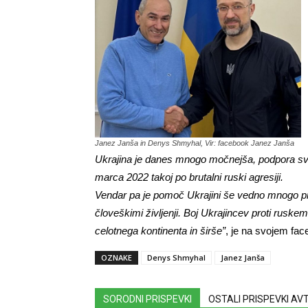
Janez Janša in Denys Shmyhal, Vir: facebook Janez Janša
Ukrajina je danes mnogo močnejša, podpora sv
marca 2022 takoj po brutalni ruski agresiji.
Vendar pa je pomoč Ukrajini še vedno mnogo p
človeškimi življenji. Boj Ukrajincev proti ruske
celotnega kontinenta in širše”
, je na svojem fac
OZNAKE
Denys Shmyhal
Janez Janša
SORODNI PRISPEVKI
OSTALI PRISPEVKI A