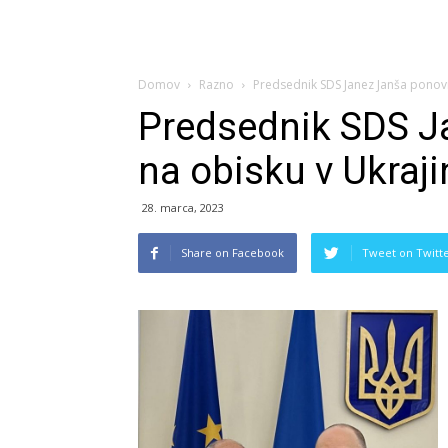
Domov
Razno
Predsednik SDS Janez Janša ponovn
Predsednik SDS J
na obisku v Ukraji
28. marca, 2023
Share on Facebook
Tweet on Twitt