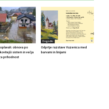
Dogodki
 poplavah: obnova po
Odprtje razstave Vuzenica med
nkovitejši sistem in večja
barvami in linijami
za prihodnost