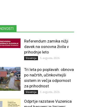
NOVOSTI
Referendum zamika nižji
davek na osnovna živila v
prihodnje leto
5. avgusta, 2026
Slovenija
Tri leta po poplavah: obnova
po načrtih, učinkovitejši
sistem in večja odpornost
za prihodnost
3. avgusta, 2026
Slovenija
Odprtje razstave Vuzenica
med barvami in linijami