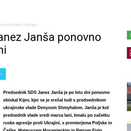
o na obisku v Ukrajini
anez Janša ponovno
ni
er
Predsednik SDS Janez Janša je po letu dni ponovno
obiskal Kijev, kjer se je srečal tudi s predsednikom
ukrajinske vlade Denysom Shmyhalom. Janša je kot
predsednik vlade sredi marca lani, kmalu po začetku
ruske agresije proti Ukrajini, s premierjema Poljske in
Češke, Mateuszem Morawieckim in Petrom Fialo,