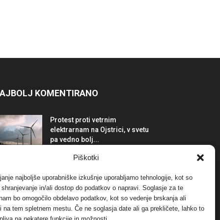
AJBOLJ KOMENTIRANO
Protest proti vetrnim
elektrarnam na Ojstrici, v svetu
pa vedno bolj...
12. maja, 2017
Dogodki
Piškotki
Tožilstvo v Celovcu v korist
janje najboljše uporabniške izkušnje uporabljamo tehnologije, kot so
elektrarnam Verbund
a shranjevanje in/ali dostop do podatkov o napravi. Soglasje za te
29. januarja, 2018
Dogodki
 nam bo omogočilo obdelavo podatkov, kot so vedenje brskanja ali
-ji na tem spletnem mestu. Če ne soglasja date ali ga prekličete, lahko to
pliva na nekatere funkcije in možnosti.
FOTO: Razstava cvetličarskega