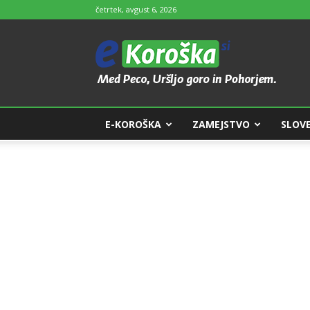
četrtek, avgust 6, 2026
e-
Koroška
E-KOROŠKA
ZAMEJSTVO
SLOVE