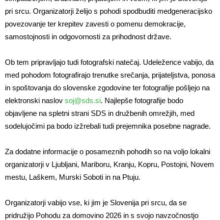
pri srcu. Organizatorji želijo s pohodi spodbuditi medgeneracijsko
povezovanje ter krepitev zavesti o pomenu demokracije,
samostojnosti in odgovornosti za prihodnost države.
Ob tem pripravljajo tudi fotografski natečaj. Udeležence vabijo, da
med pohodom fotografirajo trenutke srečanja, prijateljstva, ponosa
in spoštovanja do slovenske zgodovine ter fotografije pošljejo na
elektronski naslov
soj@sds.si
. Najlepše fotografije bodo
objavljene na spletni strani SDS in družbenih omrežjih, med
sodelujočimi pa bodo izžrebali tudi prejemnika posebne nagrade.
Za dodatne informacije o posameznih pohodih so na voljo lokalni
organizatorji v Ljubljani, Mariboru, Kranju, Kopru, Postojni, Novem
mestu, Laškem, Murski Soboti in na Ptuju.
Organizatorji vabijo vse, ki jim je Slovenija pri srcu, da se
pridružijo Pohodu za domovino 2026 in s svojo navzočnostjo