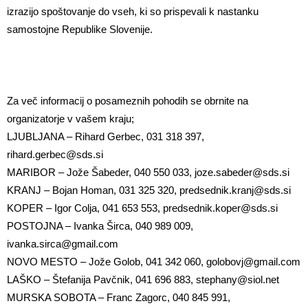
izrazijo spoštovanje do vseh, ki so prispevali k nastanku
samostojne Republike Slovenije.
Za več informacij o posameznih pohodih se obrnite na
organizatorje v vašem kraju;
LJUBLJANA – Rihard Gerbec, 031 318 397,
rihard.gerbec@sds.si
MARIBOR – Jože Šabeder, 040 550 033,
joze.sabeder@sds.si
KRANJ – Bojan Homan, 031 325 320,
predsednik.kranj@sds.si
KOPER – Igor Colja, 041 653 553,
predsednik.koper@sds.si
POSTOJNA – Ivanka Širca, 040 989 009,
ivanka.sirca@gmail.com
NOVO MESTO – Jože Golob, 041 342 060,
golobovj@gmail.com
LAŠKO – Štefanija Pavčnik, 041 696 883,
stephany@siol.net
MURSKA SOBOTA – Franc Zagorc, 040 845 991,