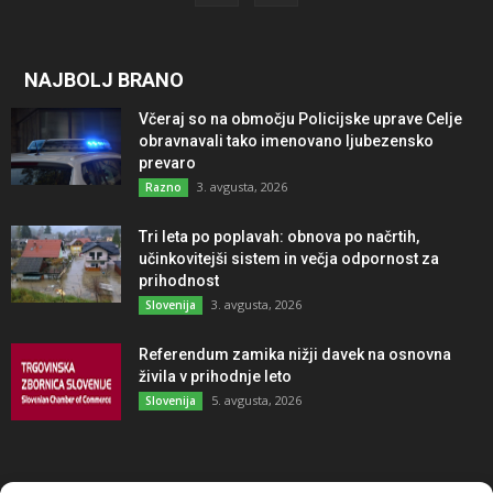
NAJBOLJ BRANO
Včeraj so na območju Policijske uprave Celje
obravnavali tako imenovano ljubezensko
prevaro
3. avgusta, 2026
Razno
Tri leta po poplavah: obnova po načrtih,
učinkovitejši sistem in večja odpornost za
prihodnost
3. avgusta, 2026
Slovenija
Referendum zamika nižji davek na osnovna
živila v prihodnje leto
5. avgusta, 2026
Slovenija