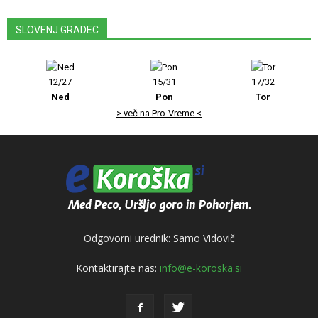
SLOVENJ GRADEC
12/27
15/31
17/32
Ned
Pon
Tor
> več na Pro-Vreme <
Odgovorni urednik: Samo Vidovič
Kontaktirajte nas:
info@e-koroska.si