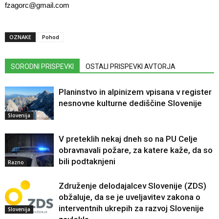
fzagorc@gmail.com
OZNAKE
Pohod
SORODNI PRISPEVKI
OSTALI PRISPEVKI AVTORJA
Planinstvo in alpinizem vpisana v register
nesnovne kulturne dediščine Slovenije
Slovenija
V preteklih nekaj dneh so na PU Celje
obravnavali požare, za katere kaže, da so
bili podtaknjeni
Razno
Združenje delodajalcev Slovenije (ZDS)
obžaluje, da se je uveljavitev zakona o
interventnih ukrepih za razvoj Slovenije
Slovenija