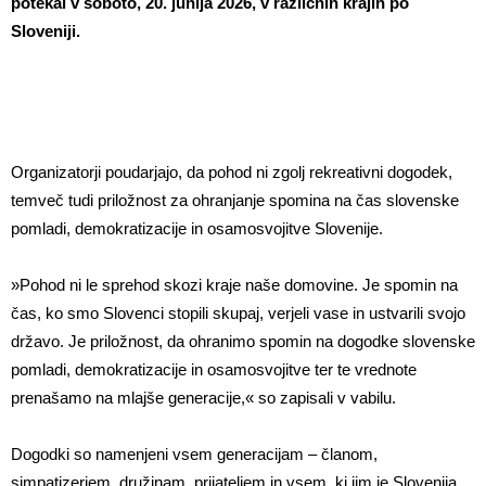
potekal v soboto, 20. junija 2026, v različnih krajih po
Sloveniji.
Organizatorji poudarjajo, da pohod ni zgolj rekreativni dogodek,
temveč tudi priložnost za ohranjanje spomina na čas slovenske
pomladi, demokratizacije in osamosvojitve Slovenije.
»Pohod ni le sprehod skozi kraje naše domovine. Je spomin na
čas, ko smo Slovenci stopili skupaj, verjeli vase in ustvarili svojo
državo. Je priložnost, da ohranimo spomin na dogodke slovenske
pomladi, demokratizacije in osamosvojitve ter te vrednote
prenašamo na mlajše generacije,« so zapisali v vabilu.
Dogodki so namenjeni vsem generacijam – članom,
simpatizerjem, družinam, prijateljem in vsem, ki jim je Slovenija