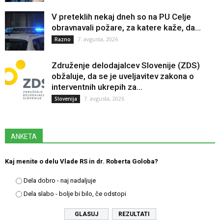
V preteklih nekaj dneh so na PU Celje
obravnavali požare, za katere kaže, da...
7. avgusta, 2026
Razno
Združenje delodajalcev Slovenije (ZDS)
obžaluje, da se je uveljavitev zakona o
interventnih ukrepih za...
7. avgusta, 2026
Slovenija
ANKETA
Kaj menite o delu Vlade RS in dr. Roberta Goloba?
Dela dobro - naj nadaljuje
Dela slabo - bolje bi bilo, če odstopi
REZULTATI