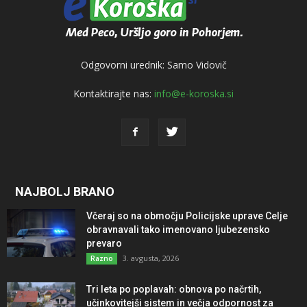
Odgovorni urednik: Samo Vidovič
Kontaktirajte nas:
info@e-koroska.si
NAJBOLJ BRANO
Včeraj so na območju Policijske uprave Celje
obravnavali tako imenovano ljubezensko
prevaro
3. avgusta, 2026
Razno
Tri leta po poplavah: obnova po načrtih,
učinkovitejši sistem in večja odpornost za