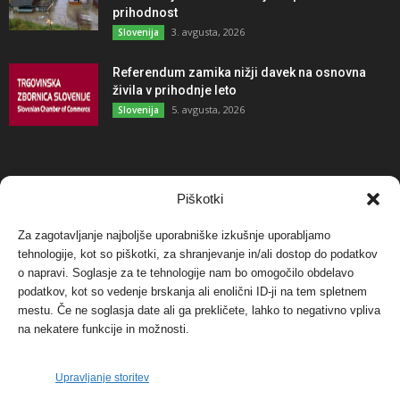
prihodnost
3. avgusta, 2026
Slovenija
Referendum zamika nižji davek na osnovna
živila v prihodnje leto
5. avgusta, 2026
Slovenija
NAJBOLJ KOMENTIRANO
Piškotki
Za zagotavljanje najboljše uporabniške izkušnje uporabljamo
Protest proti vetrnim elektrarnam na Ojstrici, v
tehnologije, kot so piškotki, za shranjevanje in/ali dostop do podatkov
svetu pa vedno bolj...
o napravi. Soglasje za te tehnologije nam bo omogočilo obdelavo
12. maja, 2017
Dogodki
podatkov, kot so vedenje brskanja ali enolični ID-ji na tem spletnem
mestu. Če ne soglasja date ali ga prekličete, lahko to negativno vpliva
Tožilstvo v Celovcu v korist elektrarnam
na nekatere funkcije in možnosti.
Verbund
29. januarja, 2018
Dogodki
Upravljanje storitev