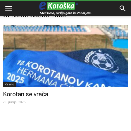
Domov
Oznake
Saško Taks
Oznaka: Saško Taks
Razno
Korotan se vrača
29. junija, 2025