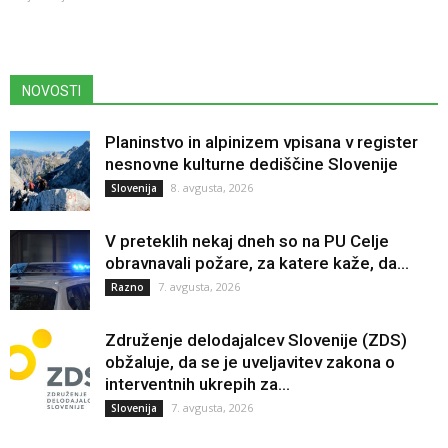
NOVOSTI
Planinstvo in alpinizem vpisana v register
nesnovne kulturne dediščine Slovenije
8. avgusta, 2026
Slovenija
V preteklih nekaj dneh so na PU Celje
obravnavali požare, za katere kaže, da...
7. avgusta, 2026
Razno
Združenje delodajalcev Slovenije (ZDS)
obžaluje, da se je uveljavitev zakona o
interventnih ukrepih za...
7. avgusta, 2026
Slovenija