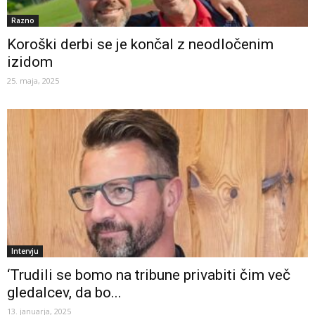
Razno
Koroški derbi se je končal z neodločenim
izidom
25. maja, 2025
Intervju
‘Trudili se bomo na tribune privabiti čim več
gledalcev, da bo...
13. januarja, 2025