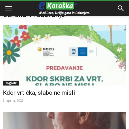
Domov
Oznake
Predavanje
Oznaka: Predavanje
Dogodki
Kdor vrtička, slabo ne misli
8. aprila, 2023