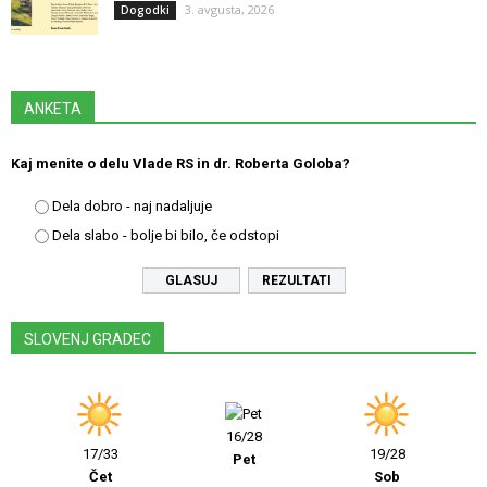
3. avgusta, 2026
Dogodki
ANKETA
Kaj menite o delu Vlade RS in dr. Roberta Goloba?
Dela dobro - naj nadaljuje
Dela slabo - bolje bi bilo, če odstopi
REZULTATI
SLOVENJ GRADEC
16/28
17/33
19/28
Pet
Čet
Sob