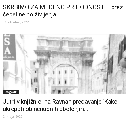
SKRBIMO ZA MEDENO PRIHODNOST – brez
čebel ne bo življenja
30. oktobra, 2022
Dogodki
Jutri v knjižnici na Ravnah predavanje ‘Kako
ukrepati ob nenadnih obolenjih...
2. maja, 2022