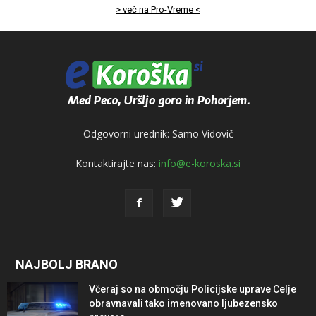
> več na Pro-Vreme <
Odgovorni urednik: Samo Vidovič
Kontaktirajte nas:
info@e-koroska.si
NAJBOLJ BRANO
Včeraj so na območju Policijske uprave Celje
obravnavali tako imenovano ljubezensko