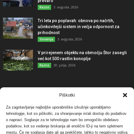
prevaro
3. avgusta, 2026
Razno
Tri leta po poplavah: obnova po načrtih,
učinkovitejši sistem in večja odpornost za
prihodnost
3. avgusta, 2026
Slovenija
V prirejenem objektu na območju Štor zasegli
več kot 500 rastlin konoplje
30. julija, 2026
Razno
NAJBOLJ KOMENTIRANO
Piškotki
Za zagotavljanje najboljše uporabniške izkušnje uporabljamo
Protest proti vetrnim elektrarnam na Ojstrici, v
tehnologije, kot so piškotki, za shranjevanje in/ali dostop do podatkov
svetu pa vedno bolj...
o napravi. Soglasje za te tehnologije nam bo omogočilo obdelavo
12. maja, 2017
Dogodki
podatkov, kot so vedenje brskanja ali enolični ID-ji na tem spletnem
mestu. Če ne soglasja date ali ga prekličete, lahko to negativno vpliva