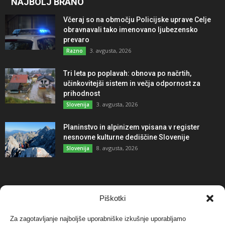
NAJBOLJ BRANO
Včeraj so na območju Policijske uprave Celje
obravnavali tako imenovano ljubezensko
prevaro
3. avgusta, 2026
Razno
Tri leta po poplavah: obnova po načrtih,
učinkovitejši sistem in večja odpornost za
prihodnost
3. avgusta, 2026
Slovenija
Planinstvo in alpinizem vpisana v register
nesnovne kulturne dediščine Slovenije
8. avgusta, 2026
Slovenija
NAJBOLJ KOMENTIRANO
Piškotki
Za zagotavljanje najboljše uporabniške izkušnje uporabljamo
Protest proti vetrnim elektrarnam na Ojstrici, v