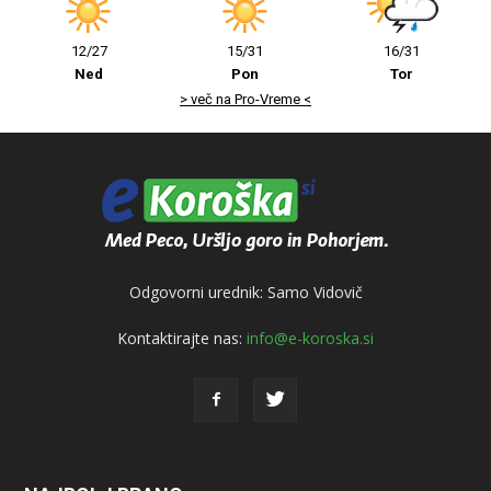
12/27
15/31
16/31
Ned
Pon
Tor
> več na Pro-Vreme <
Odgovorni urednik: Samo Vidovič
Kontaktirajte nas:
info@e-koroska.si