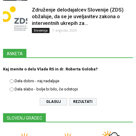
Združenje delodajalcev Slovenije (ZDS)
obžaluje, da se je uveljavitev zakona o
interventnih ukrepih za...
7. avgusta, 2026
Slovenija
ANKETA
Kaj menite o delu Vlade RS in dr. Roberta Goloba?
Dela dobro - naj nadaljuje
Dela slabo - bolje bi bilo, če odstopi
REZULTATI
SLOVENJ GRADEC