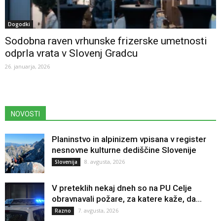
Dogodki
Sodobna raven vrhunske frizerske umetnosti
odprla vrata v Slovenj Gradcu
26. januarja, 2026
NOVOSTI
Planinstvo in alpinizem vpisana v register
nesnovne kulturne dediščine Slovenije
8. avgusta, 2026
Slovenija
V preteklih nekaj dneh so na PU Celje
obravnavali požare, za katere kaže, da...
7. avgusta, 2026
Razno