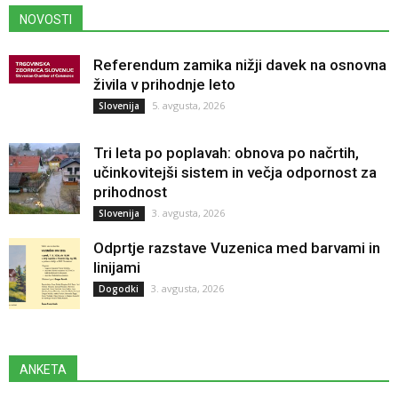
NOVOSTI
Referendum zamika nižji davek na osnovna
živila v prihodnje leto
5. avgusta, 2026
Slovenija
Tri leta po poplavah: obnova po načrtih,
učinkovitejši sistem in večja odpornost za
prihodnost
3. avgusta, 2026
Slovenija
Odprtje razstave Vuzenica med barvami in
linijami
3. avgusta, 2026
Dogodki
ANKETA