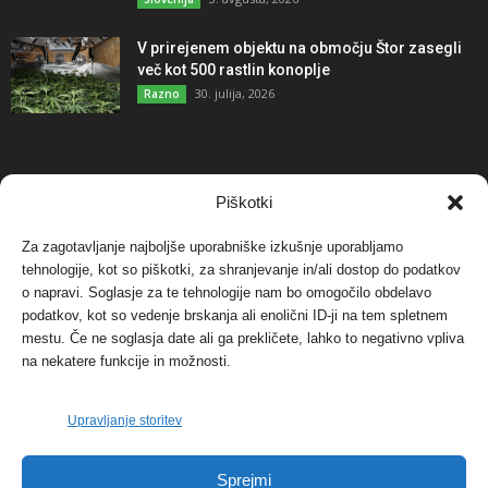
V prirejenem objektu na območju Štor zasegli
več kot 500 rastlin konoplje
30. julija, 2026
Razno
NAJBOLJ KOMENTIRANO
Piškotki
Za zagotavljanje najboljše uporabniške izkušnje uporabljamo
Protest proti vetrnim elektrarnam na Ojstrici, v
tehnologije, kot so piškotki, za shranjevanje in/ali dostop do podatkov
svetu pa vedno bolj...
o napravi. Soglasje za te tehnologije nam bo omogočilo obdelavo
12. maja, 2017
Dogodki
podatkov, kot so vedenje brskanja ali enolični ID-ji na tem spletnem
mestu. Če ne soglasja date ali ga prekličete, lahko to negativno vpliva
Tožilstvo v Celovcu v korist elektrarnam
na nekatere funkcije in možnosti.
Verbund
29. januarja, 2018
Dogodki
Upravljanje storitev
FOTO: Razstava cvetličarskega mojstra Andreja
Sprejmi
Rusa