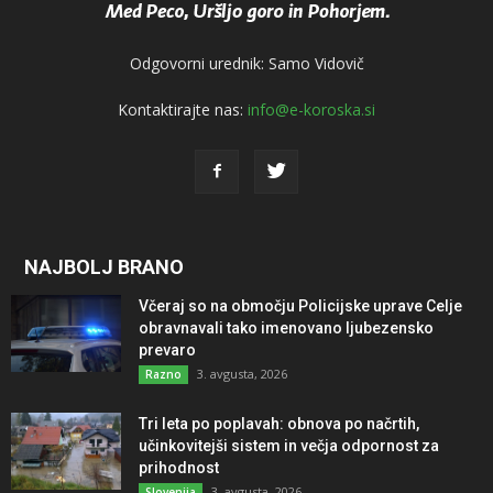
Odgovorni urednik: Samo Vidovič
Kontaktirajte nas:
info@e-koroska.si
NAJBOLJ BRANO
Včeraj so na območju Policijske uprave Celje
obravnavali tako imenovano ljubezensko
prevaro
3. avgusta, 2026
Razno
Tri leta po poplavah: obnova po načrtih,
učinkovitejši sistem in večja odpornost za
prihodnost
3. avgusta, 2026
Slovenija