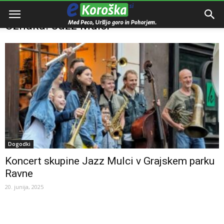
Domov
Oznake
Jazz Mulci
Oznaka: Jazz Mulci
Dogodki
Koncert skupine Jazz Mulci v Grajskem parku
Ravne
20. junija, 2025