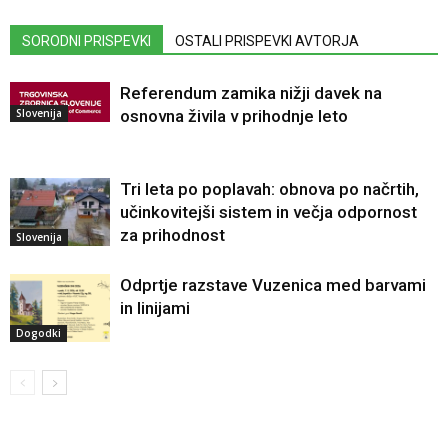
SORODNI PRISPEVKI
OSTALI PRISPEVKI AVTORJA
Referendum zamika nižji davek na
Slovenija
osnovna živila v prihodnje leto
Tri leta po poplavah: obnova po načrtih,
učinkovitejši sistem in večja odpornost
za prihodnost
Slovenija
Odprtje razstave Vuzenica med barvami
in linijami
Dogodki