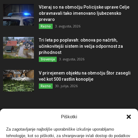
Včeraj so na območju Policijske uprave Celje
obravnavali tako imenovano ljubezensko
prevaro
3. avgusta, 2026
Razno
Tri leta po poplavah: obnova po načrtih,
učinkovitejši sistem in večja odpornost za
prihodnost
3. avgusta, 2026
Slovenija
V prirejenem objektu na območju Štor zasegli
več kot 500 rastlin konoplje
30. julija, 2026
Razno
NAJBOLJ KOMENTIRANO
Piškotki
Za zagotavljanje najboljše uporabniške izkušnje uporabljamo
Protest proti vetrnim elektrarnam na Ojstrici, v
svetu pa vedno bolj...
tehnologije, kot so piškotki, za shranjevanje in/ali dostop do podatkov