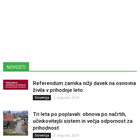
NOVOSTI
Referendum zamika nižji davek na osnovna
živila v prihodnje leto
5. avgusta, 2026
Slovenija
Tri leta po poplavah: obnova po načrtih,
učinkovitejši sistem in večja odpornost za
prihodnost
3. avgusta, 2026
Slovenija