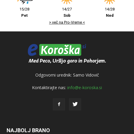
15/28
14/27
14/28
Pet
Sob
Ned
> več na Pro-Vreme <
Odgovorni urednik: Samo Vidovič
Kontaktirajte nas:
info@e-koroska.si
NAJBOLJ BRANO