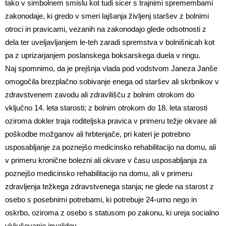
tako v simbolnem smislu kot tudi sicer s trajnimi spremembami
zakonodaje, ki gredo v smeri lajšanja življenj staršev z bolnimi
otroci in pravicami, vezanih na zakonodajo glede odsotnosti z
dela ter uveljavljanjem le-teh zaradi spremstva v bolnišnicah kot
pa z uprizarjanjem poslanskega boksarskega duela v ringu.
Naj spomnimo, da je prejšnja vlada pod vodstvom Janeza Janše
omogočila brezplačno sobivanje enega od staršev ali skrbnikov v
zdravstvenem zavodu ali zdravilišču z bolnim otrokom do
vključno 14. leta starosti; z bolnim otrokom do 18. leta starosti
oziroma dokler traja roditeljska pravica v primeru težje okvare ali
poškodbe možganov ali hrbtenjače, pri kateri je potrebno
usposabljanje za poznejšo medicinsko rehabilitacijo na domu, ali
v primeru kronične bolezni ali okvare v času usposabljanja za
poznejšo medicinsko rehabilitacijo na domu, ali v primeru
zdravljenja težkega zdravstvenega stanja; ne glede na starost z
osebo s posebnimi potrebami, ki potrebuje 24-urno nego in
oskrbo, oziroma z osebo s statusom po zakonu, ki ureja socialno
vključevanje invalidov.