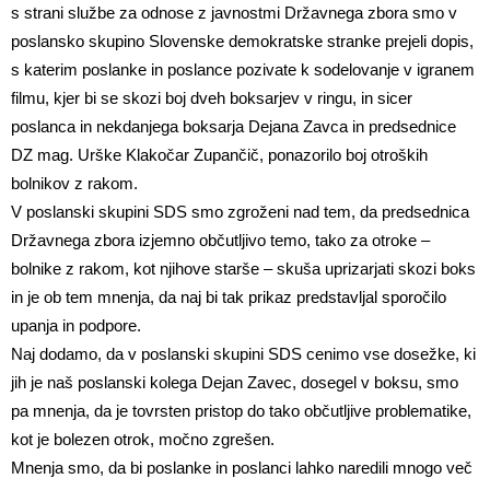
s strani službe za odnose z javnostmi Državnega zbora smo v
poslansko skupino Slovenske demokratske stranke prejeli dopis,
s katerim poslanke in poslance pozivate k sodelovanje v igranem
filmu, kjer bi se skozi boj dveh boksarjev v ringu, in sicer
poslanca in nekdanjega boksarja Dejana Zavca in predsednice
DZ mag. Urške Klakočar Zupančič, ponazorilo boj otroških
bolnikov z rakom.
V poslanski skupini SDS smo zgroženi nad tem, da predsednica
Državnega zbora izjemno občutljivo temo, tako za otroke –
bolnike z rakom, kot njihove starše – skuša uprizarjati skozi boks
in je ob tem mnenja, da naj bi tak prikaz predstavljal sporočilo
upanja in podpore.
Naj dodamo, da v poslanski skupini SDS cenimo vse dosežke, ki
jih je naš poslanski kolega Dejan Zavec, dosegel v boksu, smo
pa mnenja, da je tovrsten pristop do tako občutljive problematike,
kot je bolezen otrok, močno zgrešen.
Mnenja smo, da bi poslanke in poslanci lahko naredili mnogo več