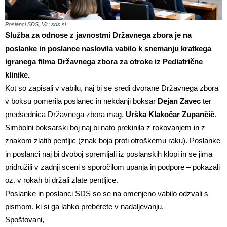
Poslanci SDS, Vir: sds.si
Služba za odnose z javnostmi Državnega zbora je na
poslanke in poslance naslovila vabilo k snemanju kratkega
igranega filma Državnega zbora za otroke iz Pediatrične
klinike.
Kot so zapisali v vabilu, naj bi se sredi dvorane Državnega zbora
v boksu pomerila poslanec in nekdanji boksar
Dejan Zavec
ter
predsednica Državnega zbora mag.
Urška Klakočar Zupančič
.
Simbolni boksarski boj naj bi nato prekinila z rokovanjem in z
znakom zlatih pentljic (znak boja proti otroškemu raku). Poslanke
in poslanci naj bi dvoboj spremljali iz poslanskih klopi in se jima
pridružili v zadnji sceni s sporočilom upanja in podpore – pokazali
oz. v rokah bi držali zlate pentljice.
Poslanke in poslanci SDS so se na omenjeno vabilo odzvali s
pismom, ki si ga lahko preberete v nadaljevanju.
Spoštovani,