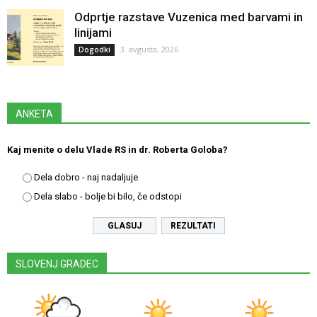
Odprtje razstave Vuzenica med barvami in
linijami
3. avgusta, 2026
Dogodki
ANKETA
Kaj menite o delu Vlade RS in dr. Roberta Goloba?
Dela dobro - naj nadaljuje
Dela slabo - bolje bi bilo, če odstopi
REZULTATI
SLOVENJ GRADEC