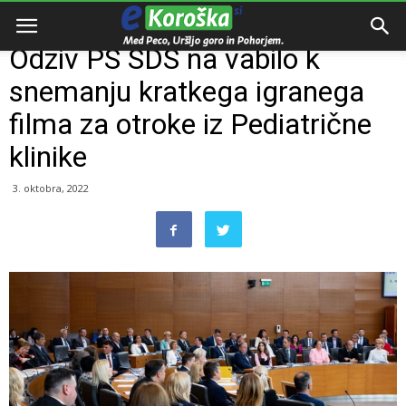
Domov
Slovenija
Odziv PS SDS na vabilo k
snemanju kratkega igranega
filma za otroke iz Pediatrične
klinike
3. oktobra, 2022