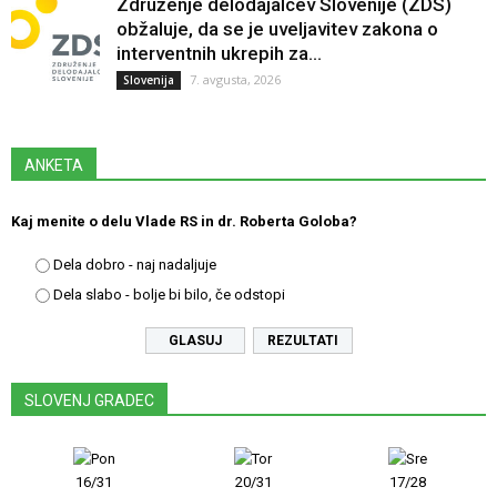
Združenje delodajalcev Slovenije (ZDS)
obžaluje, da se je uveljavitev zakona o
interventnih ukrepih za...
7. avgusta, 2026
Slovenija
ANKETA
Kaj menite o delu Vlade RS in dr. Roberta Goloba?
Dela dobro - naj nadaljuje
Dela slabo - bolje bi bilo, če odstopi
REZULTATI
SLOVENJ GRADEC
16/31
20/31
17/28