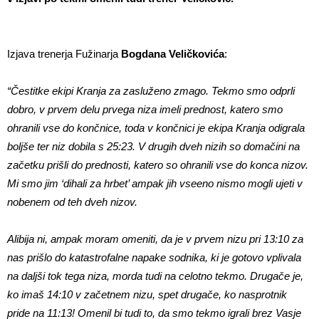
Izjava trenerja Fužinarja
Bogdana Veličkovića
:
“Čestitke ekipi Kranja za zasluženo zmago. Tekmo smo odprli
dobro, v prvem delu prvega niza imeli prednost, katero smo
ohranili vse do končnice, toda v končnici je ekipa Kranja odigrala
boljše ter niz dobila s 25:23. V drugih dveh nizih so domačini na
začetku prišli do prednosti, katero so ohranili vse do konca nizov.
Mi smo jim ‘dihali za hrbet’ ampak jih vseeno nismo mogli ujeti v
nobenem od teh dveh nizov.
Alibija ni, ampak moram omeniti, da je v prvem nizu pri 13:10 za
nas prišlo do katastrofalne napake sodnika, ki je gotovo vplivala
na daljši tok tega niza, morda tudi na celotno tekmo. Drugače je,
ko imaš 14:10 v začetnem nizu, spet drugače, ko nasprotnik
pride na 11:13! Omenil bi tudi to, da smo tekmo igrali brez Vasje