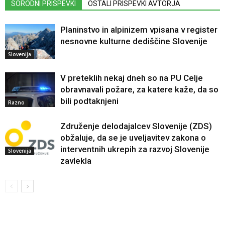
SORODNI PRISPEVKI
OSTALI PRISPEVKI AVTORJA
Planinstvo in alpinizem vpisana v register
nesnovne kulturne dediščine Slovenije
Slovenija
V preteklih nekaj dneh so na PU Celje
obravnavali požare, za katere kaže, da so
bili podtaknjeni
Razno
Združenje delodajalcev Slovenije (ZDS)
obžaluje, da se je uveljavitev zakona o
interventnih ukrepih za razvoj Slovenije
Slovenija
zavlekla