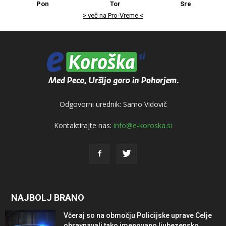
Pon
Tor
Sre
> več na Pro-Vreme <
Odgovorni urednik: Samo Vidovič
Kontaktirajte nas:
info@e-koroska.si
NAJBOLJ BRANO
Včeraj so na območju Policijske uprave Celje
obravnavali tako imenovano ljubezensko