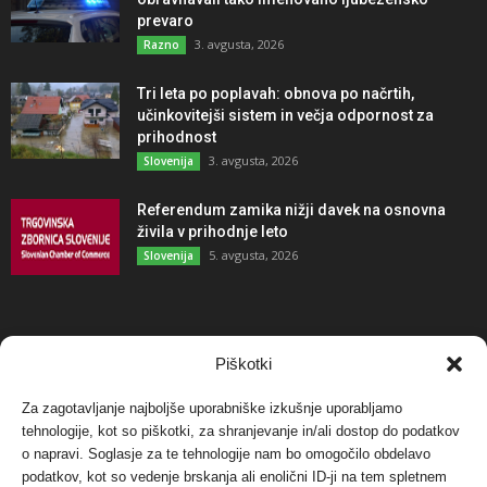
prevaro
3. avgusta, 2026
Razno
Tri leta po poplavah: obnova po načrtih,
učinkovitejši sistem in večja odpornost za
prihodnost
3. avgusta, 2026
Slovenija
Referendum zamika nižji davek na osnovna
živila v prihodnje leto
5. avgusta, 2026
Slovenija
NAJBOLJ KOMENTIRANO
Piškotki
Za zagotavljanje najboljše uporabniške izkušnje uporabljamo
Protest proti vetrnim elektrarnam na Ojstrici, v
tehnologije, kot so piškotki, za shranjevanje in/ali dostop do podatkov
svetu pa vedno bolj...
o napravi. Soglasje za te tehnologije nam bo omogočilo obdelavo
12. maja, 2017
Dogodki
podatkov, kot so vedenje brskanja ali enolični ID-ji na tem spletnem