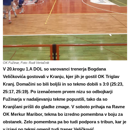
OK Fužinar, Foto: Rudi Vertačnik
V 20.krogu 1.A DOL so varovanci trenerja Bogdana
Veličkovića gostovali v Kranju, kjer jih je gostil OK Triglav
Kranj. Domačini so bili boljši in so tekmo dobili s 3:0 (25:23,
25:17, 25:19). Po izenačenem prvem nizu so odbojkarji
Fužinarja v nadaljevanju tekme popustili, tako da so
Kranjčani prišli do gladke zmage. V soboto prihaja na Ravne
OK Merkur Maribor, tekma bo izredno pomembna v boju za
obstanek. Zelo pomembna pa bo tudi podpora s tribun, kar je
v izjavi po tekmi omenil tudi trener Veličković.