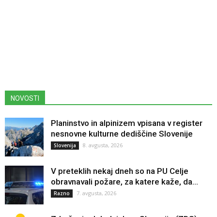
NOVOSTI
Planinstvo in alpinizem vpisana v register
nesnovne kulturne dediščine Slovenije
8. avgusta, 2026
Slovenija
V preteklih nekaj dneh so na PU Celje
obravnavali požare, za katere kaže, da...
7. avgusta, 2026
Razno