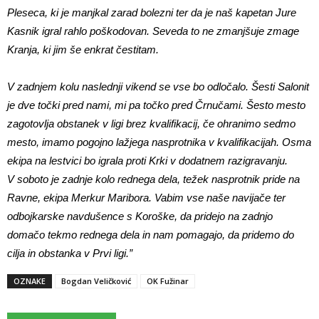
Pleseca, ki je manjkal zarad bolezni ter da je naš kapetan Jure
Kasnik igral rahlo poškodovan. Seveda to ne zmanjšuje zmage
Kranja, ki jim še enkrat čestitam.
V zadnjem kolu naslednji vikend se vse bo odločalo. Šesti Salonit
je dve točki pred nami, mi pa točko pred Črnučami. Šesto mesto
zagotovlja obstanek v ligi brez kvalifikacij, če ohranimo sedmo
mesto, imamo pogojno lažjega nasprotnika v kvalifikacijah. Osma
ekipa na lestvici bo igrala proti Krki v dodatnem razigravanju.
V soboto je zadnje kolo rednega dela, težek nasprotnik pride na
Ravne, ekipa Merkur Maribora. Vabim vse naše navijače ter
odbojkarske navdušence s Koroške, da pridejo na zadnjo
domačo tekmo rednega dela in nam pomagajo, da pridemo do
cilja in obstanka v Prvi ligi.”
OZNAKE
Bogdan Veličković
OK Fužinar