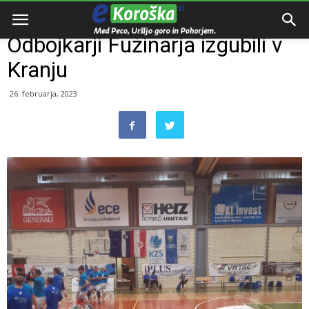
Domov
Razno
Odbojkarji Fužinarja izgubili v
Kranju
26. februarja, 2023