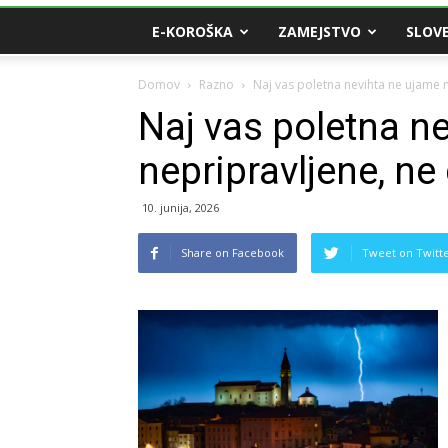
E-KOROŠKA
ZAMEJSTVO
SLOVE
Domov
Razno
Naj vas poletna nevihta ne ujame
Naj vas poletna n
nepripravljene, n
10. junija, 2026
Share on Facebook
Tweet on Twitt