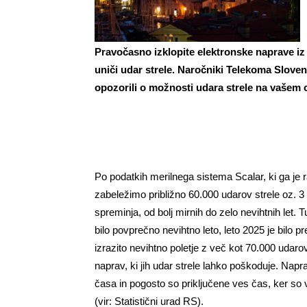
Pravočasno izklopite elektronske naprave iz 
uniči udar strele. Naročniki Telekoma Sloveni
opozorili o možnosti udara strele na vašem
Po podatkih merilnega sistema Scalar, ki ga je ra
zabeležimo približno 60.000 udarov strele oz. 3 
spreminja, od bolj mirnih do zelo nevihtnih let. Tu
bilo povprečno nevihtno leto, leto 2025 je bilo p
izrazito nevihtno poletje z več kot 70.000 uda
naprav, ki jih udar strele lahko poškoduje. Napra
časa in pogosto so priključene ves čas, ker so v
(vir: Statistični urad RS).