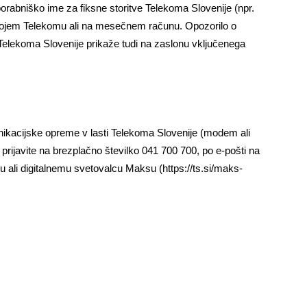
orabniško ime za fiksne storitve Telekoma Slovenije (npr.
ojem Telekomu ali na mesečnem računu. Opozorilo o
 Telekoma Slovenije prikaže tudi na zaslonu vključenega
unikacijske opreme v lasti Telekoma Slovenije (modem ali
ijavite na brezplačno številko 041 700 700, po e-pošti na
 ali digitalnemu svetovalcu Maksu (https://ts.si/maks-