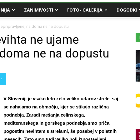
NIJA
ZANIMIVOSTI
FOTO- GALERIJA
DOGODKI
 nepripravljene, ne doma ne na dopustu
evihta ne ujame
e doma ne na dopustu
er
V Sloveniji je vsako leto zelo veliko udarov strele, saj
se nahajamo na območju, kjer se stikajo različna
podnebja. Zaradi mešanja celinskega,
mediteranskega in gorskega podnebja smo priča
pogostim nevihtam s strelami, še posebej v poletnih
mesecih. Zato smo tudi veliko bolj izpostavljeni