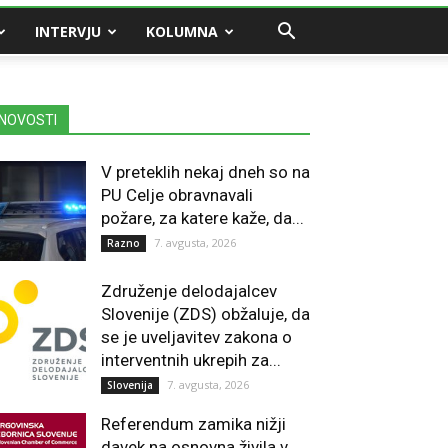
INTERVJU
KOLUMNA
NOVOSTI
V preteklih nekaj dneh so na
PU Celje obravnavali
požare, za katere kaže, da...
7. avgusta, 2026
Razno
Združenje delodajalcev
Slovenije (ZDS) obžaluje, da
se je uveljavitev zakona o
interventnih ukrepih za...
7. avgusta, 2026
Slovenija
Referendum zamika nižji
davek na osnovna živila v