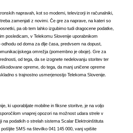
onskih napravah, kot so modemi, televizorji in računalniki,
 treba zamenjati z novimi. Če gre za naprave, na kateri so
o posnetki, pa ob tem lahko izgubimo tudi dragocene podatke,
jetnim posledicam, v Telekomu Slovenije uporabnikom
ob odhodu od doma za dlje časa, predvsem na dopust,
iz komunikacijskega omrežja (pomembno je oboje). Gre za
prednosti, od tega, da se izognete nedelovanju storitev ter
poškodovane opreme, do tega, da manj uničene opreme
 skladno s trajnostno usmerjenostjo Telekoma Slovenije.
, ki uporabljate mobilne in fiksne storitve, je na voljo
-sporočilom vnaprej opozori na možnost udara strele v
lji na podatkih o strelah sistema Scalar Elektroinštituta
m pošljite SMS na številko 041 145 000, vanj vpišite