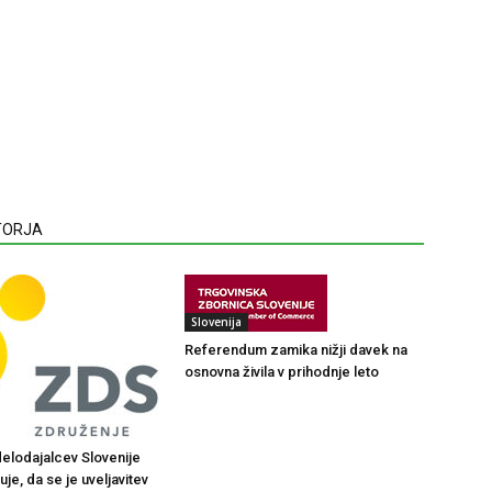
VTORJA
Slovenija
Referendum zamika nižji davek na
osnovna živila v prihodnje leto
elodajalcev Slovenije
je, da se je uveljavitev