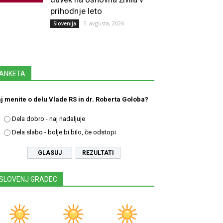
prihodnje leto
5. avgusta, 2026
Slovenija
ANKETA
j menite o delu Vlade RS in dr. Roberta Goloba?
Dela dobro - naj nadaljuje
Dela slabo - bolje bi bilo, če odstopi
REZULTATI
SLOVENJ GRADEC