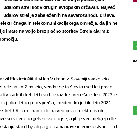
udarom strel kot v drugih evropskih državah. Največ
udarov strel je zabeleženih na severozahodu države.
električnega in telekomunikacijskega omrežja, da jih ne
je imate na voljo brezplačno storitev Strela alarm z
 območju.
Ka
zvil Elektroinštitut Milan Vidmar, v Sloveniji vsako leto
strele na km2 na leto, vendar se to število med leti precej
di v zadnjih treh letih so bile razlike precejšnje: leto 2023 je
recej blizu letnega povprečja, medtem ko je bilo leto 2024
rov strel. Ob tem imamo doma vedno več elektronskih
ve so sicer energetsko varčnejše, a jih je več, delujejo dlje
 stanju stand-by ali pa gre za naprave interneta stvari – IoT