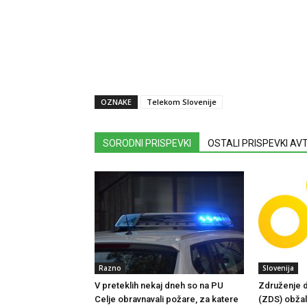
OZNAKE
Telekom Slovenije
SORODNI PRISPEVKI
OSTALI PRISPEVKI A
Razno
Slovenija
V preteklih nekaj dneh so na PU
Združenje d
Celje obravnavali požare, za katere
(ZDS) obžalu