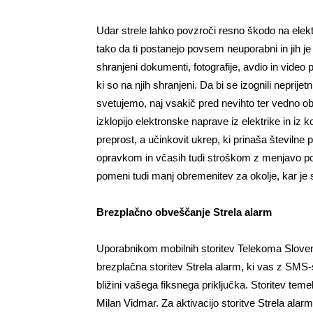
Udar strele lahko povzroči resno škodo na elektr
tako da ti postanejo povsem neuporabni in jih je
shranjeni dokumenti, fotografije, avdio in vide
ki so na njih shranjeni. Da bi se izognili nepri
svetujemo, naj vsakič pred nevihto ter vedno 
izklopijo elektronske naprave iz elektrike in 
preprost, a učinkovit ukrep, ki prinaša številne 
opravkom in včasih tudi stroškom z menjavo 
pomeni tudi manj obremenitev za okolje, kar je
Brezplačno obveščanje Strela alarm
Uporabnikom mobilnih storitev Telekoma Slovenije
brezplačna storitev Strela alarm, ki vas z SMS
bližini vašega fiksnega priključka. Storitev teme
Milan Vidmar. Za aktivacijo storitve Strela alar