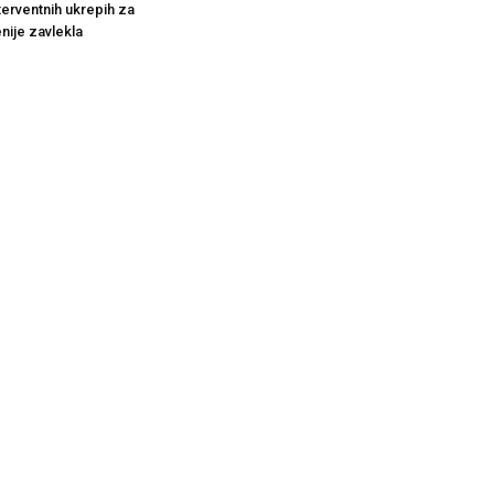
terventnih ukrepih za
nije zavlekla