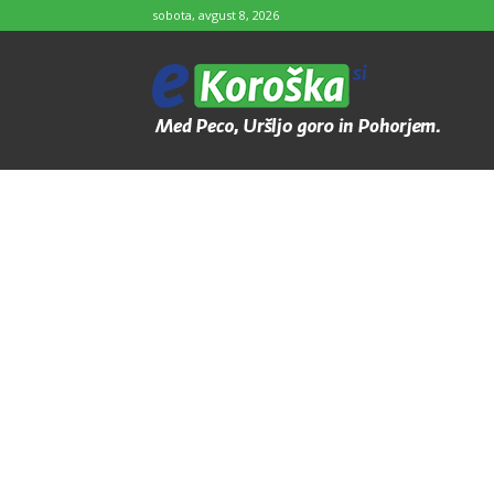
sobota, avgust 8, 2026
e-
Koroška