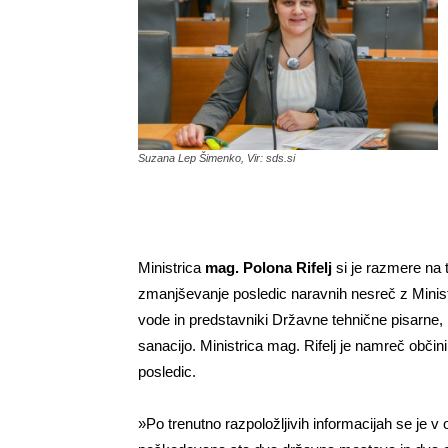
Suzana Lep Šimenko, Vir: sds.si
Ministrica
mag. Polona Rifelj
si je razmere na 
zmanjševanje posledic naravnih nesreč z Ministr
vode in predstavniki Državne tehnične pisarne, k
sanacijo. Ministrica mag. Rifelj je namreč občin
posledic.
»Po trenutno razpoložljivih informacijah se je v 