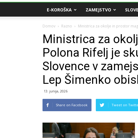
E-KOROŠKA
ZAMEJSTVO
SLOVE
Domov
Razno
Ministrica za okolje in prostor mag.
Ministrica za okol
Polona Rifelj je sk
Slovence v zamejs
Lep Šimenko obisk
13. junija, 2026
Share on Facebook
Tweet on Twitt