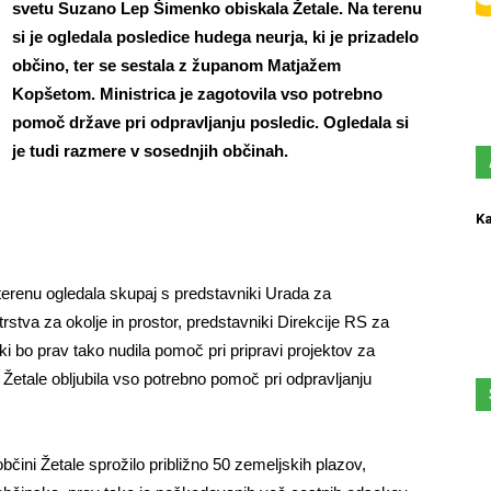
svetu Suzano Lep Šimenko obiskala Žetale. Na terenu
si je ogledala posledice hudega neurja, ki je prizadelo
občino, ter se sestala z županom Matjažem
Kopšetom. Ministrica je zagotovila vso potrebno
pomoč države pri odpravljanju posledic. Ogledala si
je tudi razmere v sosednjih občinah.
Ka
terenu ogledala skupaj s predstavniki Urada za
stva za okolje in prostor, predstavniki Direkcije RS za
i bo prav tako nudila pomoč pri pripravi projektov za
i Žetale obljubila vso potrebno pomoč pri odpravljanju
občini Žetale sprožilo približno 50 zemeljskih plazov,