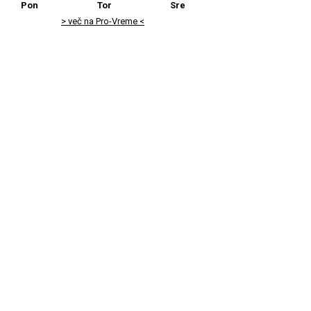
Pon
Tor
Sre
> več na Pro-Vreme <