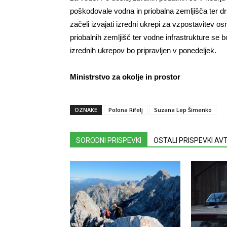
poškodovale vodna in priobalna zemljišča ter dr
začeli izvajati izredni ukrepi za vzpostavitev 
priobalnih zemljišč ter vodne infrastrukture s
izrednih ukrepov bo pripravljen v ponedeljek.
Ministrstvo za okolje in prostor
OZNAKE
Polona Rifelj
Suzana Lep Šimenko
SORODNI PRISPEVKI
OSTALI PRISPEVKI A