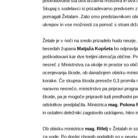
poškodovana sta dva državna mostova in dva o
Skupaj s sodelavci si prizadevamo predvsem za
pomagali Žetalam. Zato smo predstavnikom obči
ukrepov in vse možnosti za pomoč s strani držav
Žetale je v noči na sredo prizadelo hudo neurje,
besedah župana
Matjaža Kopšeta
bo odpravlja
poškodovani kar dve tretjini območja občine. P
nesreč z Ministrstva za okolje in prostor so obči
ocenjevanja škode, ob današnjem obisku ministri
korake. Če skupna škoda preseže 0,3 promila n
naravno nesrečo, ministrstvo pa pripravi progra
škode, pa je mogoče pripraviti tudi predhodni p
odstotkov predplačila. Ministrica
mag. Polona R
in ostalimi deležniki zagotovilo usklajeno, hitro 
Ob obisku ministrice
mag. Rifelj
v Žetalah in so
za vode. Po doslej zbranih podatkih so v neurju 