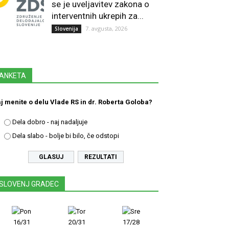
se je uveljavitev zakona o
interventnih ukrepih za...
7. avgusta, 2026
Slovenija
ANKETA
j menite o delu Vlade RS in dr. Roberta Goloba?
Dela dobro - naj nadaljuje
Dela slabo - bolje bi bilo, če odstopi
REZULTATI
SLOVENJ GRADEC
16/31
20/31
17/28