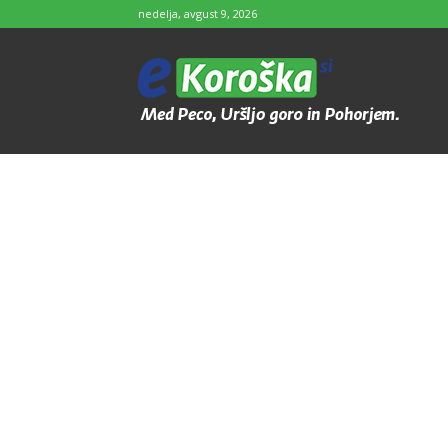
nedelja, avgust 9, 2026
e-
Koroška