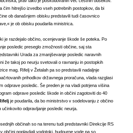
bčinska, prav tako je poškodovanih več cestnih odsekov.
 čim hitrejšo izvedbo vseh potrebnih postopkov, da bi
ne ob današnjem obisku predstavili tudi časovnico
e,« je ob obisku poudarila ministrica.
 ki je razdejalo občino, ocenjevanje škode še poteka. Po
nje posledic preseglo zmožnosti občine, saj sta
redstavniki Urada za zmanjševanje posledic naravnih
ni že takoj po neurju svetovali o ravnanju in postopkih
ce mag. Rifelj v Žetalah pa so predstavili nadaljnje
ačrtovanih prihodkov državnega proračuna, vlada razglasi
m odprave posledic. Še preden je na vladi potrjena višina
rogram odprave posledic škode in občini zagotoviti do 40
ifelj
je poudarila, da bo ministrstvo v sodelovanju z občino
in učinkovito odpravljanje posledic neurja.
sednjih občinah so na terenu tudi predstavniki Direkcije RS
v občini poplavljali vodotoki, hudourne vode pa so