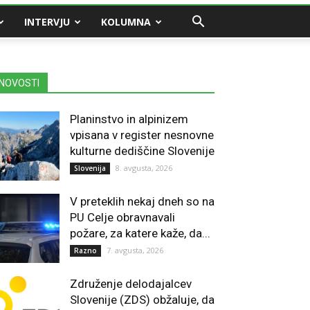
INTERVJU
KOLUMNA
NOVOSTI
Planinstvo in alpinizem
vpisana v register nesnovne
kulturne dediščine Slovenije
8. avgusta, 2026
Slovenija
V preteklih nekaj dneh so na
PU Celje obravnavali
požare, za katere kaže, da...
7. avgusta, 2026
Razno
Združenje delodajalcev
Slovenije (ZDS) obžaluje, da