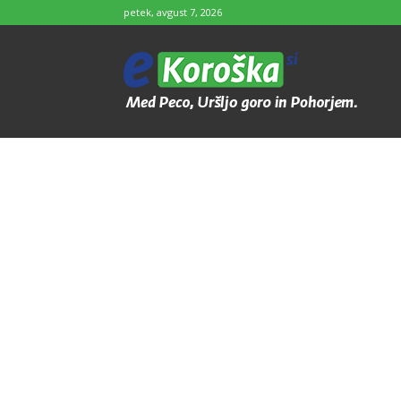
petek, avgust 7, 2026
e-
Koroška