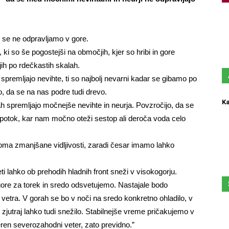
 se ne odpravljamo v gore.
, ki so še pogostejši na območjih, kjer so hribi in gore
ih po rdečkastih skalah.
 spremljajo nevihte, ti so najbolj nevarni kadar se gibamo po
o, da se na nas podre tudi drevo.
Ka
rah spremljajo močnejše nevihte in neurja. Povzročijo, da se
 potok, kar nam močno oteži sestop ali deroča voda celo
roma zmanjšane vidljivosti, zaradi česar imamo lahko
ti lahko ob prehodih hladnih front sneži v visokogorju.
ore za torek in sredo odsvetujemo. Nastajale bodo
 vetra. V gorah se bo v noči na sredo konkretno ohladilo, v
jutraj lahko tudi snežilo. Stabilnejše vreme pričakujemo v
meren severozahodni veter, zato previdno.”