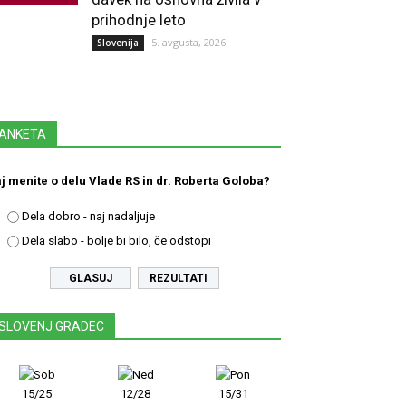
prihodnje leto
5. avgusta, 2026
Slovenija
ANKETA
j menite o delu Vlade RS in dr. Roberta Goloba?
Dela dobro - naj nadaljuje
Dela slabo - bolje bi bilo, če odstopi
REZULTATI
SLOVENJ GRADEC
15/25
12/28
15/31