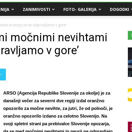
NIJA
ZANIMIVOSTI
FOTO- GALERIJA
DOGODKI
ami in neurji se ne odpravljamo v gore’
i močnimi nevihtami
pravljamo v gore’
er
ARSO (Agencija Republike Slovenije za okolje) je za
današnji večer za severni dve regiji izdal oranžno
opozorilo za močne nevihte, za jutri, že od polnoči, je
oranžno opozorilo izdano za celotno Slovenijo. Na
svoji spletni strani pa prebivalce Slovenije opozarja,
da se med močnimi nevihtami in neurji ne odpravljajo