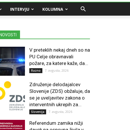
INTERVJU
KOLUMNA
NOVOSTI
V preteklih nekaj dneh so na
PU Celje obravnavali
požare, za katere kaže, da...
7. avgusta, 2026
Razno
Združenje delodajalcev
Slovenije (ZDS) obžaluje, da
se je uveljavitev zakona o
interventnih ukrepih za...
7. avgusta, 2026
Slovenija
Referendum zamika nižji
davek na osnovna živila v