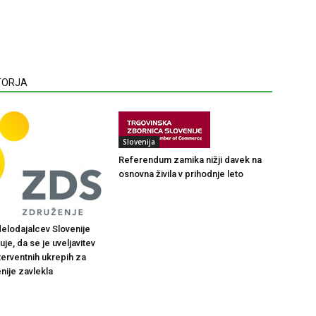
VTORJA
Slovenija
Referendum zamika nižji davek na
osnovna živila v prihodnje leto
elodajalcev Slovenije
je, da se je uveljavitev
terventnih ukrepih za
nije zavlekla