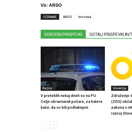
Vir: ARSO
OZNAKE
ARSO
koroska
SORODNI PRISPEVKI
OSTALI PRISPEVKI A
Razno
Slovenija
V preteklih nekaj dneh so na PU
Združenje d
Celje obravnavali požare, za katere
(ZDS) obžalu
kaže, da so bili podtaknjeni
zakona o in
razvoj Slove