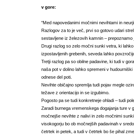
v gore:
“Med napovedanimi močnimi nevihtami in neurji
Razlogov za to je več, prvi so gotovo udari strel
sestavljene iz železovih kamnin – prepoznamo j
Drugi razlog so zelo močni sunki vetra, ki lahko
izpostavljenih grebenih, seveda lahko povzročij
Tretji razlog pa so obilne padavine, ki tudi v go
naša pot v dolino lahko spremeni v hudourniški
odnese del poti.
Nevihte običajno spremlja tudi pojav megle ozi
težave z orientacijo in se izgubimo.
Pogosto pa se tudi konkretneje ohladi – tudi pole
Zaradi burnega vremenskega dogajanja ture v g
močnejše nevihte z nalivi in zelo močnimi sunki
visokogorju bo ob močnejših padavinah v sredo z
četrtek in petek, a tudi v četrtek bo še pihal z