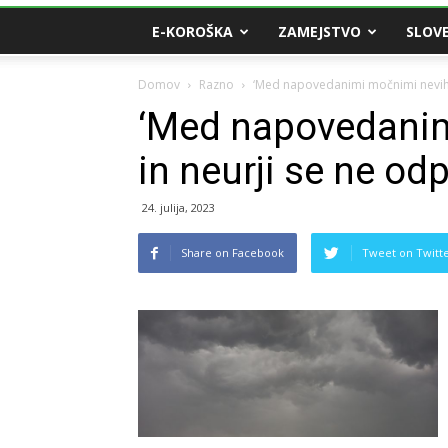
E-KOROŠKA
ZAMEJSTVO
SLOVE
Domov
Razno
‘Med napovedanimi močnimi neviht
‘Med napovedanim
in neurji se ne od
24. julija, 2023
Share on Facebook
Tweet on Twitt