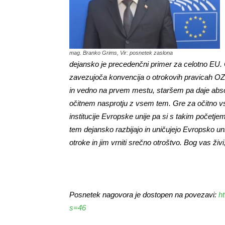
mag. Branko Grims, Vir: posnetek zaslona
dejansko je precedenčni primer za celotno EU. Čl
zavezujoča konvencija o otrokovih pravicah OZN. 
in vedno na prvem mestu, staršem pa daje absolu
očitnem nasprotju z vsem tem. Gre za očitno vsi
institucije Evropske unije pa si s takim početjem 
tem dejansko razbijajo in uničujejo Evropsko uni
otroke in jim vrniti srečno otroštvo. Bog vas ži
Posnetek nagovora je dostopen na povezavi:
h
s=46