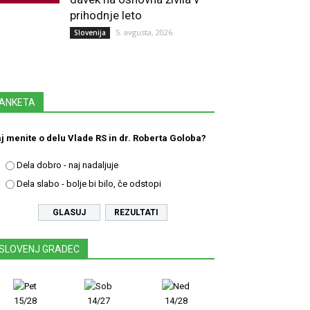
prihodnje leto
5. avgusta, 2026
Slovenija
ANKETA
j menite o delu Vlade RS in dr. Roberta Goloba?
Dela dobro - naj nadaljuje
Dela slabo - bolje bi bilo, če odstopi
REZULTATI
SLOVENJ GRADEC
15/28
14/27
14/28