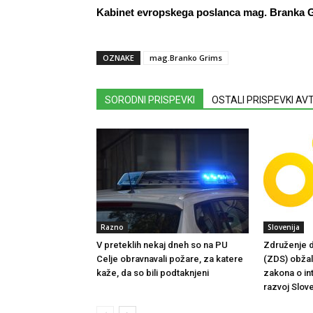
Kabinet evropskega poslanca mag. Branka
OZNAKE
mag.Branko Grims
SORODNI PRISPEVKI
OSTALI PRISPEVKI A
Razno
Slovenija
V preteklih nekaj dneh so na PU
Združenje d
Celje obravnavali požare, za katere
(ZDS) obžalu
kaže, da so bili podtaknjeni
zakona o in
razvoj Slove