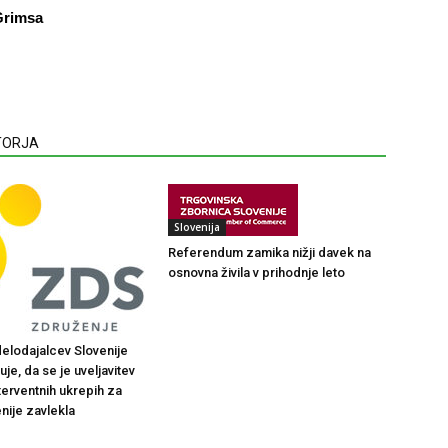
 Grimsa
VTORJA
Slovenija
Referendum zamika nižji davek na
osnovna živila v prihodnje leto
elodajalcev Slovenije
je, da se je uveljavitev
terventnih ukrepih za
nije zavlekla