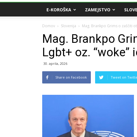
E-KOROŠKA
ZAMEJSTVO
SLOVE
Domov
Slovenija
Mag. Brankpo Grims o zaščiti ot
Mag. Brankpo Grim
Lgbt+ oz. “woke” i
30. aprila, 2026
Share on Facebook
Tweet on Twitt