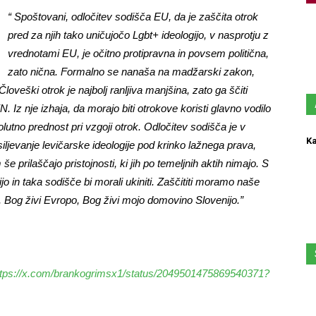
“
Spoštovani, odločitev sodišča EU, da je zaščita otrok
pred za njih tako uničujočo Lgbt+ ideologijo, v nasprotju z
vrednotami EU, je očitno protipravna in povsem politična,
zato nična. Formalno se nanaša na madžarski zakon,
oveški otrok je najbolj ranljiva manjšina, zato ga ščiti
Iz nje izhaja, da morajo biti otrokove koristi glavno vodilo
tno prednost pri vzgoji otrok. Odločitev sodišča je v
Ka
ljevanje levičarske ideologije pod krinko lažnega prava,
še prilaščajo pristojnosti, ki jih po temeljnih aktih nimajo. S
jo in taka sodišče bi morali ukiniti. Zaščititi moramo naše
vi, Bog živi Evropo, Bog živi mojo domovino Slovenijo.”
ttps://x.com/brankogrimsx1/status/2049501475869540371?