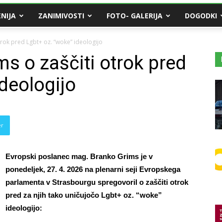
NIJA
ZANIMIVOSTI
FOTO- GALERIJA
DOGODKI
rok pred Lgbt+ oz. “woke” ideologijo
s o zaščiti otrok pred
deologijo
er
Evropski poslanec mag. Branko Grims je v
ponedeljek, 27. 4. 2026 na plenarni seji Evropskega
parlamenta v Strasbourgu spregovoril o zaščiti otrok
pred za njih tako uničujočo Lgbt+ oz. “woke”
ideologijo: