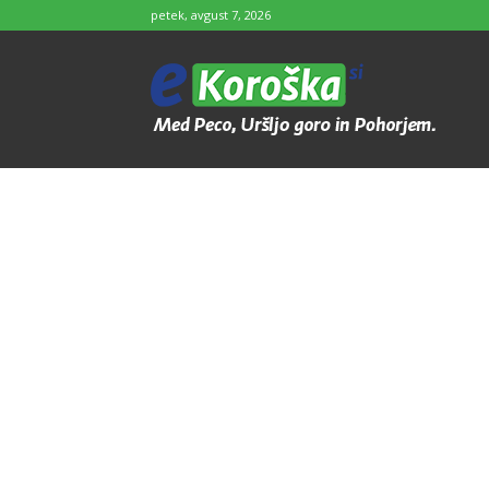
petek, avgust 7, 2026
e-
Koroška