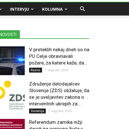
INTERVJU
KOLUMNA
NOVOSTI
V preteklih nekaj dneh so na
PU Celje obravnavali
požare, za katere kaže, da...
7. avgusta, 2026
Razno
Združenje delodajalcev
Slovenije (ZDS) obžaluje, da
se je uveljavitev zakona o
interventnih ukrepih za...
7. avgusta, 2026
Slovenija
Referendum zamika nižji
davek na osnovna živila v